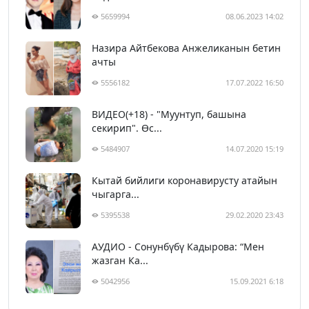
5659994
08.06.2023 14:02
Назира Айтбекова Анжеликанын бетин
ачты
5556182
17.07.2022 16:50
ВИДЕО(+18) - "Муунтуп, башына
секирип". Өс...
5484907
14.07.2020 15:19
Кытай бийлиги коронавирусту атайын
чыгарга...
5395538
29.02.2020 23:43
АУДИО - Сонунбүбү Кадырова: “Мен
жазган Ка...
5042956
15.09.2021 6:18