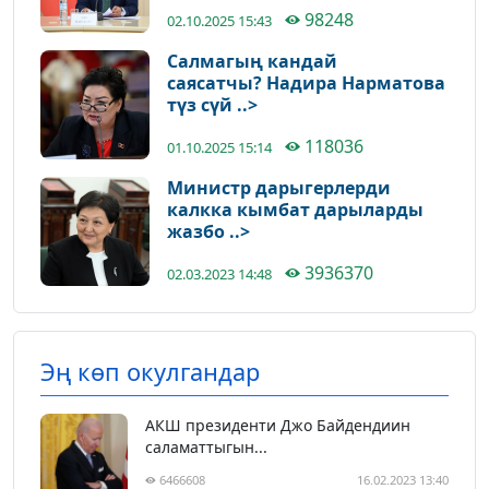
98248
02.10.2025 15:43
Салмагың кандай
саясатчы? Надира Нарматова
түз сүй ..>
118036
01.10.2025 15:14
Министр дарыгерлерди
калкка кымбат дарыларды
жазбо ..>
3936370
02.03.2023 14:48
Эң көп окулгандар
АКШ президенти Джо Байдендиин
саламаттыгын...
6466608
16.02.2023 13:40