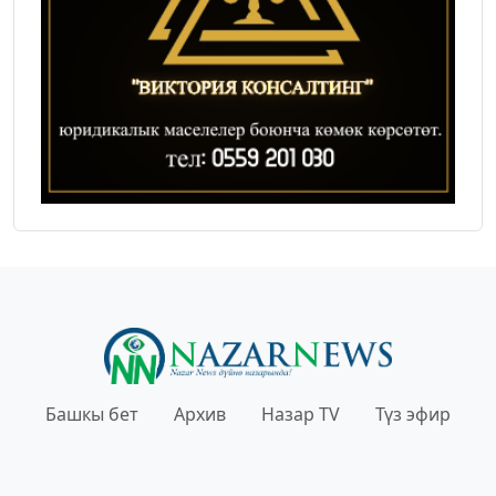
Башкы бет
Архив
Назар TV
Түз эфир