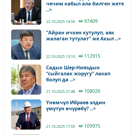
чечим кабыл ала билген жете
..>
97409
22.10.2025 14:56
"Айран ичкен кутулуп, аяк
жалаган тутулат” же Акыл ..>
112915
22.10.2025 13:10
Садык Шер-Нияздын
“сыйгалак жоругу” лакап
болуп да ..>
108026
21.10.2025 21:48
Үнөмчүл Ибраев элдин
үмүтүн өчүрөбү? ..>
109975
21.10.2025 17:55