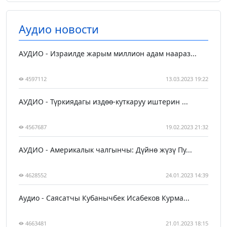
Аудио новости
АУДИО - Израилде жарым миллион адам наараз...
4597112
13.03.2023 19:22
АУДИО - Түркиядагы издөө-куткаруу иштерин ...
4567687
19.02.2023 21:32
АУДИО - Америкалык чалгынчы: Дүйнө жүзү Пу...
4628552
24.01.2023 14:39
Аудио - Саясатчы Кубанычбек Исабеков Курма...
4663481
21.01.2023 18:15