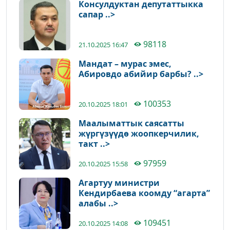
Консулдуктан депутаттыкка
сапар ..>
98118
21.10.2025 16:47
Мандат – мурас эмес,
Абировдо абийир барбы? ..>
100353
20.10.2025 18:01
Маалыматтык саясатты
жүргүзүүдө жоопкерчилик,
такт ..>
97959
20.10.2025 15:58
Агартуу министри
Кендирбаева коомду “агарта”
алабы ..>
109451
20.10.2025 14:08