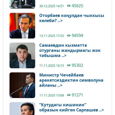
45625
30.12.2025 14:51
Оторбаев коңулдан чыккысы
келеби? ..>
94594
13.11.2025 17:25
Самаевдин кызматта
отурганы жандырмагы жок
табышма ..>
95302
11.11.2025 16:15
Министр Чечейбаев
аракетсиздиктин символуна
айланы ..>
91271
11.11.2025 13:08
“Кутудагы кишинин”
образын кийген Сарпашев ..>