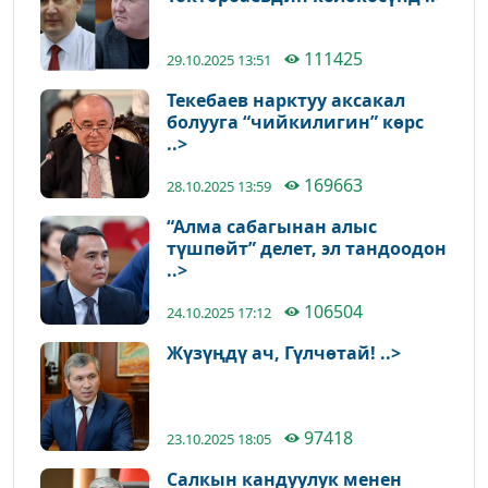
111425
29.10.2025 13:51
Текебаев нарктуу аксакал
болууга “чийкилигин” көрс
..>
169663
28.10.2025 13:59
“Алма сабагынан алыс
түшпөйт” делет, эл тандоодон
..>
106504
24.10.2025 17:12
Жүзүңдү ач, Гүлчөтай! ..>
97418
23.10.2025 18:05
Салкын кандуулук менен