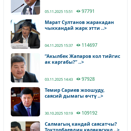
97791
05.11.2025 15:51
Марат Султанов жаракадан
чыккандай жарк этти ..>
114697
04.11.2025 15:37
“Акылбек Жапаров кол тийгис
ак каргабы?” ..>
97928
03.11.2025 14:43
Темир Сариев жоошуду,
саясий дымагы өчтү ..>
109192
30.10.2025 10:19
Салмагың кандай саясатчы?
Токторбаевдин көлөкөсүнд ..>