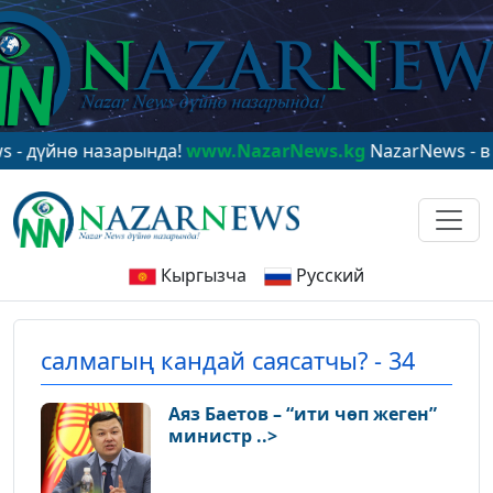
ө назарында!
www.NazarNews.kg
NazarNews - в центре
Кыргызча
Русский
салмагың кандай саясатчы? - 34
Аяз Баетов – “ити чөп жеген”
министр ..>