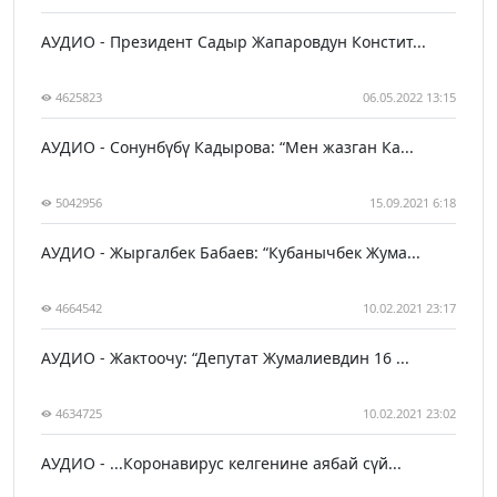
АУДИО - Президент Садыр Жапаровдун Констит...
4625823
06.05.2022 13:15
АУДИО - Сонунбүбү Кадырова: “Мен жазган Ка...
5042956
15.09.2021 6:18
АУДИО - Жыргалбек Бабаев: “Кубанычбек Жума...
4664542
10.02.2021 23:17
АУДИО - Жактоочу: “Депутат Жумалиевдин 16 ...
4634725
10.02.2021 23:02
АУДИО - ...Коронавирус келгенине аябай сүй...