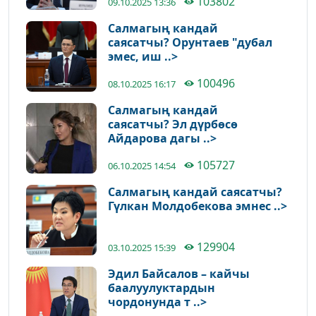
103802
09.10.2025 13:36
Салмагың кандай
саясатчы? Орунтаев "дубал
эмес, иш ..>
100496
08.10.2025 16:17
Салмагың кандай
саясатчы? Эл дүрбөсө
Айдарова дагы ..>
105727
06.10.2025 14:54
Салмагың кандай саясатчы?
Гүлкан Молдобекова эмнес ..>
129904
03.10.2025 15:39
Эдил Байсалов – кайчы
баалуулуктардын
чордонунда т ..>