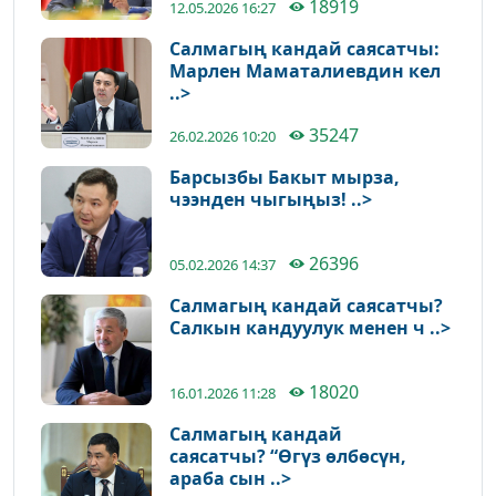
18919
12.05.2026 16:27
Салмагың кандай саясатчы:
Марлен Маматалиевдин кел
..>
35247
26.02.2026 10:20
Барсызбы Бакыт мырза,
чээнден чыгыңыз! ..>
26396
05.02.2026 14:37
Салмагың кандай саясатчы?
Салкын кандуулук менен ч ..>
18020
16.01.2026 11:28
Салмагың кандай
саясатчы? “Өгүз өлбөсүн,
араба сын ..>