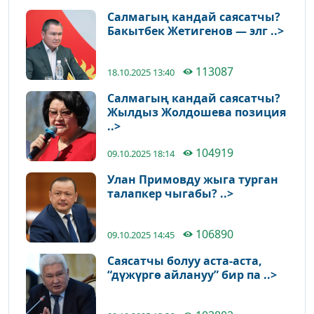
Салмагың кандай саясатчы?
Бакытбек Жетигенов — элг ..>
113087
18.10.2025 13:40
Салмагың кандай саясатчы?
Жылдыз Жолдошева позиция
..>
104919
09.10.2025 18:14
Улан Примовду жыга турган
талапкер чыгабы? ..>
106890
09.10.2025 14:45
Саясатчы болуу аста-аста,
“дүжүргө айлануу” бир па ..>