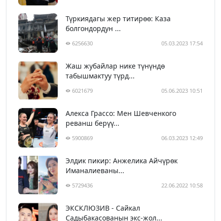
Түркиядагы жер титирөө: Каза
болгондордун ...
6256630
05.03.2023 17:54
Жаш жубайлар нике түнүндө
табышмактуу түрд...
6021679
05.06.2023 10:51
Алекса Грассо: Мен Шевченкого
реванш берүү...
5900869
06.03.2023 12:49
Элдик пикир: Анжелика Айчүрөк
Иманалиеваны...
5729436
22.06.2022 10:58
ЭКСКЛЮЗИВ - Сайкал
Садыбакасованын экс-жол...