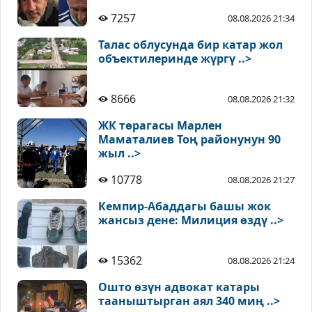
7257
08.08.2026 21:34
Талас облусунда бир катар жол
объектилеринде жүргү ..>
8666
08.08.2026 21:32
ЖК төрагасы Марлен
Маматалиев Тоң районунун 90
жыл ..>
10778
08.08.2026 21:27
Кемпир-Абаддагы башы жок
жансыз дене: Милиция өздү ..>
15362
08.08.2026 21:24
Ошто өзүн адвокат катары
тааныштырган аял 340 миң ..>