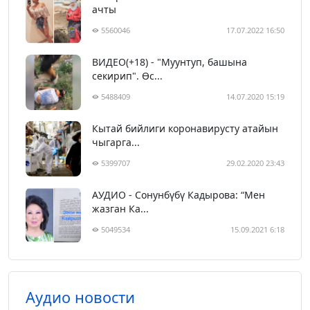
ачты
5560046
17.07.2022 16:50
ВИДЕО(+18) - "Муунтуп, башына
секирип". Өс...
5488409
14.07.2020 15:19
Кытай бийлиги коронавирусту атайын
чыгарга...
5399707
29.02.2020 23:43
АУДИО - Сонунбүбү Кадырова: “Мен
жазган Ка...
5049534
15.09.2021 6:18
Аудио новости