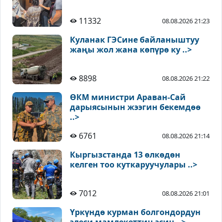
11332
08.08.2026 21:23
Куланак ГЭСине байланыштуу
жаңы жол жана көпүрө ку ..>
8898
08.08.2026 21:22
ӨКМ министри Араван-Сай
дарыясынын жээгин бекемдөө
..>
6761
08.08.2026 21:14
Кыргызстанда 13 өлкөдөн
келген тоо куткаруучулары ..>
7012
08.08.2026 21:01
Үркүндө курман болгондордун