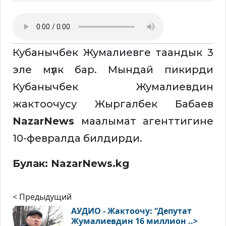
Кубанычбек Жумалиевге таандык 3
эле мүлк бар. Мындай пикирди
Кубанычбек Жумалиевдин
жактоочусу Жыргалбек Бабаев
NazarNews
маалымат агенттигине
10-февралда билдирди.
Булак: NazarNews.kg
< Предыдущий
АУДИО - Жактоочу: “Депутат
Жумалиевдин 16 миллион ..>