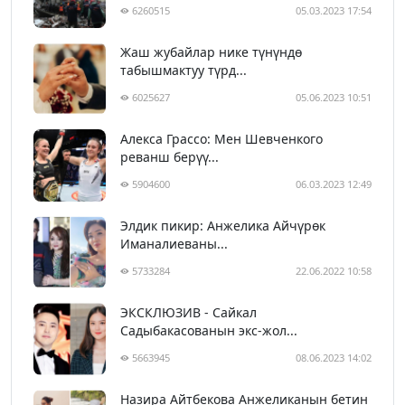
6260515
05.03.2023 17:54
Жаш жубайлар нике түнүндө
табышмактуу түрд...
6025627
05.06.2023 10:51
Алекса Грассо: Мен Шевченкого
реванш берүү...
5904600
06.03.2023 12:49
Элдик пикир: Анжелика Айчүрөк
Иманалиеваны...
5733284
22.06.2022 10:58
ЭКСКЛЮЗИВ - Сайкал
Садыбакасованын экс-жол...
5663945
08.06.2023 14:02
Назира Айтбекова Анжеликанын бетин