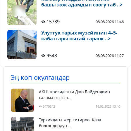
башы жок адамдын сөөгү таб ..>
15789
08.08.2026 11:46
Улуттук тарых музейинин 4–5-
кабаттары кытай тарапк ..>
9548
08.08.2026 11:27
Эң көп окулгандар
АКШ президенти Джо Байдендиин
саламаттыгын...
6470242
16.02.2023 13:40
Түркиядагы жер титирөө: Каза
болгондордун ...