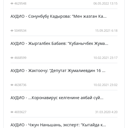
4629548
06.05.2022 13:15
АУДИО - Сонунбүбү Кадырова: “Мен жазган Ка...
5049534
15.09.2021 6:18
АУДИО - Жыргалбек Бабаев: “Кубанычбек Жума...
4668599
10.02.2021 23:17
АУДИО - Жактоочу: “Депутат Жумалиевдин 16 ...
4638736
10.02.2021 23:02
АУДИО - ...Коронавирус келгенине аябай сүй...
4693627
31.03.2020 4:20
АУДИО - Чжун Наньшань, эксперт: “Кытайда к...