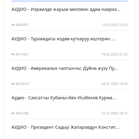
АУДИО - Израилде жарым миллион адам наараз...
4600957
13.03.2023 19:22
АУДИО - Түркиядагы издөө-куткаруу иштерин ...
4571421
19.02.2023 21:32
АУДИО - Америкалык чалгынчы: Дүйнө жүзү Пу...
4632010
24.01.2023 14:39
Аудио - Саясатчы Кубанычбек Исабеков Курма...
4667280
21.01.2023 18:15
АУДИО - Президент Садыр Жапаровдун Констит...