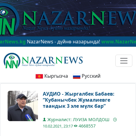
s.kg
NazarNews - дүйнө назарында!
www.NazarNews.kg
Кыргызча
Русский
АУДИО - Жыргалбек Бабаев:
“Кубанычбек Жумалиевге
таандык 3 эле мүлк бар”
Журналист: ЛУИЗА МОЛДОШ
4668557
10.02.2021, 23:17