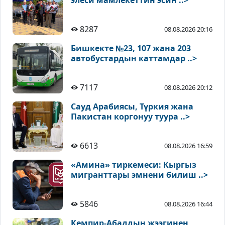
элеси мамлекеттин эсин ..>
8287
08.08.2026 20:16
Бишкекте №23, 107 жана 203
автобустардын каттамдар ..>
7117
08.08.2026 20:12
Сауд Арабиясы, Түркия жана
Пакистан коргонуу туура ..>
6613
08.08.2026 16:59
«Амина» тиркемеси: Кыргыз
мигранттары эмнени билиш ..>
5846
08.08.2026 16:44
Кемпир-Абаддын жээгинен