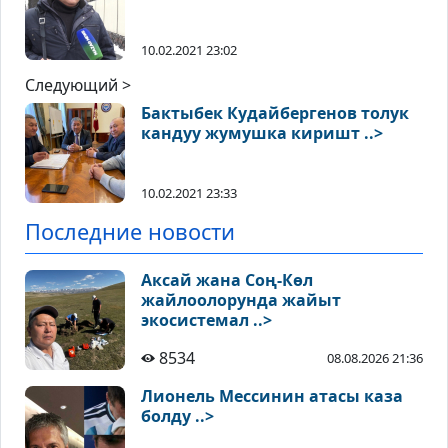
10.02.2021 23:02
Следующий >
Бактыбек Кудайбергенов толук
кандуу жумушка киришт ..>
10.02.2021 23:33
Последние новости
Аксай жана Соң-Көл
жайлоолорунда жайыт
экосистемал ..>
8534
08.08.2026 21:36
Лионель Мессинин атасы каза
болду ..>