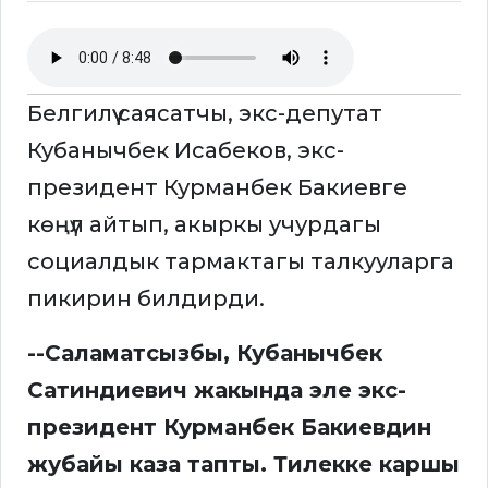
Белгилүү саясатчы, экс-депутат
Кубанычбек Исабеков, экс-
президент Курманбек Бакиевге
көңүл айтып, акыркы учурдагы
социалдык тармактагы талкууларга
пикирин билдирди.
--Саламатсызбы, Кубанычбек
Сатиндиевич жакында эле экс-
президент Курманбек Бакиевдин
жубайы каза тапты. Тилекке каршы