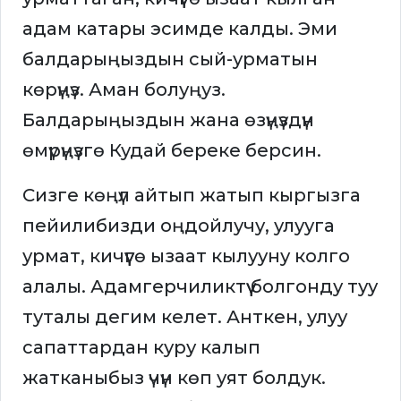
адам катары эсимде калды. Эми
балдарыңыздын сый-урматын
көрүңүз. Аман болуңуз.
Балдарыңыздын жана өзүңүздүн
өмүрүңүзгө Кудай береке берсин.
Сизге көңүл айтып жатып кыргызга
пейилибизди оңдойлучу, улууга
урмат, кичүүгө ызаат кылууну колго
алалы. Адамгерчиликтүү болгонду туу
туталы дегим келет. Анткен, улуу
сапаттардан куру калып
жатканыбыз үчүн көп уят болдук.