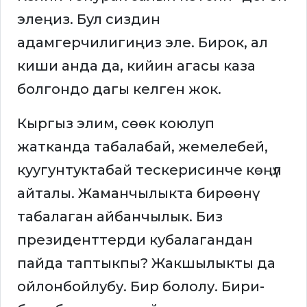
элеңиз. Бул сиздин
адамгерчилигиңиз эле. Бирок, ал
киши анда да, кийин агасы каза
болгондо дагы келген жок.
Кыргыз элим, сөөк коюлуп
жатканда табалабай, жемелебей,
куугунтуктабай тескерисинче көңүл
айталы. Жаманчылыкта бирөөнү
табалаган айбанчылык. Биз
президенттерди кубалагандан
пайда таптыкпы? Жакшылыкты да
ойлонбойлубу. Бир бололу. Бири-