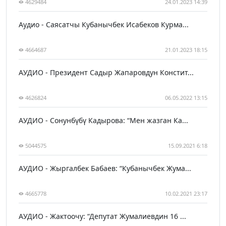
4629484
24.01.2023 14:39
Аудио - Саясатчы Кубанычбек Исабеков Курма...
4664687
21.01.2023 18:15
АУДИО - Президент Садыр Жапаровдун Констит...
4626824
06.05.2022 13:15
АУДИО - Сонунбүбү Кадырова: “Мен жазган Ка...
5044575
15.09.2021 6:18
АУДИО - Жыргалбек Бабаев: “Кубанычбек Жума...
4665778
10.02.2021 23:17
АУДИО - Жактоочу: “Депутат Жумалиевдин 16 ...