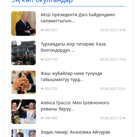
АКШ президенти Джо Байдендиин
саламаттыгын...
6467527
16.02.2023 13:40
Түркиядагы жер титирөө: Каза
болгондордун ...
6257792
05.03.2023 17:54
Жаш жубайлар нике түнүндө
табышмактуу түрд...
6022735
05.06.2023 10:51
Алекса Грассо: Мен Шевченкого
реванш берүү...
5901985
06.03.2023 12:49
Элдик пикир: Анжелика Айчүрөк