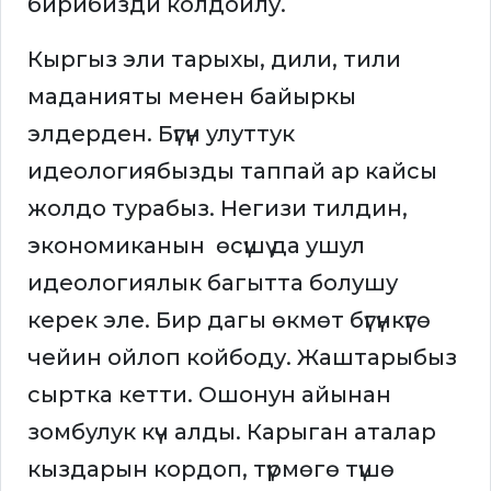
бирибизди колдойлу.
Кыргыз эли тарыхы, дили, тили
маданияты менен байыркы
элдерден. Бүгүн улуттук
идеологиябызды таппай ар кайсы
жолдо турабыз. Негизи тилдин,
экономиканын өсүшү да ушул
идеологиялык багытта болушу
керек эле. Бир дагы өкмөт бүгүнкүгө
чейин ойлоп койбоду. Жаштарыбыз
сыртка кетти. Ошонун айынан
зомбулук күч алды. Карыган аталар
кыздарын кордоп, түрмөгө түшө