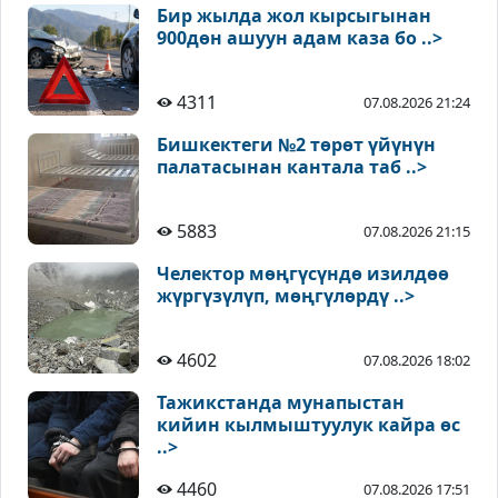
Бир жылда жол кырсыгынан
900дөн ашуун адам каза бо ..>
4311
07.08.2026 21:24
Бишкектеги №2 төрөт үйүнүн
палатасынан кантала таб ..>
5883
07.08.2026 21:15
Челектор мөңгүсүндө изилдөө
жүргүзүлүп, мөңгүлөрдү ..>
4602
07.08.2026 18:02
Тажикстанда мунапыстан
кийин кылмыштуулук кайра өс
..>
4460
07.08.2026 17:51