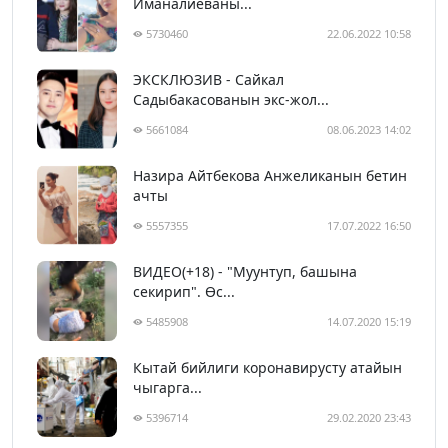
Иманалиеваны...
5730460
22.06.2022 10:58
ЭКСКЛЮЗИВ - Сайкал
Садыбакасованын экс-жол...
5661084
08.06.2023 14:02
Назира Айтбекова Анжеликанын бетин
ачты
5557355
17.07.2022 16:50
ВИДЕО(+18) - "Муунтуп, башына
секирип". Өс...
5485908
14.07.2020 15:19
Кытай бийлиги коронавирусту атайын
чыгарга...
5396714
29.02.2020 23:43