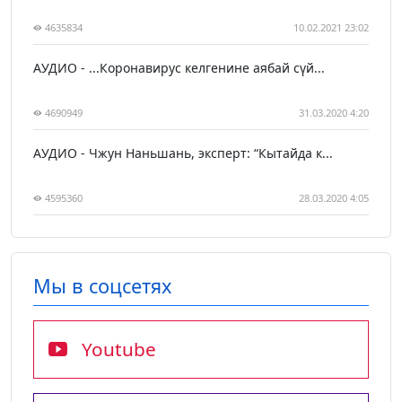
4635834
10.02.2021 23:02
АУДИО - ...Коронавирус келгенине аябай сүй...
4690949
31.03.2020 4:20
АУДИО - Чжун Наньшань, эксперт: “Кытайда к...
4595360
28.03.2020 4:05
Мы в соцсетях
Youtube