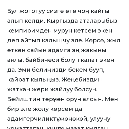
Бул жоготуу сизге өтө чоң кайгы
алып келди. Кыргызда аталарыбыз
кемпиримден мурун кетсем экен
деп айтып калышчу эле. Көрсө, жыл
өткөн сайын адамга эң жакыны
аялы, байбичеси болуп калат экен
да. Эми белиңизди бекем бууп,
кайрат кылыңыз. Жеңебиздин
жаткан жери жайлуу болсун.
Бейиштин төрүнөн орун алсын. Мен
бир эле жолу көрсөм да
адамгерчиликтүү, жөнөкөй, улууну
урматтаган, кичүүгө ызаат кылган