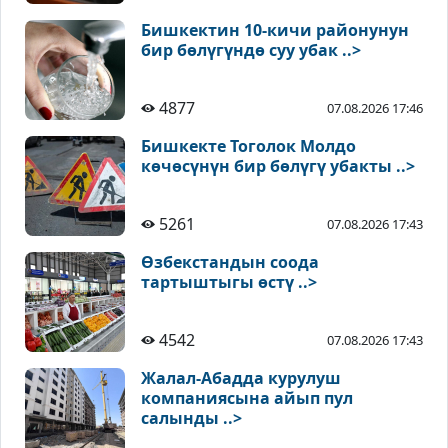
Бишкектин 10-кичи районунун
бир бөлүгүндө суу убак ..>
4877
07.08.2026 17:46
Бишкекте Тоголок Молдо
көчөсүнүн бир бөлүгү убакты ..>
5261
07.08.2026 17:43
Өзбекстандын соода
тартыштыгы өстү ..>
4542
07.08.2026 17:43
Жалал-Абадда курулуш
компаниясына айып пул
салынды ..>