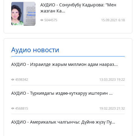
АУДИО - Сонунбүбү Кадырова: “Мен
жазган Ка...
5044575
15.09.2021 6:18
Аудио новости
АУДИО - Израилде жарым миллион адам наараз...
4598342
13.03.2023 19:22
АУДИО - Түркиядагы издөө-куткаруу иштерин ...
4568815
19.02.2023 21:32
АУДИО - Америкалык чалгынчы: Дүйнө жүзү Пу...