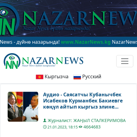
үйнө назарында!
www.NazarNews.kg
NazarNews - в цен
Кыргызча
Русский
Аудио - Саясатчы Кубанычбек
Исабеков Курманбек Бакиевге
көңүл айтып кыргыз элине
Кайрылуу жасады
Журналист: ЖАҢЫЛ СТАЛКЕРИМОВА
4664683
21.01.2023, 18:15