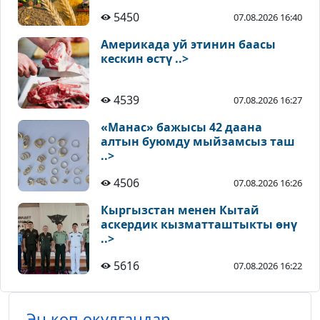
5450
07.08.2026 16:40
Америкада уй этинин баасы
кескин өстү ..>
4539
07.08.2026 16:27
«Манас» бажысы 42 даана
алтын буюмду мыйзамсыз таш
..>
4506
07.08.2026 16:26
Кыргызстан менен Кытай
аскердик кызматташтыкты өнү
..>
5616
07.08.2026 16:22
Эң көп окулгандар