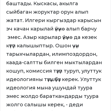
баштады. Кыскасы, акылга
сыйбаган жоруктар орун алып
жатат. Илгери кыргыздар карысын
эч качан карылай үйүнө алып барчу
эмес. Азыр карылар үйүнө да кезек
күтүп калышыптыр. Ошон үчүн
тарыхчылардан, илимпоздордон,
каада-салтты билген мыктылардан
кошуп, комиссия түзүп туруп, улуттук
идеологияны түзүшүбүз керек. Улуттук
идеология мына ушундай туура
эмес жолдо бараткандарды туура
жолго салышы керек, - деди