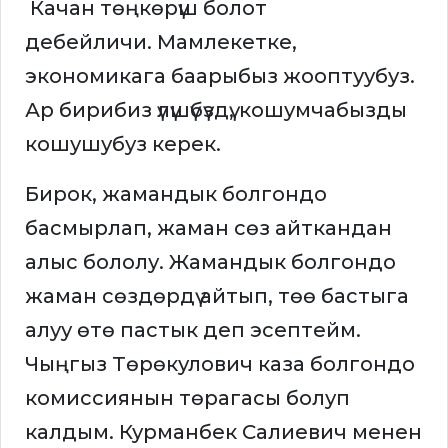
Качан төңкөрүш болот
дебейличи. Мамлекетке,
экономикага баарыбыз жооптуубуз.
Ар бирибиз үлүшүбүздү, кошумчабызды
кошушубуз керек.
Бирок, жамандык болгондо
басмырлап, жаман сөз айткандан
алыс бололу. Жамандык болгондо
жаман сөздөрдү айтып, төө бастыга
алуу өтө пастык деп эсептейм.
Чыңгыз Төрөкулович каза болгондо
комиссиянын төрагасы болуп
калдым. Курманбек Салиевич менен