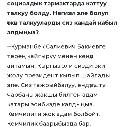
социалдык тармактарда каттуу
талкуу болду. Негизи эле болуп
өткөн талкууларды сиз кандай кабыл
алдыңыз?
--Курманбек Салиевич Бакиевге
терең кайгыруу менен көңүл
айтамын. Кыргыз эли сизди эки
жолу президент кылып шайлады
эле. Сиз тажрыйбалуу, өндүрүштү,
чарбаны жакшы билген адам
катары эсибизде калдыңыз.
Кемчилиги жок адам болбойт.
Кемчилик баарыбызда бар.