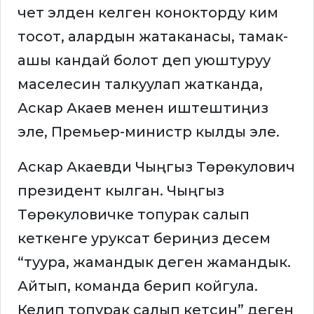
чет элден келген конокторду ким
тосот, алардын жатаканасы, тамак-
ашы кандай болот деп уюштуруу
маселесин талкуулап жатканда,
Аскар Акаев менен иштештиңиз
эле, Премьер-министр кылды эле.
Аскар Акаевди Чыңгыз Төрөкулович
президент кылган. Чыңгыз
Төрөкуловичке топурак салып
кеткенге уруксат бериңиз десем
“туура, жамандык деген жамандык.
Айтып, команда берип койгула.
Келип топурак салып кетсин” деген