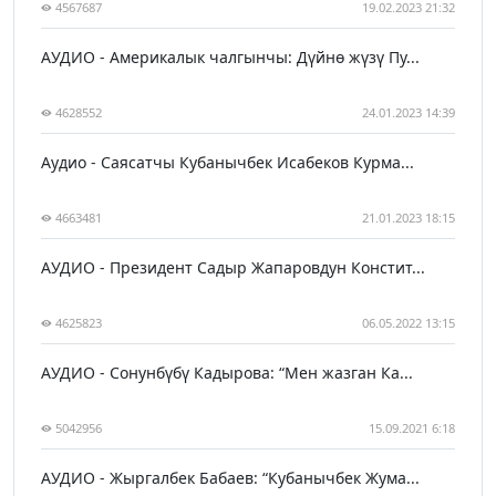
4567687
19.02.2023 21:32
АУДИО - Америкалык чалгынчы: Дүйнө жүзү Пу...
4628552
24.01.2023 14:39
Аудио - Саясатчы Кубанычбек Исабеков Курма...
4663481
21.01.2023 18:15
АУДИО - Президент Садыр Жапаровдун Констит...
4625823
06.05.2022 13:15
АУДИО - Сонунбүбү Кадырова: “Мен жазган Ка...
5042956
15.09.2021 6:18
АУДИО - Жыргалбек Бабаев: “Кубанычбек Жума...