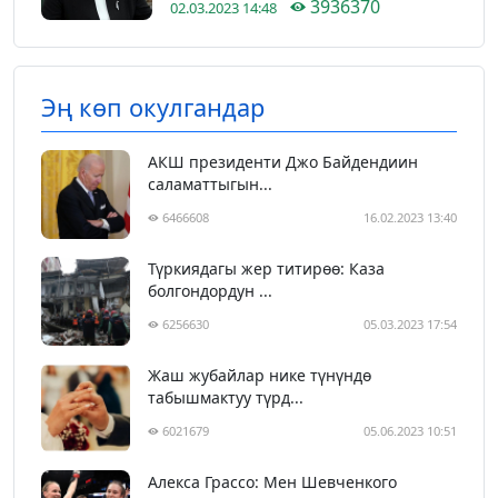
3936370
02.03.2023 14:48
Эң көп окулгандар
АКШ президенти Джо Байдендиин
саламаттыгын...
6466608
16.02.2023 13:40
Түркиядагы жер титирөө: Каза
болгондордун ...
6256630
05.03.2023 17:54
Жаш жубайлар нике түнүндө
табышмактуу түрд...
6021679
05.06.2023 10:51
Алекса Грассо: Мен Шевченкого