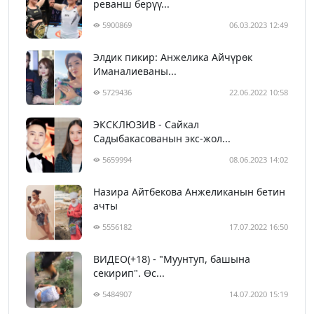
реванш берүү...
5900869
06.03.2023 12:49
Элдик пикир: Анжелика Айчүрөк
Иманалиеваны...
5729436
22.06.2022 10:58
ЭКСКЛЮЗИВ - Сайкал
Садыбакасованын экс-жол...
5659994
08.06.2023 14:02
Назира Айтбекова Анжеликанын бетин
ачты
5556182
17.07.2022 16:50
ВИДЕО(+18) - "Муунтуп, башына
секирип". Өс...
5484907
14.07.2020 15:19