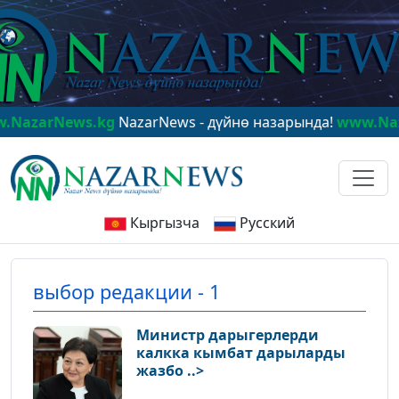
zarNews.kg
NazarNews - дүйнө назарында!
www.Nazar
Кыргызча
Русский
выбор редакции - 1
Министр дарыгерлерди
калкка кымбат дарыларды
жазбо ..>