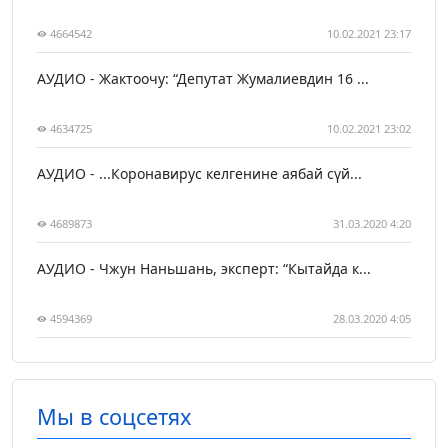
4664542
10.02.2021 23:17
АУДИО - Жактоочу: “Депутат Жумалиевдин 16 ...
4634725
10.02.2021 23:02
АУДИО - ...Коронавирус келгенине аябай сүй...
4689873
31.03.2020 4:20
АУДИО - Чжун Наньшань, эксперт: “Кытайда к...
4594369
28.03.2020 4:05
Мы в соцсетях