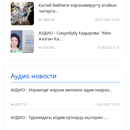
Кытай бийлиги коронавирусту атайын
чыгарга...
5395538
29.02.2020 23:43
АУДИО - Сонунбүбү Кадырова: “Мен
жазган Ка...
5042956
15.09.2021 6:18
Аудио новости
АУДИО - Израилде жарым миллион адам наараз...
4597112
13.03.2023 19:22
АУДИО - Түркиядагы издөө-куткаруу иштерин ...