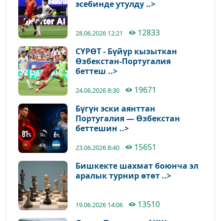
эсебинде утулду ..>
12833
28.06.2026 12:21
СҮРӨТ - Бүйүр кызыткан
Өзбекстан-Португалия
беттеш ..>
19671
24.06.2026 8:30
Бүгүн эски аянттан
Португалия — Өзбекстан
беттешин ..>
15651
23.06.2026 8:40
Бишкекте шахмат боюнча эл
аралык турнир өтөт ..>
13510
19.06.2026 14:06