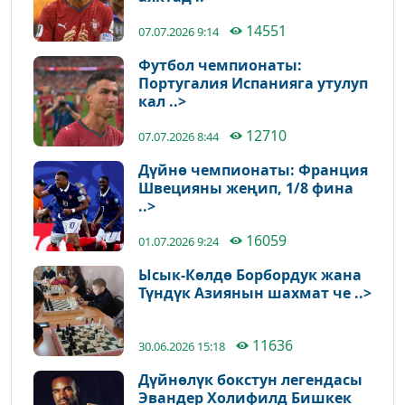
14551
07.07.2026 9:14
Футбол чемпионаты:
Португалия Испанияга утулуп
кал ..>
12710
07.07.2026 8:44
Дүйнө чемпионаты: Франция
Швецияны жеңип, 1/8 фина
..>
16059
01.07.2026 9:24
Ысык-Көлдө Борбордук жана
Түндүк Азиянын шахмат че ..>
11636
30.06.2026 15:18
Дүйнөлүк бокстун легендасы
Эвандер Холифилд Бишкек