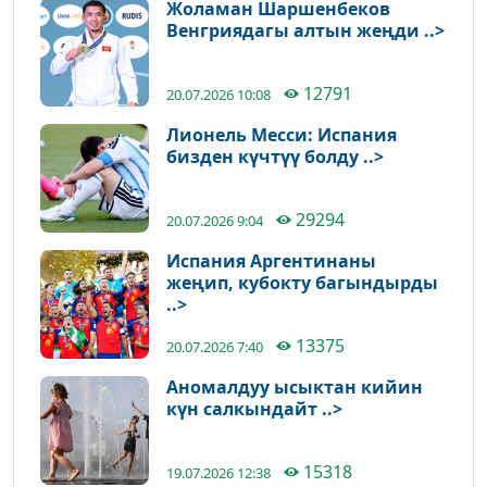
Жоламан Шаршенбеков
Венгриядагы алтын жеңди ..>
12791
20.07.2026 10:08
Лионель Месси: Испания
бизден күчтүү болду ..>
29294
20.07.2026 9:04
Испания Аргентинаны
жеңип, кубокту багындырды
..>
13375
20.07.2026 7:40
Аномалдуу ысыктан кийин
күн салкындайт ..>
15318
19.07.2026 12:38