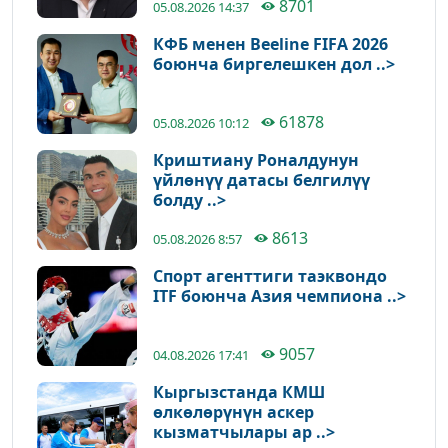
8701
05.08.2026 14:37
КФБ менен Beeline FIFA 2026
боюнча биргелешкен дол ..>
61878
05.08.2026 10:12
Криштиану Роналдунун
үйлөнүү датасы белгилүү
болду ..>
8613
05.08.2026 8:57
Спорт агенттиги таэквондо
ITF боюнча Азия чемпиона ..>
9057
04.08.2026 17:41
Кыргызстанда КМШ
өлкөлөрүнүн аскер
кызматчылары ар ..>