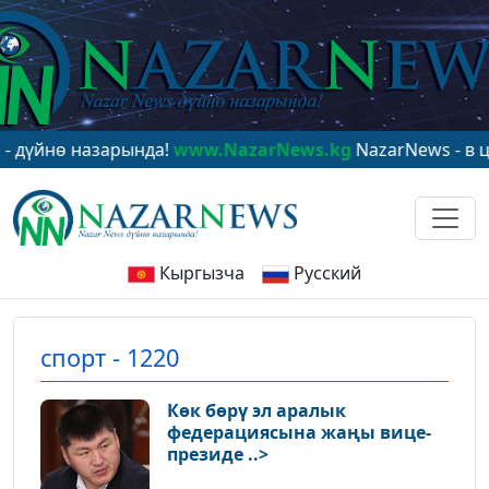
азарында!
www.NazarNews.kg
NazarNews - в центре ми
Кыргызча
Русский
спорт - 1220
Көк бөрү эл аралык
федерациясына жаңы вице-
президе ..>