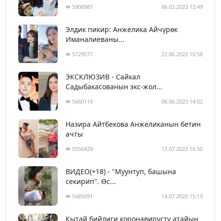
5900987
06.03.2023 12:49
Элдик пикир: Анжелика Айчүрөк
Иманалиеваны...
5729577
22.06.2022 10:58
ЭКСКЛЮЗИВ - Сайкал
Садыбакасованын экс-жол...
5660119
08.06.2023 14:02
Назира Айтбекова Анжеликанын бетин
ачты
5556429
17.07.2022 16:50
ВИДЕО(+18) - "Муунтуп, башына
секирип". Өс...
5485091
14.07.2020 15:19
Кытай бийлиги коронавирусту атайын