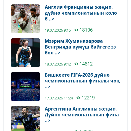
Англия Францияны жеңип,
дүйнө чемпионатынын коло
б ..>
18106
19.07.2026 9:15
Мээрим Жуманазарова
Венгрияда күмүш байгеге ээ
бол ..>
14812
18.07.2026 9:42
Бишкекте FIFA-2026 дүйнө
чемпионатынын финалы чоң
..>
12219
17.07.2026 11:24
Аргентина Англияны жеңип,
Дүйнө чемпионатынын фина
..>