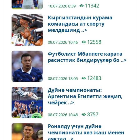
11342
10.07.2026 8:39
Кыргызстандын курама
командасы ат спорту
мелдешинд ..>
12558
09.07.2026 10:46
Футболист Мбаппеге карата
расисттик билдирүүлөр бо ..>
12483
08.07.2026 18:05
Дүйнө чемпионаты:
Аргентина Египетти жеңип,
чейрек ..>
8757
08.07.2026 10:48
Роналду үчүн дүйнө
чемпионаты көз жаш менен
аяктад ..>