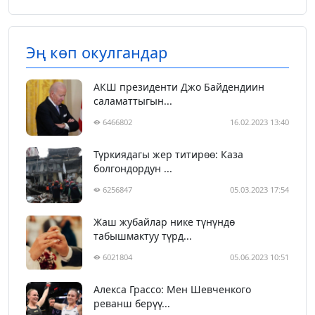
Эң көп окулгандар
АКШ президенти Джо Байдендиин
саламаттыгын...
6466802
16.02.2023 13:40
Түркиядагы жер титирөө: Каза
болгондордун ...
6256847
05.03.2023 17:54
Жаш жубайлар нике түнүндө
табышмактуу түрд...
6021804
05.06.2023 10:51
Алекса Грассо: Мен Шевченкого
реванш берүү...