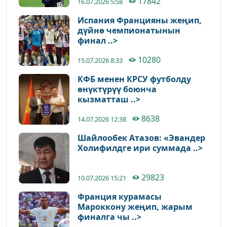
17842
16.07.2026 5:58
Испания Францияны жеңип,
дүйнө чемпионатынын
финал ..>
10280
15.07.2026 8:33
КФБ менен КРСУ футболду
өнүктүрүү боюнча
кызматташ ..>
8638
14.07.2026 12:38
Шайлообек Атазов: «Эвандер
Холифилдге ири суммада ..>
29823
10.07.2026 15:21
Франция курамасы
Мароккону жеңип, жарым
финалга чы ..>