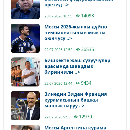
презид ..>
14098
23.07.2026 18:55
Месси 2026-жылкы дүйнө
чемпионатынын мыкты
оюнчусу ..>
36535
22.07.2026 12:52
Бишкекте жаш сүзүүчүлөр
арасында шаардык
биринчили ..>
9434
22.07.2026 12:44
Зинедин Зидан Франция
курамасынын башкы
машыктыруу ..>
12970
22.07.2026 9:53
Месси Аргентина курама