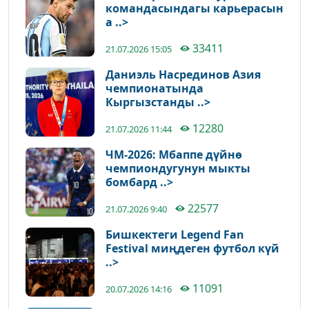
командасындагы карьерасын
а ..>
33411
21.07.2026 15:05
Даниэль Насрединов Азия
чемпионатында
Кыргызстанды ..>
12280
21.07.2026 11:44
ЧМ-2026: Мбаппе дүйнө
чемпиондугунун мыкты
бомбард ..>
22577
21.07.2026 9:40
Бишкектеги Legend Fan
Festival миңдеген футбол күй
..>
11091
20.07.2026 14:16