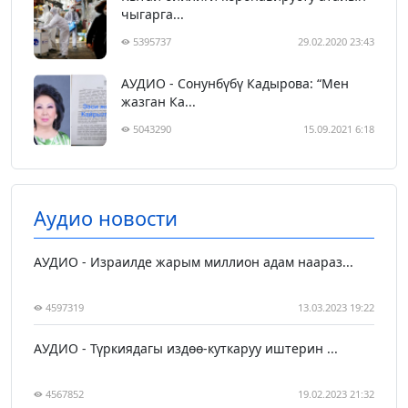
чыгарга...
5395737
29.02.2020 23:43
АУДИО - Сонунбүбү Кадырова: “Мен
жазган Ка...
5043290
15.09.2021 6:18
Аудио новости
АУДИО - Израилде жарым миллион адам наараз...
4597319
13.03.2023 19:22
АУДИО - Түркиядагы издөө-куткаруу иштерин ...
4567852
19.02.2023 21:32