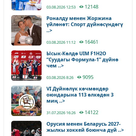
12148
03.08.2026 12:53
Роналду менен Жоржина
үйлөнөт: Спорт дүйнөсүндөгү
..>
16461
03.08.2026 11:12
Ысык-Көлдө UIM F1H2O
“Суудагы Формула-1” дүйнө
чем ..>
9095
03.08.2026 8:26
VI Дүйнөлүк көчмөндөр
оюндарына 113 өлкөдөн 3
миң ..>
14122
31.07.2026 16:26
Орусия менен Беларусь 2027-
жылкы хоккей боюнча дүй ..>