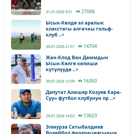
27066
31.07.2026 9:51
Ысык-Көлдө эл аралык
класстагы алгачкы гольф-
клуб ..>
14704
30.07.2026 21:51
Жан-Клод Ван Даммдын
Ысык-Көлгө келиши
күтүлүүдө ..>
16350
30.07.2026 12:39
Депутат Алишер Козуев Кара-
Суу» футбол клубунун пр ..>
13023
29.07.2026 14:53
Элмурза Сатыбалдиев
Волейбол федерациясынын