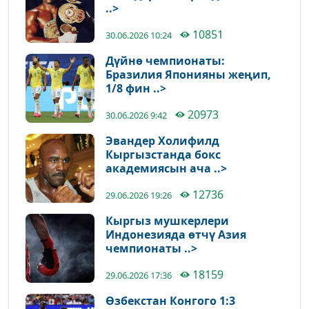
..>
10851
30.06.2026 10:24
Дүйнө чемпионаты:
Бразилия Японияны жеңип,
1/8 фин ..>
20973
30.06.2026 9:42
Эвандер Холифилд
Кыргызстанда бокс
академиясын ача ..>
12736
29.06.2026 19:26
Кыргыз мушкерлери
Индонезияда өтчү Азия
чемпионаты ..>
18159
29.06.2026 17:36
Өзбекстан Конгого 1:3