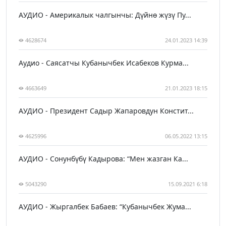
АУДИО - Америкалык чалгынчы: Дүйнө жүзү Пу...
4628674
24.01.2023 14:39
Аудио - Саясатчы Кубанычбек Исабеков Курма...
4663649
21.01.2023 18:15
АУДИО - Президент Садыр Жапаровдун Констит...
4625996
06.05.2022 13:15
АУДИО - Сонунбүбү Кадырова: “Мен жазган Ка...
5043290
15.09.2021 6:18
АУДИО - Жыргалбек Бабаев: “Кубанычбек Жума...