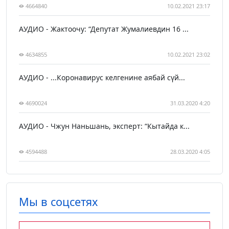
4664840
10.02.2021 23:17
АУДИО - Жактоочу: “Депутат Жумалиевдин 16 ...
4634855
10.02.2021 23:02
АУДИО - ...Коронавирус келгенине аябай сүй...
4690024
31.03.2020 4:20
АУДИО - Чжун Наньшань, эксперт: “Кытайда к...
4594488
28.03.2020 4:05
Мы в соцсетях