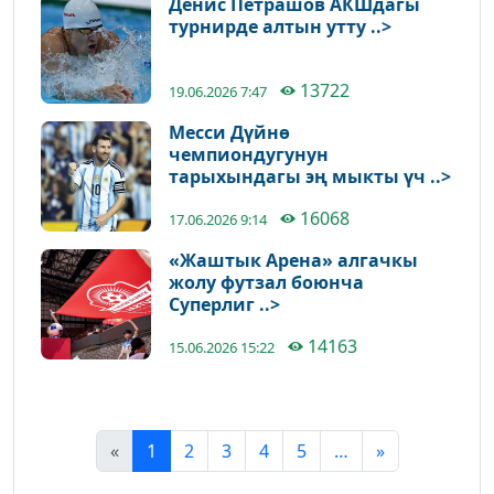
Денис Петрашов АКШдагы
турнирде алтын утту ..>
13722
19.06.2026 7:47
Месси Дүйнө
чемпиондугунун
тарыхындагы эң мыкты үч ..>
16068
17.06.2026 9:14
«Жаштык Арена» алгачкы
жолу футзал боюнча
Суперлиг ..>
14163
15.06.2026 15:22
«
1
2
3
4
5
…
»