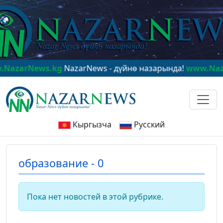
zarNews.kg
NazarNews - дүйнө назарында!
www.NazarN
Кыргызча
Русский
образование - 0
Пока нет новостей в этой рубрике.