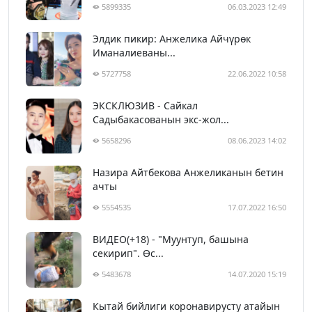
5899335
06.03.2023 12:49
Элдик пикир: Анжелика Айчүрөк
Иманалиеваны...
5727758
22.06.2022 10:58
ЭКСКЛЮЗИВ - Сайкал
Садыбакасованын экс-жол...
5658296
08.06.2023 14:02
Назира Айтбекова Анжеликанын бетин
ачты
5554535
17.07.2022 16:50
ВИДЕО(+18) - "Муунтуп, башына
секирип". Өс...
5483678
14.07.2020 15:19
Кытай бийлиги коронавирусту атайын