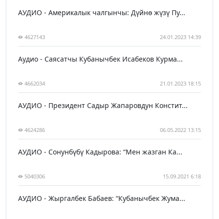
АУДИО - Америкалык чалгынчы: Дүйнө жүзү Пу...
4627143
24.01.2023 14:39
Аудио - Саясатчы Кубанычбек Исабеков Курма...
4662034
21.01.2023 18:15
АУДИО - Президент Садыр Жапаровдун Констит...
4624286
06.05.2022 13:15
АУДИО - Сонунбүбү Кадырова: “Мен жазган Ка...
5040306
15.09.2021 6:18
АУДИО - Жыргалбек Бабаев: “Кубанычбек Жума...