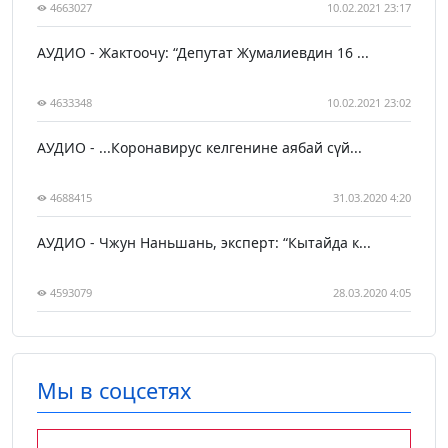
4663027
10.02.2021 23:17
АУДИО - Жактоочу: “Депутат Жумалиевдин 16 ...
4633348
10.02.2021 23:02
АУДИО - ...Коронавирус келгенине аябай сүй...
4688415
31.03.2020 4:20
АУДИО - Чжун Наньшань, эксперт: “Кытайда к...
4593079
28.03.2020 4:05
Мы в соцсетях