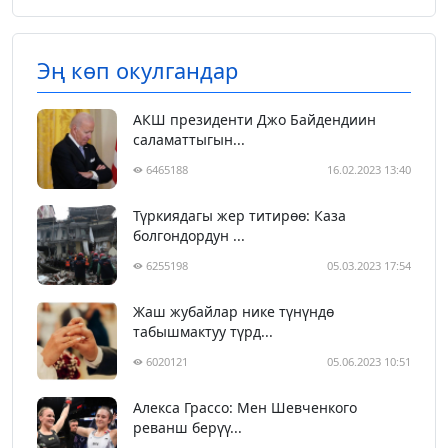
Эң көп окулгандар
АКШ президенти Джо Байдендиин
саламаттыгын...
6465188
16.02.2023 13:40
Түркиядагы жер титирөө: Каза
болгондордун ...
6255198
05.03.2023 17:54
Жаш жубайлар нике түнүндө
табышмактуу түрд...
6020121
05.06.2023 10:51
Алекса Грассо: Мен Шевченкого
реванш берүү...