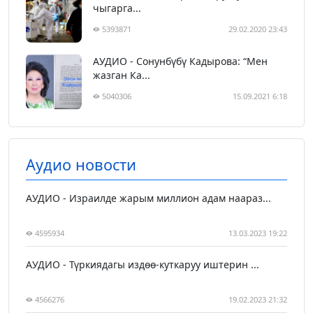
чыгарга...
5393871
29.02.2020 23:43
АУДИО - Сонунбүбү Кадырова: “Мен
жазган Ка...
5040306
15.09.2021 6:18
Аудио новости
АУДИО - Израилде жарым миллион адам наараз...
4595934
13.03.2023 19:22
АУДИО - Түркиядагы издөө-куткаруу иштерин ...
4566276
19.02.2023 21:32