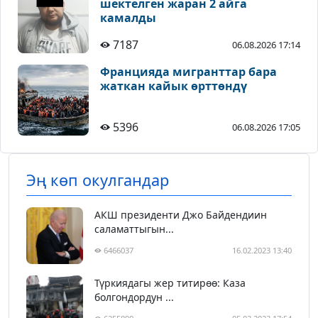
шектелген жаран 2 айга
камалды
7187
06.08.2026 17:14
Францияда мигранттар бара
жаткан кайык өрттөндү
5396
06.08.2026 17:05
Эң көп окулгандар
АКШ президенти Джо Байдендиин
саламаттыгын...
6466037
16.02.2023 13:40
Түркиядагы жер титирөө: Каза
болгондордун ...