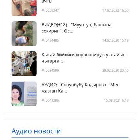
ачты
5555347
17.07.2022 16:50
ВИДЕО(+18) - "Муунтуп, башына
секирип". Өс...
5484485
14.07.2020 15:19
Кытай бийлиги коронавирусту атайын
чыгарга...
5394590
29.02.2020 23:43
АУДИО - Сонунбүбү Кадырова: “Мен
жазган Ка...
5041206
15.09.2021 6:18
Аудио новости