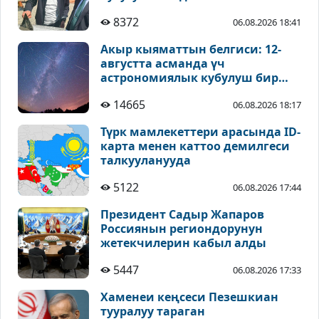
8372
06.08.2026 18:41
Акыр кыяматтын белгиси: 12-
августта асманда үч
астрономиялык кубулуш бир
учурда байкалат
14665
06.08.2026 18:17
Түрк мамлекеттери арасында ID-
карта менен каттоо демилгеси
талкууланууда
5122
06.08.2026 17:44
Президент Садыр Жапаров
Россиянын региондорунун
жетекчилерин кабыл алды
5447
06.08.2026 17:33
Хаменеи кеңсеси Пезешкиан
тууралуу тараган