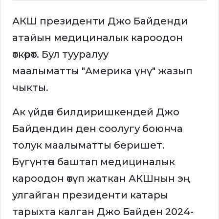
АКШ президенти Джо Байденди
атайын медициналык кароодон
өткөрөт. Бул тууралуу
маалыматты "Америка үнү" жазып
чыкты.
Ак үйдөн билдиришкендей Джо
Байдендин ден соолугу боюнча
толук маалыматты беришет.
Бүгүнтөн баштап медициналык
кароодон өтүп жаткан АКШнын эң
улгайган президенти катары
тарыхта калган Джо Байден 2024-