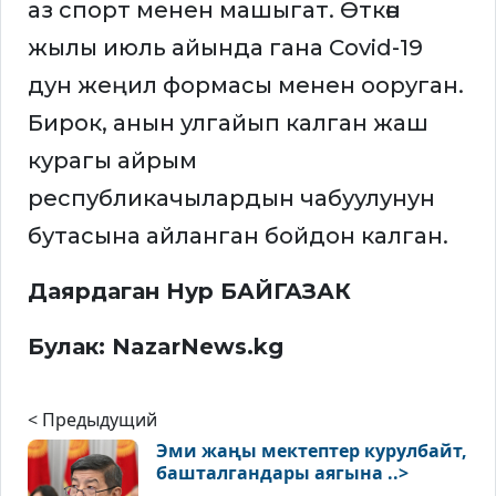
аз спорт менен машыгат. Өткөн
жылы июль айында гана Covid-19
дун жеңил формасы менен ооруган.
Бирок, анын улгайып калган жаш
курагы айрым
республикачылардын чабуулунун
бутасына айланган бойдон калган.
Даярдаган Нур БАЙГАЗАК
Булак: NazarNews.kg
< Предыдущий
Эми жаңы мектептер курулбайт,
башталгандары аягына ..>