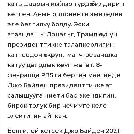
катышаарын кыйыр түрдө билдирип
келген. Анын оппоненти эмитеден
эле белгилүү болду. Эски
атаандашы Дональд Трамп өзүнүн
президенттикке талапкерлигин
каттоодон өткөрүп, матч-реваншка
катуу даярдык көрүп жатат. 8-
февралда PBS га берген маегинде
Джо Байден президенттикке ат
салышууга ниети бар экендигин,
бирок толук бир чечимге келе
электигин айткан.
Белгилей кетсек Джо Байден 2021-