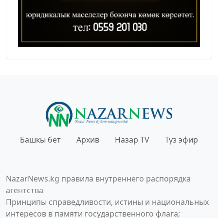
Башкы бет
Архив
Назар TV
Түз эфир
NazarNews.kg правила внутреннего распорядка
агентства
Принципы справедливости, истины и национальных
интересов в памяти государственного флага;