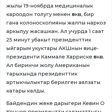
жылы 19-ноябрда медициналык
кароодон толугу менен өткөн, бир
гана колоноскопияны жалпы наркоз
аркылуу жасашкан. Ал учурда 1 саат
25 минут убакыт президенттик
ыйгарым укуктары АКШнын вице-
президенти Каммале Харриске өткөн.
Ал биринчи жолу Американын
тарыхында президенттик
артыкчылыктар берилген аялзаты
катары калды.
Байдендин жеке дарыгери Кевин О
Коннор президентти саламаттыгы