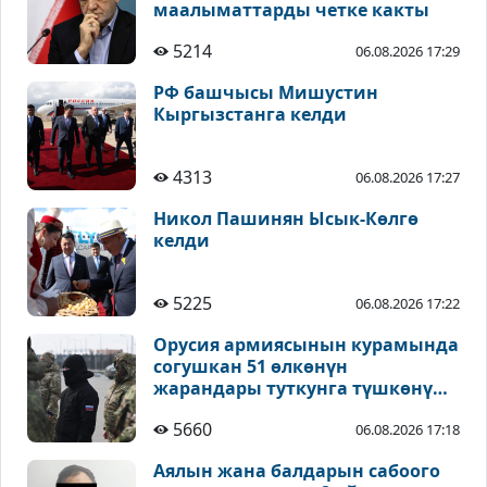
маалыматтарды четке какты
5214
06.08.2026 17:29
РФ башчысы Мишустин
Кыргызстанга келди
4313
06.08.2026 17:27
Никол Пашинян Ысык-Көлгө
келди
5225
06.08.2026 17:22
Орусия армиясынын курамында
согушкан 51 өлкөнүн
жарандары туткунга түшкөнү
айтылды
5660
06.08.2026 17:18
Аялын жана балдарын сабоого