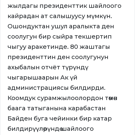
жылдагы президенттик шайлоого
кайрадан ат салышуусу мүмкүн.
Ошондуктан ушул аралыкта ден
соолугун бир сыйра текшертип
чыгуу аракетинде. 80 жаштагы
президенттин ден соолугунун
ахыбалын отчёт түрүндү
чыгарышаарын Ак үй
администрациясы билдирди.
Коомдук сурамжылоолордон төмөн
баага татыганына карабастан
Байден буга чейинки бир катар
билдирүүлөрүндө шайлоого