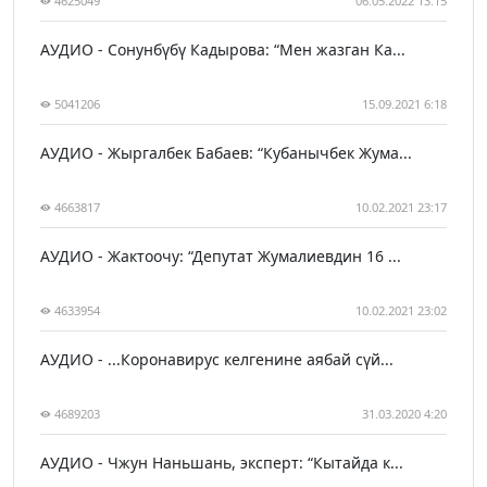
4625049
06.05.2022 13:15
АУДИО - Сонунбүбү Кадырова: “Мен жазган Ка...
5041206
15.09.2021 6:18
АУДИО - Жыргалбек Бабаев: “Кубанычбек Жума...
4663817
10.02.2021 23:17
АУДИО - Жактоочу: “Депутат Жумалиевдин 16 ...
4633954
10.02.2021 23:02
АУДИО - ...Коронавирус келгенине аябай сүй...
4689203
31.03.2020 4:20
АУДИО - Чжун Наньшань, эксперт: “Кытайда к...