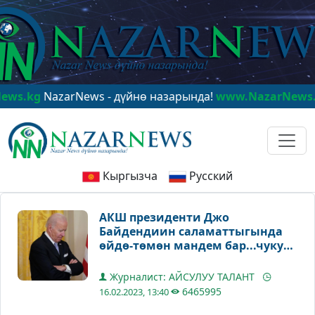
NazarNews - дүйнө назарында!
www.NazarNews.kg
Naza
Кыргызча
Русский
АКШ президенти Джо
Байдендиин саламаттыгында
өйдө-төмөн мандем бар...чукул
арада атайын медициналык
кароодон өтөт
Журналист: АЙСУЛУУ ТАЛАНТ
6465995
16.02.2023, 13:40