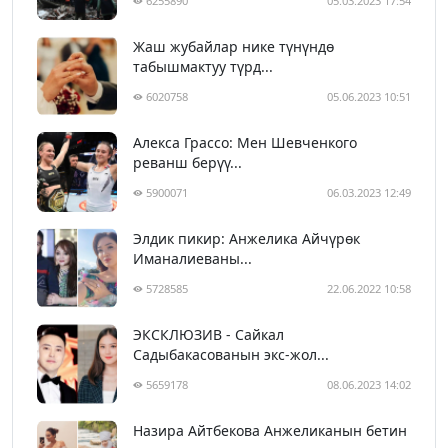
6255890
05.03.2023 17:54
Жаш жубайлар нике түнүндө
табышмактуу түрд...
6020758
05.06.2023 10:51
Алекса Грассо: Мен Шевченкого
реванш берүү...
5900071
06.03.2023 12:49
Элдик пикир: Анжелика Айчүрөк
Иманалиеваны...
5728585
22.06.2022 10:58
ЭКСКЛЮЗИВ - Сайкал
Садыбакасованын экс-жол...
5659178
08.06.2023 14:02
Назира Айтбекова Анжеликанын бетин