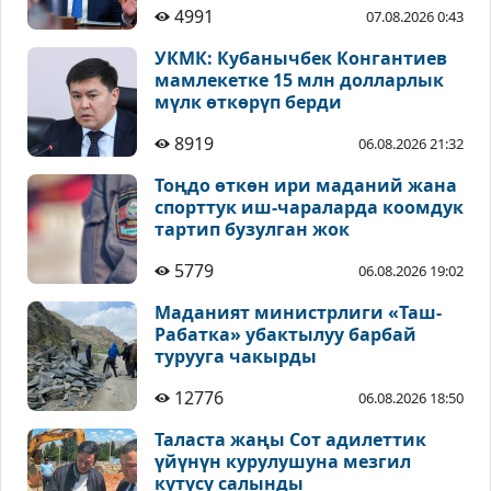
4991
07.08.2026 0:43
УКМК: Кубанычбек Конгантиев
мамлекетке 15 млн долларлык
мүлк өткөрүп берди
8919
06.08.2026 21:32
Тоңдо өткөн ири маданий жана
спорттук иш-чараларда коомдук
тартип бузулган жок
5779
06.08.2026 19:02
Маданият министрлиги «Таш-
Рабатка» убактылуу барбай
турууга чакырды
12776
06.08.2026 18:50
Таласта жаңы Сот адилеттик
үйүнүн курулушуна мезгил
кутусу салынды