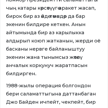
чың катары көрсөтүүгө аракет жасап,
бирок бир аз өйдө-төмөндөр да бар
экенин билдире кеткен. Анын
айтымында бир аз карылыкка
алдырып коюп жатканын, жерди оё
басканы нервге байланыштуу
экенин жана тынымсыз жөтөлү
анчалык коркунуч жаратпасын
билдирген.
1988-жылы операция болгондон
бери саламаттыгына даттанбаган
Джо Байден ичпейт, чекпейт, бир