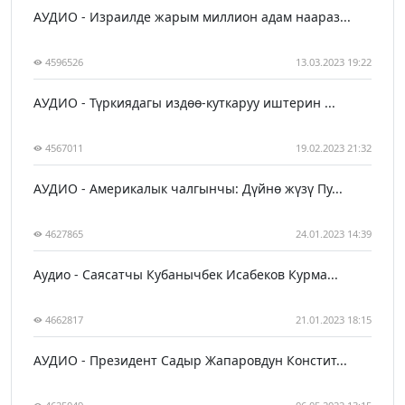
АУДИО - Израилде жарым миллион адам наараз...
4596526
13.03.2023 19:22
АУДИО - Түркиядагы издөө-куткаруу иштерин ...
4567011
19.02.2023 21:32
АУДИО - Америкалык чалгынчы: Дүйнө жүзү Пу...
4627865
24.01.2023 14:39
Аудио - Саясатчы Кубанычбек Исабеков Курма...
4662817
21.01.2023 18:15
АУДИО - Президент Садыр Жапаровдун Констит...