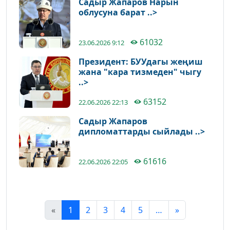
Садыр Жапаров Нарын
облусуна барат ..>
61032
23.06.2026 9:12
Президент: БУУдагы жеңиш
жана "кара тизмеден" чыгу
..>
63152
22.06.2026 22:13
Садыр Жапаров
дипломаттарды сыйлады ..>
61616
22.06.2026 22:05
«
1
2
3
4
5
…
»