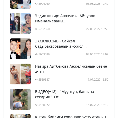
5904260
06.03.2023 12:49
Элдик пикир: Анжелика Айчүрөк
Иманалиеваны...
5732960
22.06.2022 10:58
ЭКСКЛЮЗИВ - Сайкал
Садыбакасованын экс-жол...
5663589
08.06.2023 14:02
Назира Айтбекова Анжеликанын бетин
ачты
5559587
17.07.2022 16:50
ВИДЕО(+18) - "Муунтуп, башына
секирип". Өс...
5488072
14.07.2020 15:19
Кытай бийлиги коронавирусту атайын