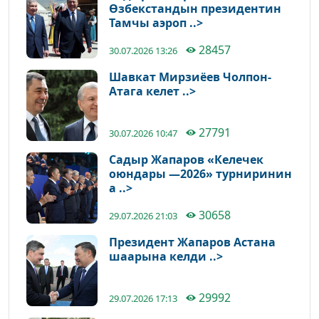
Өзбекстандын президентин
Тамчы аэроп ..>
28457
30.07.2026 13:26
Шавкат Мирзиёев Чолпон-
Атага келет ..>
27791
30.07.2026 10:47
Садыр Жапаров «Келечек
оюндары —2026» турниринин
а ..>
30658
29.07.2026 21:03
Президент Жапаров Астана
шаарына келди ..>
29992
29.07.2026 17:13