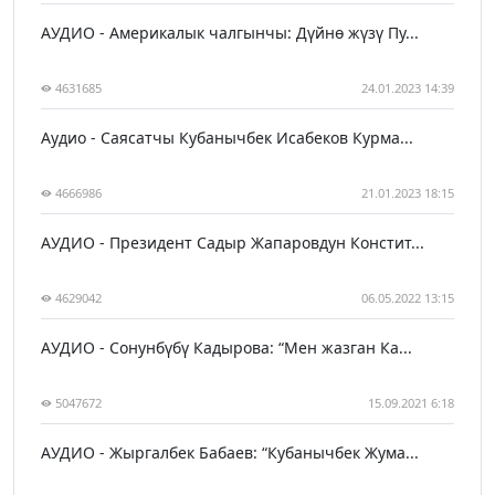
АУДИО - Америкалык чалгынчы: Дүйнө жүзү Пу...
4631685
24.01.2023 14:39
Аудио - Саясатчы Кубанычбек Исабеков Курма...
4666986
21.01.2023 18:15
АУДИО - Президент Садыр Жапаровдун Констит...
4629042
06.05.2022 13:15
АУДИО - Сонунбүбү Кадырова: “Мен жазган Ка...
5047672
15.09.2021 6:18
АУДИО - Жыргалбек Бабаев: “Кубанычбек Жума...