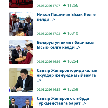
11256
06.08.2026 17:27
Никол Пашинян Ысык-Көлгө
келди ..>
10310
06.08.2026 17:22
Беларустун өкмөт башчысы
Ысык-Көлгө келди ..>
10254
06.08.2026 16:36
Садыр Жапаров юридикалык
өкүлдөр жөнүндө мыйзамга
..>
13268
05.08.2026 16:35
Садыр Жапаров октябрда
Түркмөнстанга барат ..>