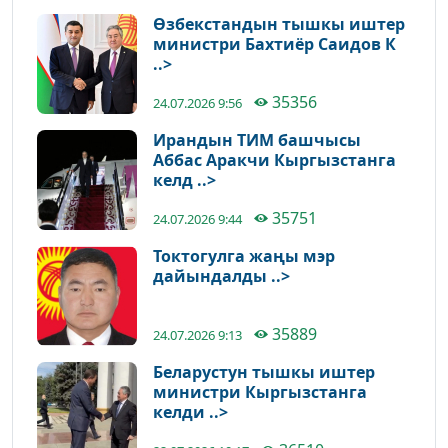
Өзбекстандын тышкы иштер
министри Бахтиёр Саидов К
..>
35356
24.07.2026 9:56
Ирандын ТИМ башчысы
Аббас Аракчи Кыргызстанга
келд ..>
35751
24.07.2026 9:44
Токтогулга жаңы мэр
дайындалды ..>
35889
24.07.2026 9:13
Беларустун тышкы иштер
министри Кыргызстанга
келди ..>