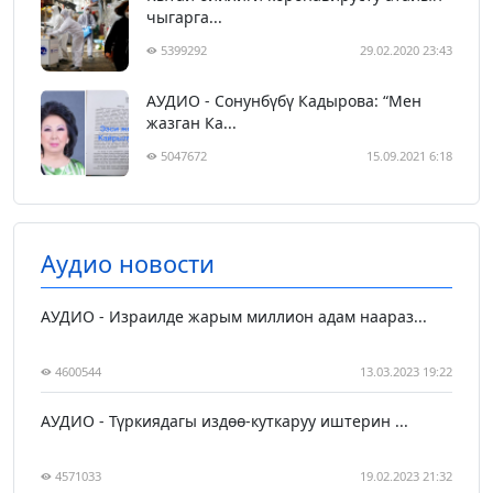
чыгарга...
5399292
29.02.2020 23:43
АУДИО - Сонунбүбү Кадырова: “Мен
жазган Ка...
5047672
15.09.2021 6:18
Аудио новости
АУДИО - Израилде жарым миллион адам наараз...
4600544
13.03.2023 19:22
АУДИО - Түркиядагы издөө-куткаруу иштерин ...
4571033
19.02.2023 21:32