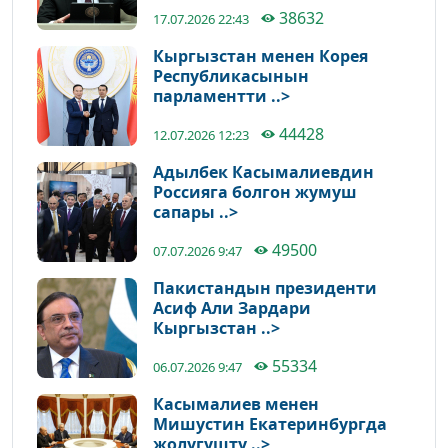
38632
17.07.2026 22:43
Кыргызстан менен Корея
Республикасынын
парламентти ..>
44428
12.07.2026 12:23
Адылбек Касымалиевдин
Россияга болгон жумуш
сапары ..>
49500
07.07.2026 9:47
Пакистандын президенти
Асиф Али Зардари
Кыргызстан ..>
55334
06.07.2026 9:47
Касымалиев менен
Мишустин Екатеринбургда
жолугушту ..>