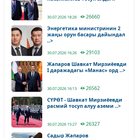
26660
30.07.2026 18:26
Энергетика министринин 2
жаңы орун басары дайындал
..>
29103
30.07.2026 16:26
Жапаров Шавкат Мирзиёевди
I даражадагы «Манас» орд ..>
26562
30.07.2026 16:13
СҮРӨТ - Шавкат Мирзиёевди
расмий тосуп алуу аземи ..>
26327
30.07.2026 15:27
Садыр Жапаров