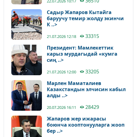
36510
22.07.2026 10:17
Садыр Жапаров Кытайга
баруучу темир жолду экинчи
К ..>
33315
21.07.2026 12:18
Президент: Мамлекеттик
карыз мурдагыдай «кумга
сиң ..>
33205
21.07.2026 12:00
Марлен Маматалиев
Казакстандын элчисин кабыл
алды ..>
28429
20.07.2026 16:11
Жапаров жер ижарасы
боюнча кооптонууларга жооп
бер ..>