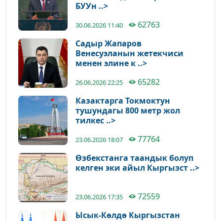
БУУн ..>
62763
30.06.2026 11:40
Садыр Жапаров
Венесуэланын жетекчиси
менен элине к ..>
65282
26.06.2026 22:25
Казактарга Токмоктун
тушундагы 800 метр жол
тилкес ..>
77764
23.06.2026 18:07
Өзбекстанга таандык болуп
келген эки айыл Кыргызст ..>
72559
23.06.2026 17:35
Ысык-Көлдө Кыргызстан