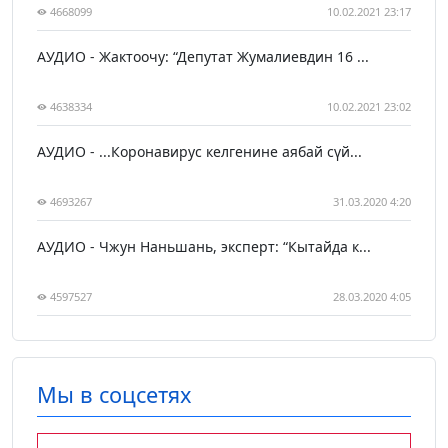
4668099
10.02.2021 23:17
АУДИО - Жактоочу: “Депутат Жумалиевдин 16 ...
4638334
10.02.2021 23:02
АУДИО - ...Коронавирус келгенине аябай сүй...
4693267
31.03.2020 4:20
АУДИО - Чжун Наньшань, эксперт: “Кытайда к...
4597527
28.03.2020 4:05
Мы в соцсетях