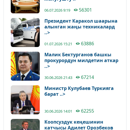
56301
06.07.2026 9:19
Президент Каракол шаарына
алынган жаңы техникалард
..>
63886
01.07.2026 15:21
Малик Бектурганов башкы
прокурордун милдетин аткар
..>
67214
30.06.2026 21:43
Министр Кулубаев Түркияга
барат ..>
62255
30.06.2026 14:01
Коопсуздук кеңешинин
катчысы Адилет Орозбеков