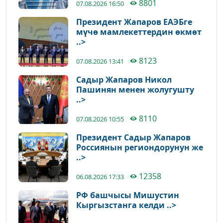
8801
07.08.2026 16:50
Президент Жапаров ЕАЭБге
мүчө мамлекеттердин өкмөт
..>
8123
07.08.2026 13:41
Садыр Жапаров Никол
Пашинян менен жолугушту
..>
8110
07.08.2026 10:55
Президент Садыр Жапаров
Россиянын региондорунун же
..>
12358
06.08.2026 17:33
РФ башчысы Мишустин
Кыргызстанга келди ..>