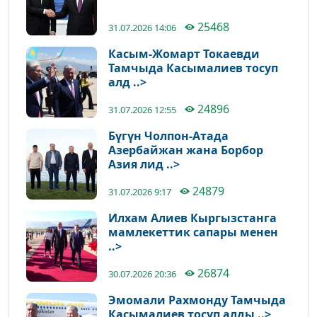
25468
31.07.2026 14:06
Касым-Жомарт Токаевди
Тамчыда Касымалиев тосуп
алд ..>
24896
31.07.2026 12:55
Бүгүн Чолпон-Атада
Азербайжан жана Борбор
Азия лид ..>
24879
31.07.2026 9:17
Илхам Алиев Кыргызстанга
мамлекеттик сапары менен
..>
26874
30.07.2026 20:36
Эмомали Рахмонду Тамчыда
Касымалиев тосуп алды ..>