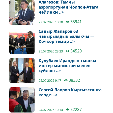
Алагөзов: Тамчы
аэропортунан Чолпон-Атага
чейинки ..>
35941
27.07.2026 18:38
Садыр Жапаров 63
чакырымдык Балыкчы —
Кочкор темир ..>
34520
25.07.2026 23:23
Кулубаев Ирандын тышкы
иштер министри менен
сүйлөш ..>
38332
25.07.2026 9:47
Сергей Лавров Кыргызстанга
келди ..>
52287
24.07.2026 10:14