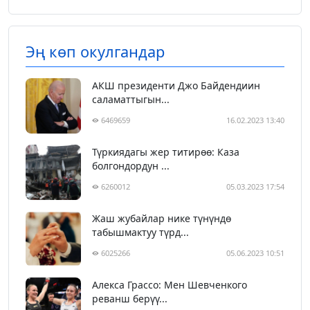
Эң көп окулгандар
АКШ президенти Джо Байдендиин
саламаттыгын...
6469659
16.02.2023 13:40
Түркиядагы жер титирөө: Каза
болгондордун ...
6260012
05.03.2023 17:54
Жаш жубайлар нике түнүндө
табышмактуу түрд...
6025266
05.06.2023 10:51
Алекса Грассо: Мен Шевченкого
реванш берүү...