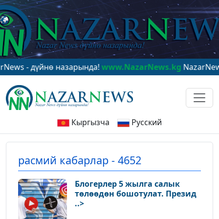
йнө назарында!
www.NazarNews.kg
NazarNews - в цент
Кыргызча
Русский
расмий кабарлар - 4652
Блогерлер 5 жылга салык
төлөөдөн бошотулат. Презид
..>