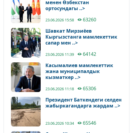
менен Өзбекстан
ортосундагы ..>
63260
23.06.2026 15:58
Шавкат Мирзиёев
Кыргызстанга мамлекеттик
сапар мен ..>
64142
23.06.2026 11:39
Касымалиев мамлекеттик
жана муниципалдык
кызматкер ..>
65306
23.06.2026 11:18
Президент Баткендеги селден
жабыркагандарга жардам ..>
65546
23.06.2026 10:34