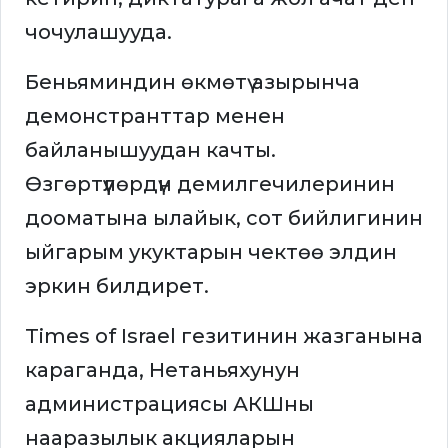
чочулашууда.
Беньяминдин өкмөтү азырынча
демонстранттар менен
байланышуудан качты.
Өзгөртүүлөрдүн демилгечилеринин
дооматына ылайык, сот бийлигинин
ыйгарым укуктарын чектөө элдин
эркин билдирет.
Times of Israel гезитинин жазганына
караганда, Нетаньяхунун
администрациясы АКШны
нааразылык акцияларын