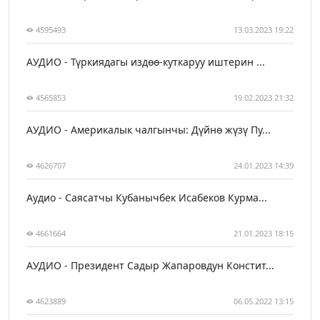
4595493
13.03.2023 19:22
АУДИО - Түркиядагы издөө-куткаруу иштерин ...
4565853
19.02.2023 21:32
АУДИО - Америкалык чалгынчы: Дүйнө жүзү Пу...
4626707
24.01.2023 14:39
Аудио - Саясатчы Кубанычбек Исабеков Курма...
4661664
21.01.2023 18:15
АУДИО - Президент Садыр Жапаровдун Констит...
4623889
06.05.2022 13:15