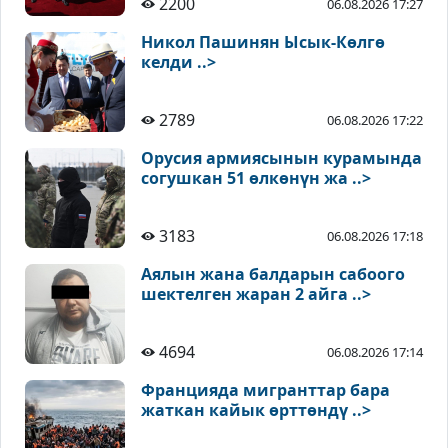
2200
06.08.2026 17:27
Никол Пашинян Ысык-Көлгө
келди ..>
2789
06.08.2026 17:22
Орусия армиясынын курамында
согушкан 51 өлкөнүн жа ..>
3183
06.08.2026 17:18
Аялын жана балдарын сабоого
шектелген жаран 2 айга ..>
4694
06.08.2026 17:14
Францияда мигранттар бара
жаткан кайык өрттөндү ..>