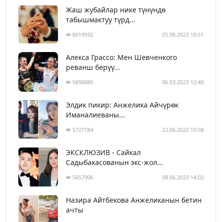
Жаш жубайлар нике түнүндө
табышмактуу түрд...
6019592
05.06.2023 10:51
Алекса Грассо: Мен Шевченкого
реванш берүү...
5898880
06.03.2023 12:49
Элдик пикир: Анжелика Айчүрөк
Иманалиеваны...
5727184
22.06.2022 10:58
ЭКСКЛЮЗИВ - Сайкал
Садыбакасованын экс-жол...
5657906
08.06.2023 14:02
Назира Айтбекова Анжеликанын бетин
ачты