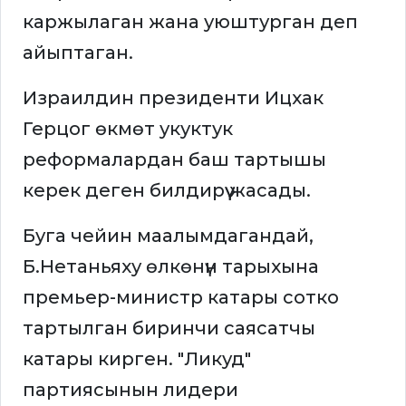
каржылаган жана уюштурган деп
айыптаган.
Израилдин президенти Ицхак
Герцог өкмөт укуктук
реформалардан баш тартышы
керек деген билдирүү жасады.
Буга чейин маалымдагандай,
Б.Нетаньяху өлкөнүн тарыхына
премьер-министр катары сотко
тартылган биринчи саясатчы
катары кирген. "Ликуд"
партиясынын лидери