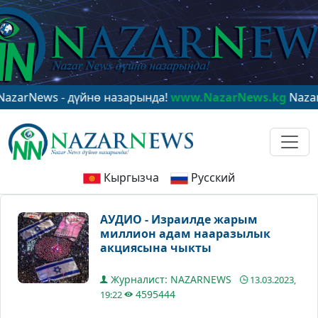
ws - дүйнө назарында!
www.NazarNews.kg
NazarNews - 
Кыргызча
Русский
АУДИО - Израилде жарым
миллион адам нааразылык
акциясына чыкты
Журналист: NAZARNEWS
13.03.2023,
4595444
19:22