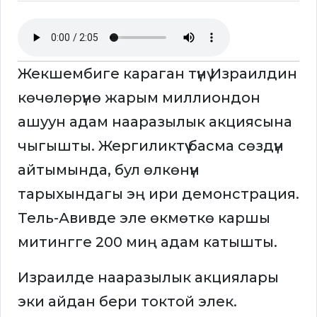
Жекшембиге караган түнү Израилдин
көчөлөрүнө жарым миллиондон
ашуун адам нааразылык акциясына
чыгышты. Жергиликтүү басма сөздүн
айтымында, бул өлкөнүн
тарыхындагы эң ири демонстрация.
Тель-Авивде эле өкмөткө каршы
митингге 200 миң адам катышты.
Израилде нааразылык акциялары
эки айдан бери токтой элек.