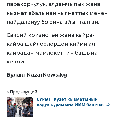
паракорчулук, алдамчылык жана
кызмат абалынан кыянаттык менен
пайдалануу боюнча айыпталган.
Саясий кризистен жана кайра-
кайра шайлоолордон кийин ал
кайрадан мамлекеттин башына
келди.
Булак: NazarNews.kg
< Предыдущий
СҮРӨТ - Күзөт кызматынын
өздүк курамына ИИМ башчыс ..>