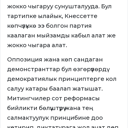
жокко чыгаруу сунушталууда. Бул
тартипке ылайык, Кнессетте
көпчүлүккө ээ болгон партия
каалаган мыйзамды кабыл алат же
жокко чыгара алат.
Оппозиция жана көп сандаган
демонстранттар бул өзгөрүүлөрдү
демократиялык принциптерге кол
салуу катары баалап жатышат.
Митингчилер сот реформасы
бийликти бөлүштүрүү жана тең
салмактуулук принцибине доо
кетирип, диктатурага жол ачат деп