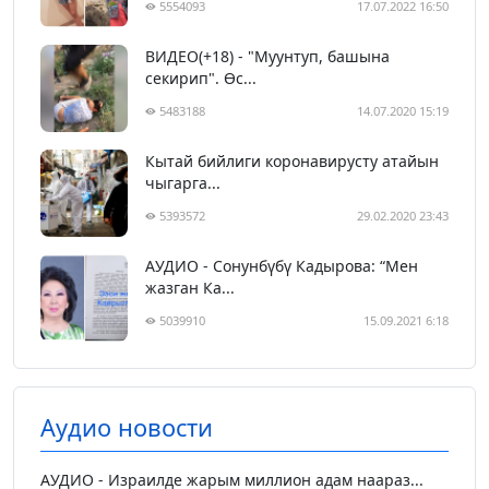
5554093
17.07.2022 16:50
ВИДЕО(+18) - "Муунтуп, башына
секирип". Өс...
5483188
14.07.2020 15:19
Кытай бийлиги коронавирусту атайын
чыгарга...
5393572
29.02.2020 23:43
АУДИО - Сонунбүбү Кадырова: “Мен
жазган Ка...
5039910
15.09.2021 6:18
Аудио новости
АУДИО - Израилде жарым миллион адам наараз...