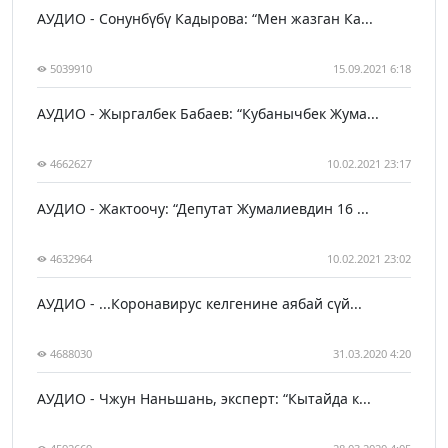
АУДИО - Сонунбүбү Кадырова: “Мен жазган Ка...
5039910
15.09.2021 6:18
АУДИО - Жыргалбек Бабаев: “Кубанычбек Жума...
4662627
10.02.2021 23:17
АУДИО - Жактоочу: “Депутат Жумалиевдин 16 ...
4632964
10.02.2021 23:02
АУДИО - ...Коронавирус келгенине аябай сүй...
4688030
31.03.2020 4:20
АУДИО - Чжун Наньшань, эксперт: “Кытайда к...