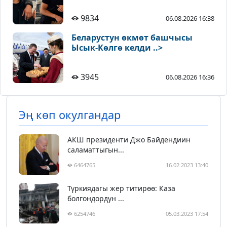
9834
06.08.2026 16:38
Беларустун өкмөт башчысы
Ысык-Көлгө келди ..>
3945
06.08.2026 16:36
Эң көп окулгандар
АКШ президенти Джо Байдендиин
саламаттыгын...
6464765
16.02.2023 13:40
Түркиядагы жер титирөө: Каза
болгондордун ...
6254746
05.03.2023 17:54