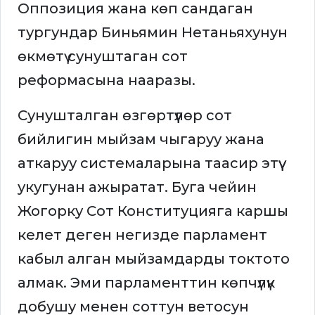
Оппозиция жана көп сандаган
тургундар Биньямин Нетаньяхунун
өкмөтү сунуштаган сот
реформасына нааразы.
Сунушталган өзгөртүүлөр сот
бийлигин мыйзам чыгаруу жана
аткаруу системаларына таасир этүү
укугунан ажыратат. Буга чейин
Жогорку Сот Конституцияга каршы
келет деген негизде парламент
кабыл алган мыйзамдарды токтото
алмак. Эми парламенттин көпчүлүк
добушу менен соттун ветосун