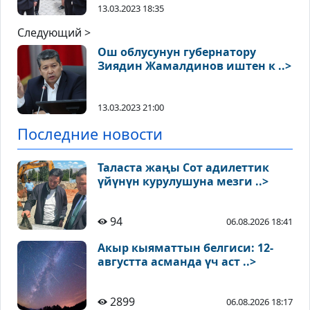
13.03.2023 18:35
Следующий >
Ош облусунун губернатору
Зиядин Жамалдинов иштен к ..>
13.03.2023 21:00
Последние новости
Таласта жаңы Сот адилеттик
үйүнүн курулушуна мезги ..>
94
06.08.2026 18:41
Акыр кыяматтын белгиси: 12-
августта асманда үч аст ..>
2899
06.08.2026 18:17