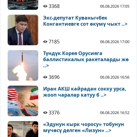
3368
06.08.2026 17:05
Экс-депутат Куванычбек
Конгантиевге сот өкүмү чыкт ..>
7185
06.08.2026 17:00
Түндүк Корея Орусияга
баллистикалык ракеталарды жө
..>
3696
06.08.2026 16:56
Иран АКШ кайрадан сокку урса,
жооп чаралар катуу б ..>
3376
06.08.2026 16:52
«Эдунун кырк чоросу» тобунун
мүчөсү делген «Лизун» ..>