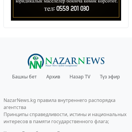
Башкы бет
Архив
Назар TV
Түз эфир
NazarNews.kg правила внутреннего распорядка
агентства
Принципы справедливости, истины и национальных
интересов в памяти государственного флага;