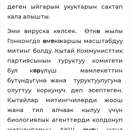
деген ыйгарым укуктарын сактап
кала алышты.
Эми вируска келсек. Өткөн жылы
Гонконгдо өкмөткө каршы масштабдуу
митинг болду. Кытай Коммунисттик
партиясынын туруктуу комитети
бул көтөрүлүш мамлекеттин
бүтүндүгүнө жана туруктуулугуна
олуттуу коркунуч деп эсептеген.
Кытайлар митингчилерди жоош
жана тил алчаак кылуу үчүн
биологиялык агенттерди колдонуп
жаткандарын АКШ өкмөтү жана