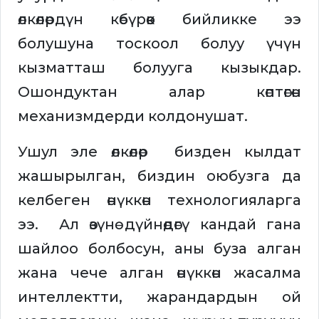
өлкөлөрдүн көбүрөөк бийликке ээ
болушуна тоскоол болуу үчүн
кызматташ болууга кызыкдар.
Ошондуктан алар көптөгөн
механизмдерди колдонушат.
Ушул эле өлкөлөр бизден кылдат
жашырылган, биздин оюбузга да
келбеген өнүккөн технологияларга
ээ. Ал өзүнө дүйнөдөгү кандай гана
шайлоо болбосун, аны буза алган
жана чече алган өнүккөн жасалма
интеллектти, жарандардын ой