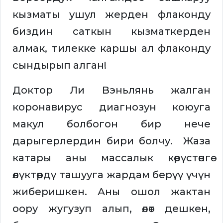
кызматы ушул жерден флаконду
биздин саткын кызматкерден
алмак, тилекке каршы ал флаконду
сындырып алган!
Доктор Ли Вэньлянь жалган
коронавирус диагнозун коюуга
макул болбогон бир нече
дарыгерлердин бири болчу. Жаза
катары аны массалык көрүстөнгө
өлүктөрдү ташууга жардам берүү үчүн
жиберишкен. Аны ошол жактан
оору жугузуп алып, өлөт дешкен,