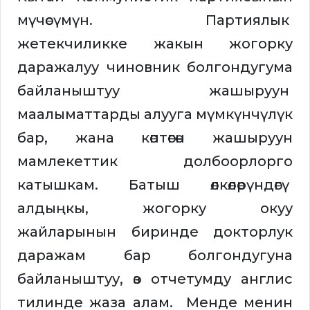
мүчөсүмүн. Партиялык
жетекчиликке жакын жогорку
даражалуу чиновник болгондугума
байланыштуу жашыруун
маалыматтарды алууга мүмкүнчүлүк
бар, жана көптөгөн жашыруун
мамлекеттик долбоорлорго
катышкам. Батыш өлкөлөрүндөгү
алдыңкы, жогорку окуу
жайларынын биринде докторлук
даражам бар болгондугуна
байланыштуу, өз отчетумду англис
тилинде жаза алам. Менде менин