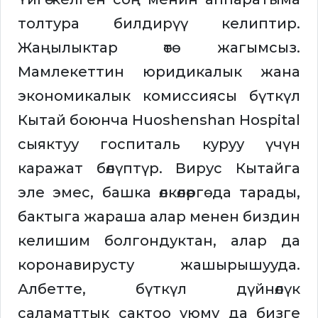
толтура билдирүү келиптир.
Жаңылыктар өтө жагымсыз.
Мамлекеттин юридикалык жана
экономикалык комиссиясы бүткүл
Кытай боюнча Huoshenshan Hospital
сыяктуу госпиталь куруу үчүн
каражат бөлүптүр. Вирус Кытайга
эле эмес, башка өлкөлөргө да тарады,
бактыга жараша алар менен биздин
келишим болгондуктан, алар да
коронавирусту жашырышууда.
Албетте, бүткүл дүйнөлүк
саламаттык сактоо уюму да бизге