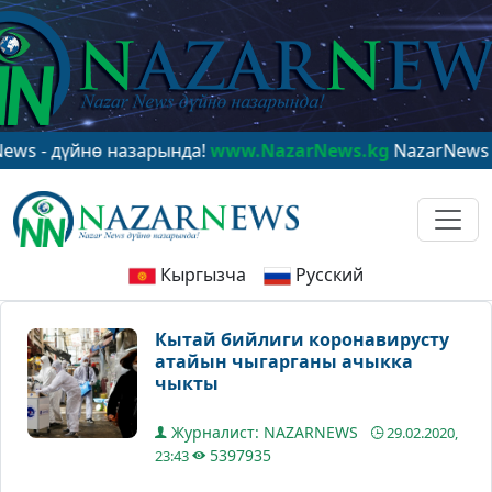
ө назарында!
www.NazarNews.kg
NazarNews - в центре 
Кыргызча
Русский
Кытай бийлиги коронавирусту
атайын чыгарганы ачыкка
чыкты
Журналист: NAZARNEWS
29.02.2020,
5397935
23:43