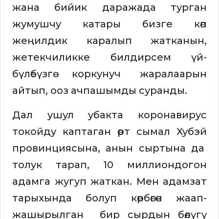
жана бийик даражада турган
жумушчу катары бизге көп
жеңилдик каралып жатканын,
жетекчиликке билдирсем үй-
бүлөбүзгө коркунуч жаралаарын
айтып, ооз ачпашымды суранды.
Дал ушул убакта коронавирус
токойду каптаган өрт сымал Хубэй
провинциясына, анын сыртына да
толук тарап, 10 миллиондогон
адамга жугуп жаткан. Мен адамзат
тарыхында болуп көрбөгөн жаап-
жашырылган бир сырдын бөлүгү