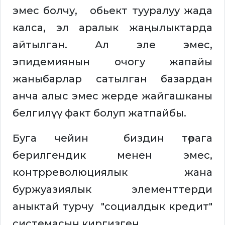
эмес болчу, обьект тууралуу жада
калса, эл аралык жаңылыктарда
айтылган. Ал эле эмес,
эпидемиянын очогу жапайы
жаныбарлар сатылган базардан
анча алыс эмес жерде жайгашканы
белгилүү факт болуп жатпайбы.
Буга чейин биздин төрага
берилгендик менен эмес,
контрреволюциялык жана
буржуазиялык элементтерди
аныктай турчу "социалдык кредит"
системасын киргизген.