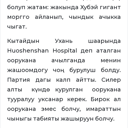
болуп жатам: жакында Хубэй гигант
моргго айланып, чындык ачыкка
чыгат.
Кытайдын Ухань шаарында
Huoshenshan Hospital деп аталган
оорукана ачылганда менин
жашоомдогу чоң бурулуш болду.
Партия дагы калп айтты. Силер
алты күндө курулган оорукана
тууралуу уксанар керек. Бирок ал
оорукана эмес болчу, имараттын
чыныгы табияты жашыруун болчу.