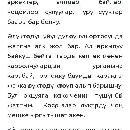
эркектер, аялдар, байлар,
кедейлер, сулуулар, түрү сууктар
баары бар болчу.
Өлүктөрдүн үйүндүлөрүнүн ортосунда
жалгыз аяк жол бар. Ал аркылуу
байкуш бейтаптарды келтек менен
кароолчулардын урганына
карабай, ортоңку бөлүмдөн караңгы
жакка өлүктөрдү көтөрүп алып барышчу.
Бул окцуяга көпкө чейин түшүнбөй
жаттым. Көрсө, алар өлүктөрдү чоң
мешке ыргытышат экен.
Үйгө келген соң менин аппаратыма