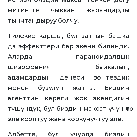
митингге чыккан жарандарды
тынчтандыруу болчу.
Тилекке каршы, бул заттын башка
да эффекттери бар экени билинди.
Аларда параноидалдык
шизофрения байкалып,
адамдардын денеси өтө тездик
менен бузулуп жатты. Биздин
агенттин кереги жок экендигин
түшүндүк, бул биздин максат үчүн өтө
эле кооптуу жана коркунучтуу эле.
Албетте, бул учурда биздин