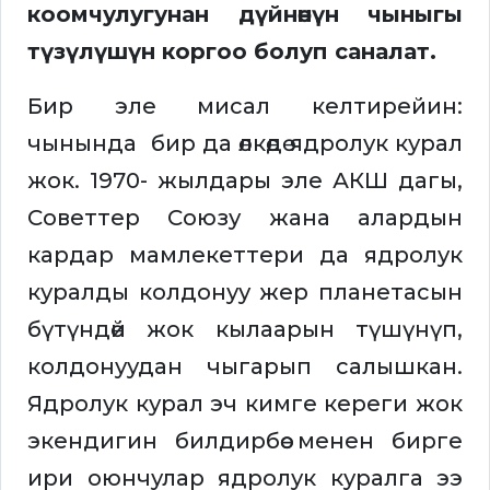
коомчулугунан дүйнөнүн чыныгы
түзүлүшүн коргоо болуп саналат.
Бир эле мисал келтирейин:
чынында бир да өлкөдө ядролук курал
жок. 1970- жылдары эле АКШ дагы,
Советтер Союзу жана алардын
кардар мамлекеттери да ядролук
куралды колдонуу жер планетасын
бүтүндөй жок кылаарын түшүнүп,
колдонуудан чыгарып салышкан.
Ядролук курал эч кимге кереги жок
экендигин билдирбөө менен бирге
ири оюнчулар ядролук куралга ээ