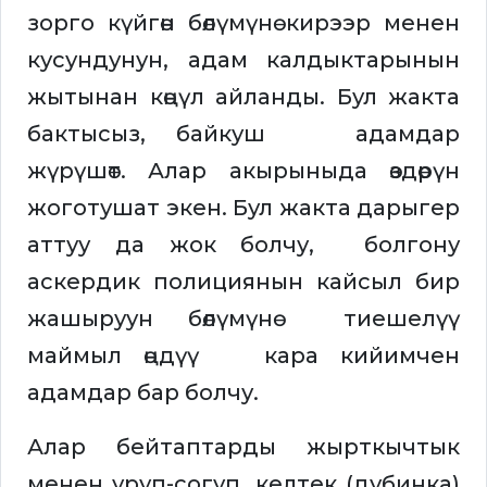
зорго күйгөн бөлүмүнө кирээр менен
кусундунун, адам калдыктарынын
жытынан көңүл айланды. Бул жакта
бактысыз, байкуш адамдар
жүрүшөт. Алар акырыныда өздөрүн
жоготушат экен. Бул жакта дарыгер
аттуу да жок болчу, болгону
аскердик полициянын кайсыл бир
жашыруун бөлүмүнө тиешелүү
маймыл өңдүү кара кийимчен
адамдар бар болчу.
Алар бейтаптарды жырткычтык
менен уруп-согуп, келтек (дубинка)