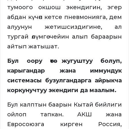
тумоого окшош экендигин, эгер
абдан күчөп кетсе пневмонияга, дем
алуунун жетишсиздигине, ал
тургай өлүмгө чейин алып бараарын
айтып жатышат.
Бул оору өтө жугуштуу болуп,
карыгандар жана иммундук
системасы бузулгандарга айрыкча
коркунучтуу экендиги да маалым.
Бул калптын баарын Кытай бийлиги
ойлоп тапкан. АКШ жана
Евросоюзга кирген Россия,