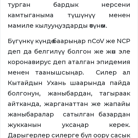
турган бардык нерсени
камтыганыма түшүнүү менен
мамиле кылууңуздарды өтүнөм.
Бүгүнкү күндө баарыңар nCoV же NCP
деп да белгилүү болгон же жөн эле
коронавирус деп аталган эпидемия
менен таанышсыңар. Силер ал
Кытайдын Ухань шаарында пайда
болгонун, жаныбардан, тагыраак
айтканда, жарганаттан же жапайы
жаныбаралар сатылган базардан
жукканын уксаңар керек.
Дарыгерлер силерге бул оору сасык