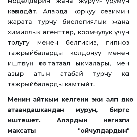
моделдерин жана жүрүм-турумун
көзөмөлдөйт. Аларда коркуу сезимин
жарата турчу биологиялык жана
химиялык агенттер, коомчулук үчүн
толугу менен белгисиз, гипноз
тажрыйбаларды колдонуу менен
иштөөнүн өтө татаал ыкмалары, мен
азыр атын атабай турчу көп
тажрыйбаларды камтыйт.
Менин айткым келгени эки алп өлкө
атаандашкандан мурун, бирге
иштешет. Алардын негизги
максаты "ойчулдардын"