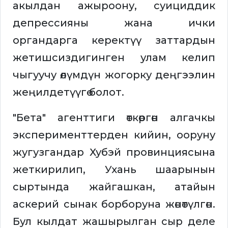
акылдан ажыроону, суициддик
депрессияны жана ички
органдарга керектүү заттардын
жетишсиздигинген улам келип
чыгуучу өлүмдүн жогорку деңгээлин
жеңилдетүүгө болот.
"Бета" агенттиги өткөргөн алгачкы
эксперименттерден кийин, ооруну
жугузгандар Хубэй провинциясына
жеткирилип, Ухань шаарынын
сыртында жайгашкан, атайын
аскерий сынак борборуна жөнөтүлгөн.
Бул кылдат жашырылган сыр деле