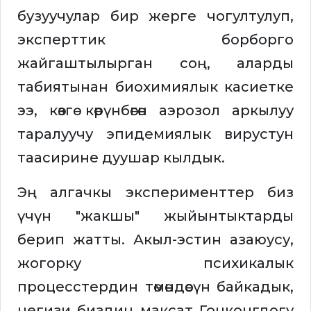
бузуучулар бир жерге чогултулуп,
эксперттик борборго
жайгаштылырган соң, аларды
табиятынан биохимиялык касиетке
ээ, көзгө көрүнбөгөн аэрозол аркылуу
таралуучу эпидемиялык вирустун
таасирине дуушар кылдык.
Эң алгачкы эксперименттер биз
үчүн "жакшы" жыйынтыктарды
берип жатты. Акыл-эстин азаюусу,
жогорку психикалык
процесстердин төмөндөөсүн байкадык,
негизи биздин максат Гонконгдогу