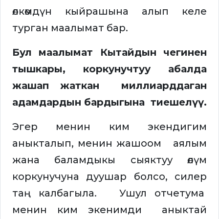
өлкөмдүн кыйрашына алып келе
турган маалымат бар.
Бул маалымат Кытайдын чегинен
тышкары, коркунучтуу абалда
жашап жаткан миллиарддаган
адамдардын бардыгына тиешелүү.
Эгер менин ким экендигим
аныкталып, менин жашоом аялым
жана баламдыкы сыяктуу өлүм
коркунучуна дуушар болсо, силер
таң калбагыла. Ушул отчетума
менин ким экенимди аныктай