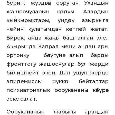
берип, жүздөгөн ооруган Ухандын
жашоочуларын көрдүм. Алардын
кыйкырыктары, үндөрү азыркыга
чейин кулагымдан кетпей жатат.
Бирок, анда жаңы башталган эле.
Акырында Капрал мени андан ары
ортоңку бөлүгүнө алып барды
фронттогу жашоочулар бул жерди
билишпейт экен. Дал ушул жерде
эпидемиясы өнүккөн бейтаптар
психиатриялык оорукананы көбүрөөк
эске салат.
Оорукананын жарыгы араңдан