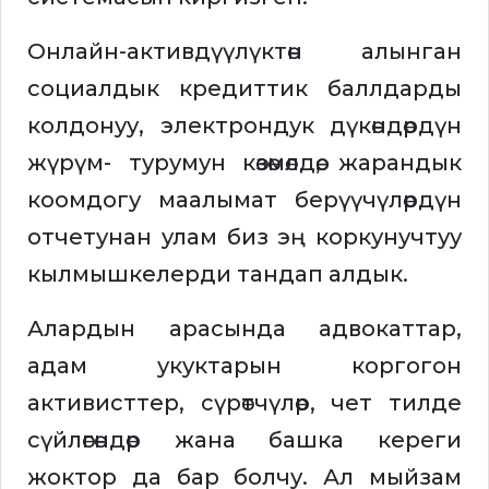
Онлайн-активдүүлүктөн алынган
социалдык кредиттик баллдарды
колдонуу, электрондук дүкөндөрдүн
жүрүм- турумун көзөмөлдөө, жарандык
коомдогу маалымат берүүчүлөрдүн
отчетунан улам биз эң коркунучтуу
кылмышкелерди тандап алдык.
Алардын арасында адвокаттар,
адам укуктарын коргогон
активисттер, сүрөтчүлөр, чет тилде
сүйлөгөндөр жана башка кереги
жоктор да бар болчу. Ал мыйзам