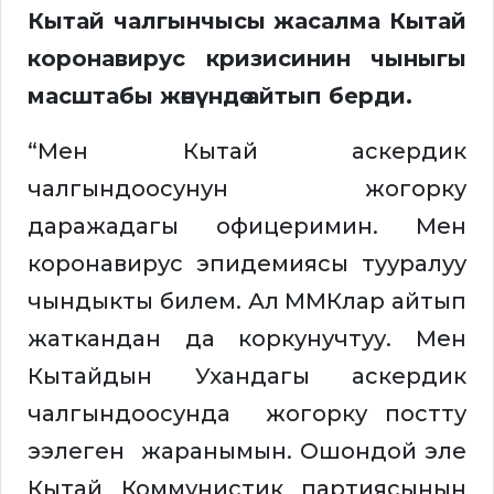
Кытай чалгынчысы жасалма Кытай
коронавирус кризисинин чыныгы
масштабы жөнүндө айтып берди.
“Мен Кытай аскердик
чалгындоосунун жогорку
даражадагы офицеримин. Мен
коронавирус эпидемиясы тууралуу
чындыкты билем. Ал ММКлар айтып
жаткандан да коркунучтуу. Мен
Кытайдын Ухандагы аскердик
чалгындоосунда жогорку постту
ээлеген жаранымын. Ошондой эле
Кытай Коммунистик партиясынын