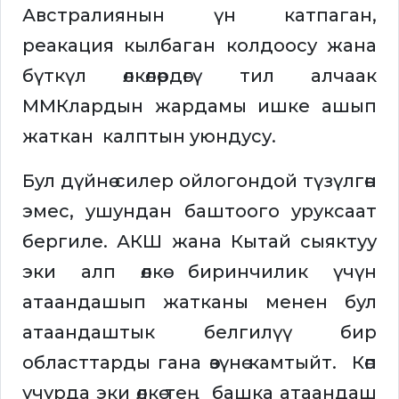
Австралиянын үн катпаган,
реакация кылбаган колдоосу жана
бүткүл өлкөлөрдөгү тил алчаак
ММКлардын жардамы ишке ашып
жаткан калптын уюндусу.
Бул дүйнө силер ойлогондой түзүлгөн
эмес, ушундан баштоого уруксаат
бергиле. АКШ жана Кытай сыяктуу
эки алп өлкө биринчилик үчүн
атаандашып жатканы менен бул
атаандаштык белгилүү бир
областтарды гана өзүнө камтыйт. Көп
учурда эки өлкө тең башка атаандаш