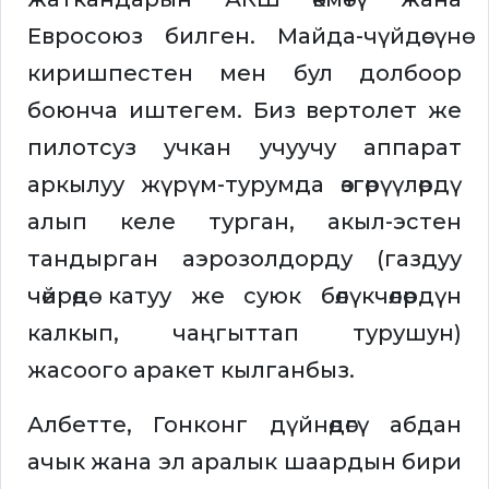
Евросоюз билген. Майда-чүйдөсүнө
киришпестен мен бул долбоор
боюнча иштегем. Биз вертолет же
пилотсуз учкан учуучу аппарат
аркылуу жүрүм-турумда өзгөрүүлөрдү
алып келе турган, акыл-эстен
тандырган аэрозолдорду (газдуу
чөйрөдө катуу же суюк бөлүкчөлөрдүн
калкып, чаңгыттап турушун)
жасоого аракет кылганбыз.
Албетте, Гонконг дүйнөдөгү абдан
ачык жана эл аралык шаардын бири