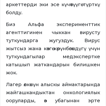
аркеттерди эки эсе күчөтүүгө түрткү
болду.
Биз Альфа эксперименттик
агенттигинен чыккан вирусту
туткундарга жугуздук. Вирус
жытсыз жана көзгө көрүнбөгөндүгү үчүн
туткундагылар медэкспертке
катышып жаткандарын билишкен
жок.
Лагер өлкөнүн алыскы аймактарында
жайгашкандыктан онкологиялык
ооруларды, өз убагынан эрте