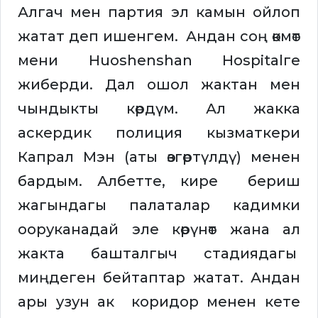
Алгач мен партия эл камын ойлоп
жатат деп ишенгем. Андан соң өкмөт
мени Huoshenshan Hospitalге
жиберди. Дал ошол жактан мен
чындыкты көрдүм. Ал жакка
аскердик полиция кызматкери
Капрал Мэн (аты өзгөртүлдү) менен
бардым. Албетте, кире бериш
жагындагы палаталар кадимки
ооруканадай эле көрүнөт жана ал
жакта башталгыч стадиядагы
миңдеген бейтаптар жатат. Андан
ары узун ак коридор менен кете