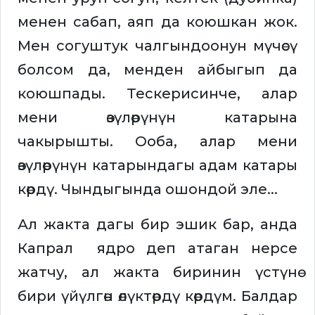
менен сабап, аяп да коюшкан жок.
Мен согуштук чалгындоонун мүчөсү
болсом да, менден айбыгып да
коюшпады. Тескерисинче, алар
мени өзүлөрүнүн катарына
чакырышты. Ооба, алар мени
өзүлөрүнүн катарындагы адам катары
көрдү. Чындыгында ошондой эле...
Ал жакта дагы бир эшик бар, анда
Капрал ядро деп атаган нерсе
жатчу, ал жакта биринин үстүнө
бири үйүлгөн өлүктөрдү көрдүм. Балдар