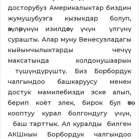
досторубуз Америкалыктар биздин
жумушубузга кызыкдар болуп,
өзүлөрүнүн изилдөөсү үчүн үлгүнү
сурашты. Алар муну Венесуэладагы
кыйынчылыктарды чечүү
максатында колдонушаарын
түшүндүрүштү. Биз Борбордук
чалгындоо башкаруусу менен
достук мамилебизди эске алып,
берип коёт элек, бирок бул өтө
кооптуу курал болгондугу үчүн,
баш тарттык. Ал куралды билген
АКШнын Борбордук чалгындоо