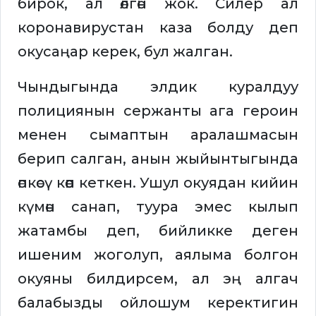
бирок, ал өлгөн жок. Силер ал
коронавирустан каза болду деп
окусаңар керек, бул жалган.
Чындыгында элдик куралдуу
полициянын сержанты ага героин
менен сымаптын аралашмасын
берип салган, анын жыйынтыгында
өпкөсү көөп кеткен. Ушул окуядан кийин
күмөн санап, туура эмес кылып
жатамбы деп, бийликке деген
ишеним жоголуп, аялыма болгон
окуяны билдирсем, ал эң алгач
балабызды ойлошум керектигин