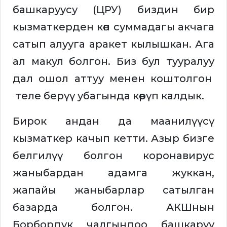
башкаруусу (ЦРУ) биздин бир
кызматкерден көп суммадагы акчага
сатып алууга аракет кылышкан. Ага
ал макул болгон. Биз бул тууралуу
дал ошол аттуу менен коштолгон
теле берүү убагында көрүп калдык.
Бирок андан да маанилүүсү
кызматкер качып кетти. Азыр бизге
белгилүү болгон коронавирус
жаныбардан адамга жуккан,
жапайы жаныбарлар сатылган
базарда болгон. АКШнын
Борбордук чалгындоо башкаруу