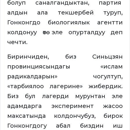
болуп саналгандыктан, партия
алдын ала текшербей туруп,
Гонконгдо биологиялык агентти
колдонуу өтө эле опурталдуу деп
чечти.
Биринчиден, биз Синьцзян
провинциясындагы «ислам
радикалдарын» чогултуп,
«тарбиялоо лагерине» жибердик.
Биз бул лагерди мурунтан эле
адамдарга эксперимент жасоо
максатында колдончубуз, бирок
Гонконгдогу абал биздин иш