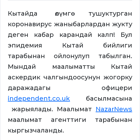
Кытайда өлүмгө тушуктурган
коронавирус жаныбарлардан жукту
деген кабар карандай калп! Бул
эпидемия Кытай бийлиги
тарабынан ойлонулуп табылган.
Мындай маалыматты Кытай
аскердик чалгындоосунун жогорку
даражадагы офицери
independent.co.uk
басылмасына
жарыялады. Маалымат
NazarNews
маалымат агенттиги тарабынан
кыргызчаланды.