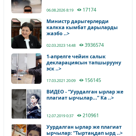
17174
06.08.2026 8:19
Министр дарыгерлерди
калкка кымбат дарыларды
жазбо ..>
3936574
02.03.2023 14:48
1-апрелге чейин салык
декларациясын тапшырууну
эск ..>
156145
17.03.2021 20:09
ВИДЕО - “Уурдалган ырлар же
плагиат ырчылар...” Ка ..>
210961
12.07.2019 0:37
Уурдалган ырлар же плагиат
ырчылар: “Тыртаңдап ырд ..>