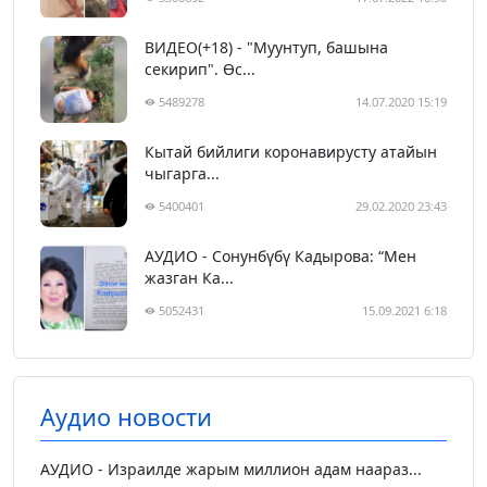
ВИДЕО(+18) - "Муунтуп, башына
секирип". Өс...
5489278
14.07.2020 15:19
Кытай бийлиги коронавирусту атайын
чыгарга...
5400401
29.02.2020 23:43
АУДИО - Сонунбүбү Кадырова: “Мен
жазган Ка...
5052431
15.09.2021 6:18
Аудио новости
АУДИО - Израилде жарым миллион адам наараз...