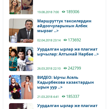
189306
19.08.2018 7:00
Маршруттук таксилердин
айдоочуларынын Албек
мырзаг ..>
173692
02.04.2018 23:14
Уурдалган ырлар же плагиат
ырчылар: Алтынай Нарбае ..>
242799
26.03.2018 22:10
ВИДЕО: Ырчы Асель
Кадырбекова казактардын
ырын уур ..>
185337
21.03.2018 4:41
Уурдалган ырлар же плагиат