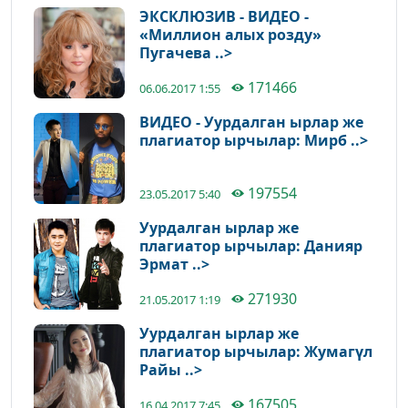
ЭКСКЛЮЗИВ - ВИДЕО -
«Миллион алых розду»
Пугачева ..>
171466
06.06.2017 1:55
ВИДЕО - Уурдалган ырлар же
плагиатор ырчылар: Мирб ..>
197554
23.05.2017 5:40
Уурдалган ырлар же
плагиатор ырчылар: Данияр
Эрмат ..>
271930
21.05.2017 1:19
Уурдалган ырлар же
плагиатор ырчылар: Жумагүл
Райы ..>
167505
16.04.2017 7:45