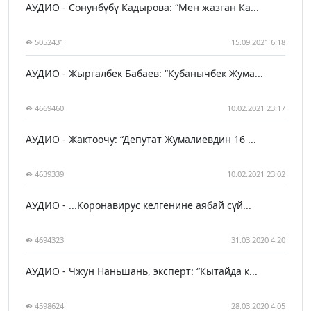
АУДИО - Сонунбүбү Кадырова: “Мен жазган Ка...
5052431
15.09.2021 6:18
АУДИО - Жыргалбек Бабаев: “Кубанычбек Жума...
4669460
10.02.2021 23:17
АУДИО - Жактоочу: “Депутат Жумалиевдин 16 ...
4639339
10.02.2021 23:02
АУДИО - ...Коронавирус келгенине аябай сүй...
4694323
31.03.2020 4:20
АУДИО - Чжун Наньшань, эксперт: “Кытайда к...
4598624
28.03.2020 4:05