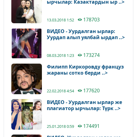
ырчылар: Казактардын ыр ..>
178703
13.03.2018 1:52
ВИДЕО - Уурдалган ырлар:
Уурдап алып уялбай ырдап ..>
173274
08.03.2018 1:23
Филипп Киркоровду француз
жараны сотко берди ..>
177620
22.02.2018 4:54
ВИДЕО - Уурдалган ырлар же
плагиатор ырчылар: Түрк ..>
174491
25.01.2018 0:59