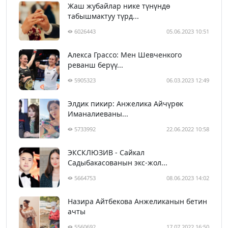
Жаш жубайлар нике түнүндө
табышмактуу түрд...
6026443
05.06.2023 10:51
Алекса Грассо: Мен Шевченкого
реванш берүү...
5905323
06.03.2023 12:49
Элдик пикир: Анжелика Айчүрөк
Иманалиеваны...
5733992
22.06.2022 10:58
ЭКСКЛЮЗИВ - Сайкал
Садыбакасованын экс-жол...
5664753
08.06.2023 14:02
Назира Айтбекова Анжеликанын бетин
ачты
5560692
17.07.2022 16:50