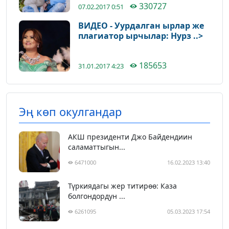
330727
07.02.2017 0:51
ВИДЕО - Уурдалган ырлар же
плагиатор ырчылар: Нурз ..>
185653
31.01.2017 4:23
Эң көп окулгандар
АКШ президенти Джо Байдендиин
саламаттыгын...
6471000
16.02.2023 13:40
Түркиядагы жер титирөө: Каза
болгондордун ...
6261095
05.03.2023 17:54