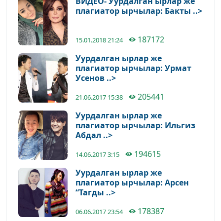
ВИДЕО- Уурдалган ырлар же
плагиатор ырчылар: Бакты ..>
187172
15.01.2018 21:24
Уурдалган ырлар же
плагиатор ырчылар: Урмат
Усенов ..>
205441
21.06.2017 15:38
Уурдалган ырлар же
плагиатор ырчылар: Ильгиз
Абдал ..>
194615
14.06.2017 3:15
Уурдалган ырлар же
плагиатор ырчылар: Арсен
“Тагды ..>
178387
06.06.2017 23:54