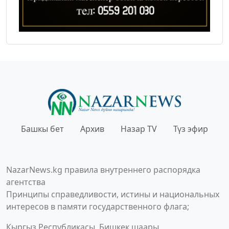
Башкы бет
Архив
Назар TV
Түз эфир
NazarNews.kg правила внутреннего распорядка
агентства
Принципы справедливости, истины и национальных
интересов в памяти государственного флага;
Кыргыз Республикасы, Бишкек шаары,