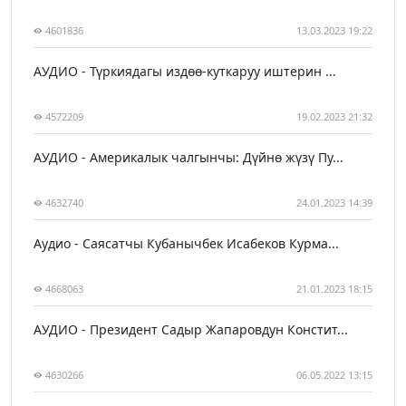
4601836
13.03.2023 19:22
АУДИО - Түркиядагы издөө-куткаруу иштерин ...
4572209
19.02.2023 21:32
АУДИО - Америкалык чалгынчы: Дүйнө жүзү Пу...
4632740
24.01.2023 14:39
Аудио - Саясатчы Кубанычбек Исабеков Курма...
4668063
21.01.2023 18:15
АУДИО - Президент Садыр Жапаровдун Констит...
4630266
06.05.2022 13:15