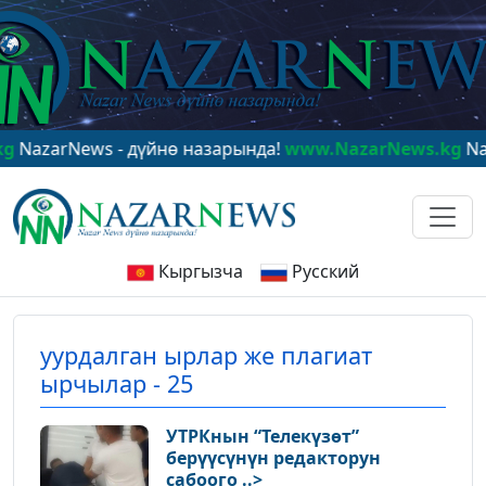
arNews - дүйнө назарында!
www.NazarNews.kg
NazarNe
Кыргызча
Русский
уурдалган ырлар же плагиат
ырчылар - 25
УТРКнын “Телекүзөт”
берүүсүнүн редакторун
сабоого ..>