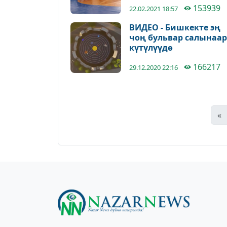
153939
17медалдын ээси
22.02.2021 18:57
болушту
ВИДЕО - Бишкекте эң
чоң бульвар салынаа
күтүлүүдө
166217
29.12.2020 22:16
«