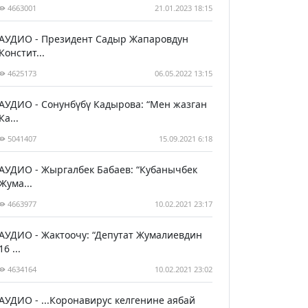
4663001
21.01.2023 18:15
АУДИО - Президент Садыр Жапаровдун
Констит...
4625173
06.05.2022 13:15
АУДИО - Сонунбүбү Кадырова: “Мен жазган
Ка...
5041407
15.09.2021 6:18
АУДИО - Жыргалбек Бабаев: “Кубанычбек
Жума...
4663977
10.02.2021 23:17
АУДИО - Жактоочу: “Депутат Жумалиевдин
16 ...
4634164
10.02.2021 23:02
АУДИО - ...Коронавирус келгенине аябай