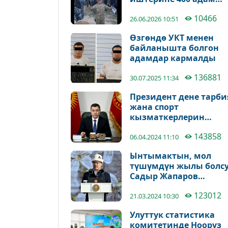
тартылды
10466
26.06.2026 10:51
Өзгөндө УКТ менен
байланышта болгон
адамдар кармалды
136881
30.07.2025 11:34
Президент дене тарби
жана спорт
кызматкерлерин
кесиптик майрамы
143858
менен куттуктады
06.04.2024 11:10
Ынтымактын, мол
түшүмдүн жылы болсу
Садыр Жапаров
кыргызстандыктарды
123012
куттуктады
21.03.2024 10:30
Улуттук статистика
комитетинде Нооруз