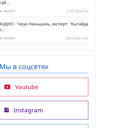
сүй...
4689349
31.03.2020 4:20
АУДИО - Чжун Наньшань, эксперт: “Кытайда
к...
4593920
28.03.2020 4:05
Мы в соцсетях
Youtube
Instagram