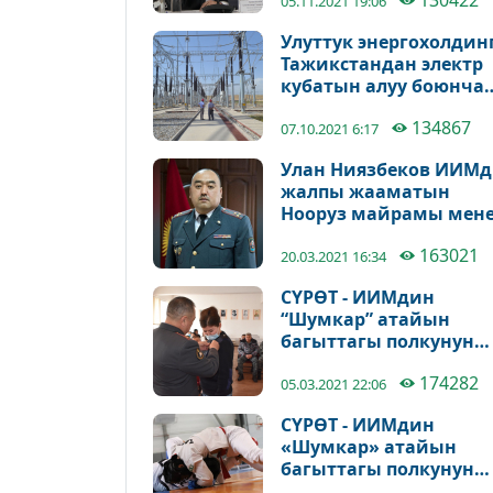
130422
менен куттуктады
05.11.2021 19:06
Улуттук энергохолдин
Тажикстандан электр
кубатын алуу боюнча
кырдаалды түшүндүр
134867
07.10.2021 6:17
Улан Ниязбеков ИИМ
жалпы жааматын
Нооруз майрамы мен
куттуктады
163021
20.03.2021 16:34
СҮРӨТ - ИИМдин
“Шумкар” атайын
багыттагы полкунун
өздүк курамы
174282
айымдарын
05.03.2021 22:06
куттукташты
СҮРӨТ - ИИМдин
«Шумкар» атайын
багыттагы полкунун
кызматкерлери