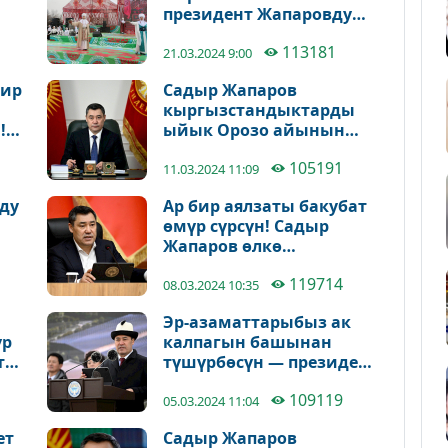
президент Жапаровду
Нооруз майрамы менен
113181
куттуктады
21.03.2024 9:00
бир
Садыр Жапаров
кыргызстандыктарды
!
ыйык Орозо айынын
су
башталышы менен
105191
куттуктады
11.03.2024 11:09
ду
Ар бир аялзаты бакубат
өмүр сүрсүн! Садыр
Жапаров өлкө
айымдарын куттуктады
119714
08.03.2024 10:35
Эр-азаматтарыбыз ак
үр
калпагын башынан
т
түшүрбөсүн — президент
кыргызстандыктарды
109119
куттуктады
05.03.2024 11:04
ет
Садыр Жапаров