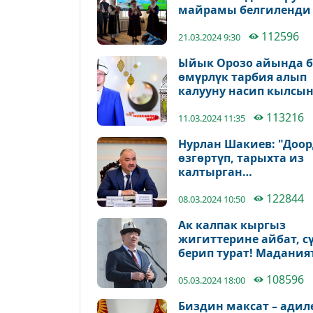
майрамы белгиленди
112596
21.03.2024 9:30
Ыйык Орозо айында 
өмүрлүк тарбия алып
калууну насип кылсын
Муфтийдин куттуктоо
113216
11.03.2024 11:35
Нурлан Шакиев: "Доор
өзгөртүп, тарыхта из
калтырган
айымдарыбыз арбый
122844
берсин"
08.03.2024 10:50
Ак калпак кыргыз
жигиттерине айбат, с
берип турат! Мадания
министринин
108596
куттуктоосу
05.03.2024 18:00
Биздин максат – адил