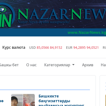
www.NazarNews.kg
NazarNews - 
Курс валюта
USD
85,0566
84,9152
EUR
94,2895
94,0521
R
Башкы бет
О нас
Категориялар
Архив
На
Бишкекте
өө
баңгизаттарды
мыйзамсыз жүгүртүүгө