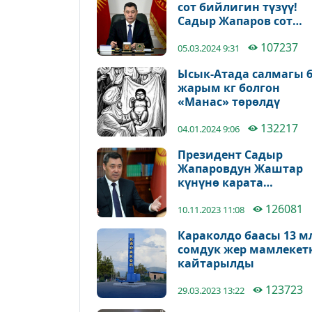
сот бийлигин түзүү!
Садыр Жапаров сот
тутумунун
107237
кызматкерлерин
05.03.2024 9:31
куттуктады
Ысык-Атада салмагы 
жарым кг болгон
«Манас» төрөлдү
132217
04.01.2024 9:06
Президент Садыр
Жапаровдун Жаштар
күнүнө карата
куттуктоосу
126081
10.11.2023 11:08
Караколдо баасы 13 м
сомдук жер мамлекет
кайтарылды
123723
29.03.2023 13:22