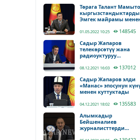
Төрага Талант Мамыт
кыргызстандыктарды
Эмгек майрамы мене
куттуктады
148545
01.05.2022 10:25
Садыр Жапаров
телекөрсөтүү жана
радиоуктуруу
кызматкерлерин
137012
куттуктады
08.12.2021 16:03
Садыр Жапаров элди
«Манас» эпосунун күн
менен куттуктады
135583
04.12.2021 18:02
Алымкадыр
Бейшеналиев
журналисттерди
кесиптик майрамы