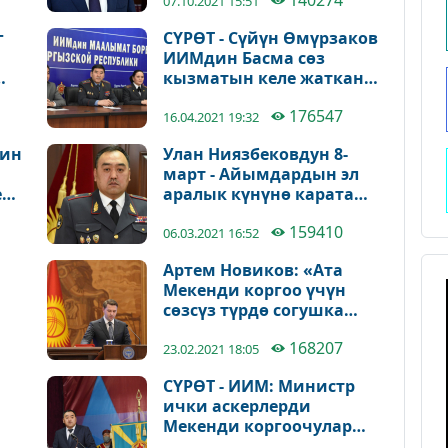
140274
07.10.2021 15:51
г
СҮРӨТ - Сүйүн Өмүрзаков
ИИМдин Басма сөз
кызматын келе жаткан
дү
кесиптик майрамы
176547
менен куттуктады
16.04.2021 19:32
дин
Улан Ниязбековдун 8-
март - Айымдардын эл
ен
аралык күнүнө карата
куттуктоосу
159410
06.03.2021 16:52
Артем Новиков: «Ата
Мекенди коргоо үчүн
сөзсүз түрдө согушка
барып курал кармоо
168207
зарыл эмес»
23.02.2021 18:05
СҮРӨТ - ИИМ: Министр
ички аскерлерди
Мекенди коргоочулар
күнү менен куттуктады