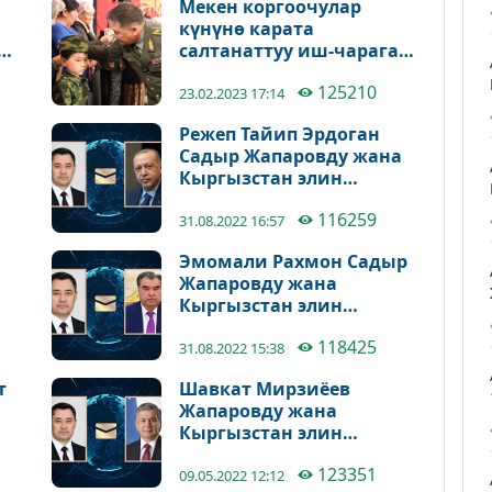
Мекен коргоочулар
күнүнө карата
салтанаттуу иш-чарага
УКМК башчысы
125210
Камчыбек Ташиев
23.02.2023 17:14
катышты
Режеп Тайип Эрдоган
Садыр Жапаровду жана
Кыргызстан элин
өлкөнүн Көз
116259
карандысыздыгынын
31.08.2022 16:57
күнү менен куттуктады
Эмомали Рахмон Садыр
Жапаровду жана
Кыргызстан элин
өлкөнүн Көз
118425
ен
карандысыздыгынын
31.08.2022 15:38
күнү менен куттуктады
т
Шавкат Мирзиёев
Жапаровду жана
Кыргызстан элин
ады
Жеңиштин 77 жылдыгы
123351
менен куттуктады
09.05.2022 12:12