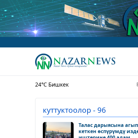
24°C
Бишкек
куттуктоолор - 96
Талас дарыясына агып
кеткен өспүрүмдү изд
иштерине 400 адам