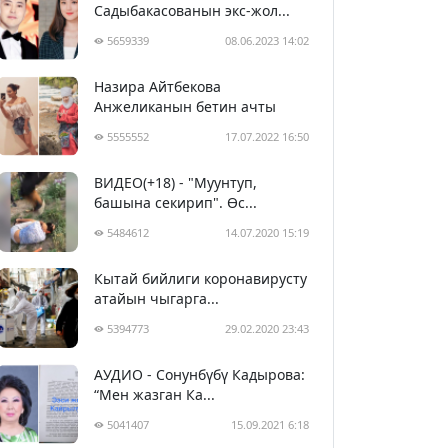
Садыбакасованын экс-жол...
5659339
08.06.2023 14:02
Назира Айтбекова
Анжеликанын бетин ачты
5555552
17.07.2022 16:50
ВИДЕО(+18) - "Муунтуп,
башына секирип". Өс...
5484612
14.07.2020 15:19
Кытай бийлиги коронавирусту
атайын чыгарга...
5394773
29.02.2020 23:43
АУДИО - Сонунбүбү Кадырова:
“Мен жазган Ка...
5041407
15.09.2021 6:18