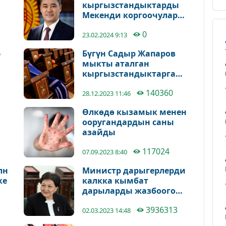
кыргызстандыктарды
Мекенди коргоочулар
күнү менен куттуктады
0
23.02.2024 9:13
6
Бүгүн Садыр Жапаров
мыкты аталган
кыргызстандыктарга
мамлекеттик
140360
сыйлыктарды тапшырат
28.12.2023 11:46
Өлкөдө кызамык менен
ооругандардын саны
азайды
117024
07.09.2023 8:40
лн
Министр дарыгерлерди
ке
калкка кымбат
дарыларды жазбоого
чакырды
3936313
02.03.2023 14:48