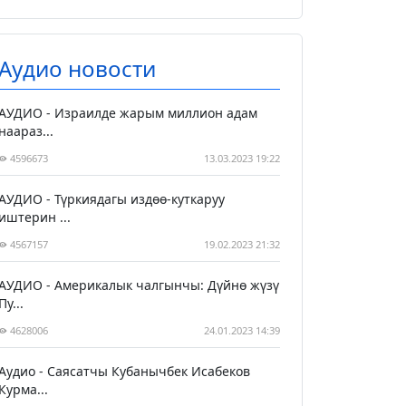
Аудио новости
АУДИО - Израилде жарым миллион адам
наараз...
4596673
13.03.2023 19:22
АУДИО - Түркиядагы издөө-куткаруу
иштерин ...
4567157
19.02.2023 21:32
АУДИО - Америкалык чалгынчы: Дүйнө жүзү
Пу...
4628006
24.01.2023 14:39
Аудио - Саясатчы Кубанычбек Исабеков
Курма...