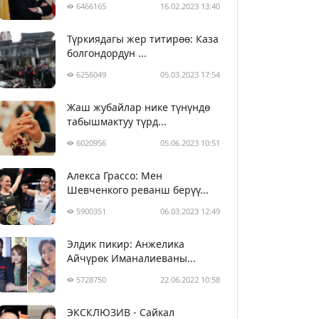
6466165
16.02.2023 13:40
Түркиядагы жер титирөө: Каза
болгондордун ...
6256049
05.03.2023 17:54
Жаш жубайлар нике түнүндө
табышмактуу түрд...
6020956
05.06.2023 10:51
Алекса Грассо: Мен
Шевченкого реванш берүү...
5900351
06.03.2023 12:49
Элдик пикир: Анжелика
Айчүрөк Иманалиеваны...
5728750
22.06.2022 10:58
ЭКСКЛЮЗИВ - Сайкал