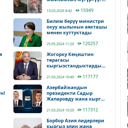
шектелген жаран
15949
кармалды
13.03.2026 8:42
Билим берүү министри
окуу жылынын аякташы
менен куттуктады
120257
25.05.2024 11:20
я
Жогорку Кеңештин
төрагасы
кыргызстандыктарды
Нооруз майрамы менен
117177
куттуктады
21.03.2024 10:40
Азербайжандын
н!
президенти Садыр
Жапаровду жана кыргыз
элин Нооруз майрамы
117312
менен куттуктады
21.03.2024 10:20
Борбор Азия лидерлери
кыргыз элин жана