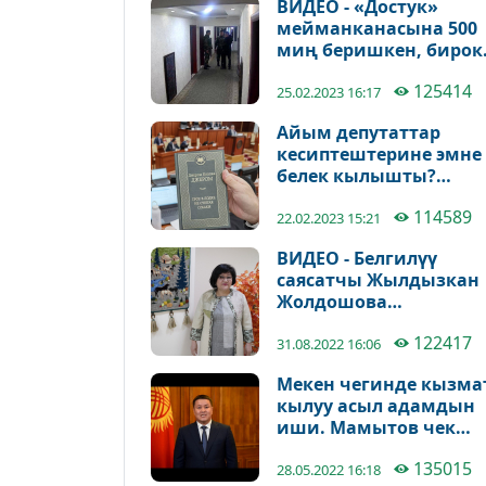
ВИДЕО - «Достук»
мейманканасына 500
миң беришкен, бирок
аларды күч менен кууп
125414
жатат, - адвокат
25.02.2023 16:17
Айым депутаттар
кесиптештерине эмне
белек кылышты?
Сүрөттөр
114589
22.02.2023 15:21
ВИДЕО - Белгилүү
саясатчы Жылдызкан
Жолдошова
кыргызстандыктарды
122417
бүгүнкү майрамы мен
31.08.2022 16:06
куттуктады
Мекен чегинде кызма
кылуу асыл адамдын
иши. Мамытов чек
арачыларды куттукт
135015
28.05.2022 16:18