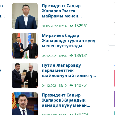
ов
Президент Садыр
Жапаров Эмгек
н
майрамы менен
куттуктады
152961
01.05.2022 10:14
Мирзиёев Садыр
Жапаровду туулган күнү
менен куттуктады
135131
06.12.2021 18:54
Путин Жапаровду
ү
парламенттик
шайлоонун ийгиликтүү
өтүшү менен куттуктады
140761
04.12.2021 15:10
Президент Садыр
Жапаров Жарандык
авиация күнү менен
куттуктады