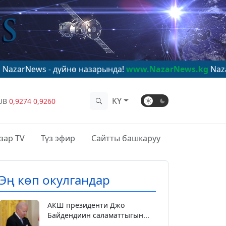
дүйнө назарында!
www.NazarNews.kg
NazarNews - в цен
KY
UB
0,9274
0,9260
зар TV
Түз эфир
Сайтты башкаруу
Эң көп окулгандар
АКШ президенти Джо
Байдендиин саламаттыгын...