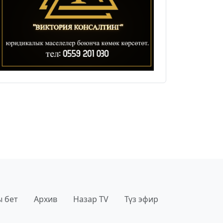
 бет
Архив
Назар TV
Түз эфир