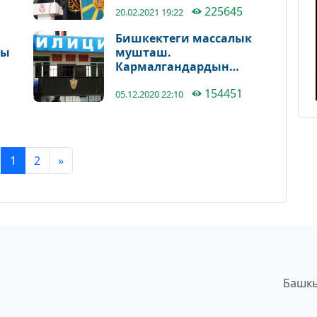
225645
20.02.2021 19:22
Бишкектеги массалык
ры
мушташ.
Кармалгандардын
бардыгы бошотулду
154451
05.12.2020 22:10
1
2
»
Башкы