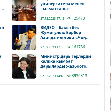
университети менен
га
кызматташат
125473
27.12.2023 17:42
ан
ВИДЕО – Бакытбек
Жумагулов: Борбор
Азияда илгерки «Чоң
оюндун» жаңы версиясы
161786
башталды
27.09.2023 17:55
а
Министр дарыгерлерди
калкка кымбат
дарыларды жазбоого
чакырды
3936313
02.03.2023 14:48