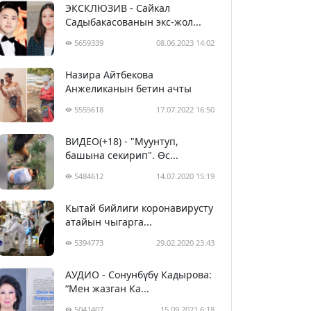
ЭКСКЛЮЗИВ - Сайкал
Садыбакасованын экс-жол...
5659339
08.06.2023 14:02
Назира Айтбекова
Анжеликанын бетин ачты
5555618
17.07.2022 16:50
ВИДЕО(+18) - "Муунтуп,
башына секирип". Өс...
5484612
14.07.2020 15:19
Кытай бийлиги коронавирусту
атайын чыгарга...
5394773
29.02.2020 23:43
АУДИО - Сонунбүбү Кадырова:
“Мен жазган Ка...
5041407
15.09.2021 6:18