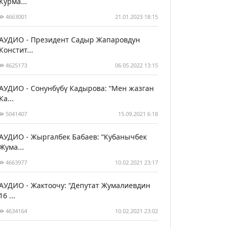
Курма...
4663001
21.01.2023 18:15
АУДИО - Президент Садыр Жапаровдун
Констит...
4625173
06.05.2022 13:15
АУДИО - Сонунбүбү Кадырова: “Мен жазган
Ка...
5041407
15.09.2021 6:18
АУДИО - Жыргалбек Бабаев: “Кубанычбек
Жума...
4663977
10.02.2021 23:17
АУДИО - Жактоочу: “Депутат Жумалиевдин
16 ...
4634164
10.02.2021 23:02