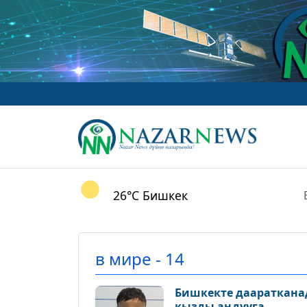
26°C
Бишкек
в мире - 14
Бишкекте даараткана
кызды аңдууга