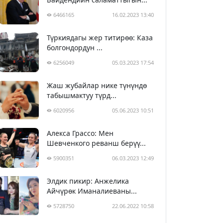
6466165
16.02.2023 13:40
Түркиядагы жер титирөө: Каза
болгондордун ...
6256049
05.03.2023 17:54
Жаш жубайлар нике түнүндө
табышмактуу түрд...
6020956
05.06.2023 10:51
Алекса Грассо: Мен
Шевченкого реванш берүү...
5900351
06.03.2023 12:49
Элдик пикир: Анжелика
Айчүрөк Иманалиеваны...
5728750
22.06.2022 10:58