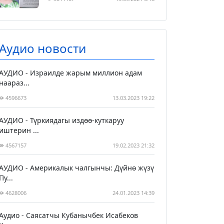
Аудио новости
АУДИО - Израилде жарым миллион адам
наараз...
4596673
13.03.2023 19:22
АУДИО - Түркиядагы издөө-куткаруу
иштерин ...
4567157
19.02.2023 21:32
АУДИО - Америкалык чалгынчы: Дүйнө жүзү
Пу...
4628006
24.01.2023 14:39
Аудио - Саясатчы Кубанычбек Исабеков