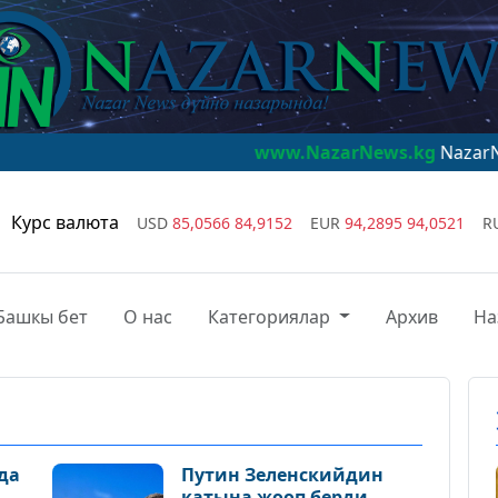
www.NazarNews.kg
NazarNews - дүйнө
Курс валюта
USD
85,0566
84,9152
EUR
94,2895
94,0521
R
Башкы бет
О нас
Категориялар
Архив
На
да
Путин Зеленскийдин
катына жооп берди