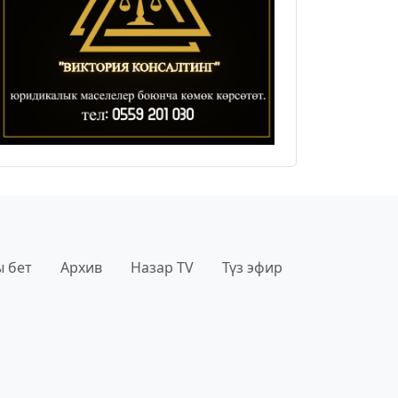
 бет
Архив
Назар TV
Түз эфир