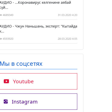
АУДИО - ...Коронавирус келгенине аябай
сүй...
4689349
31.03.2020 4:20
АУДИО - Чжун Наньшань, эксперт: “Кытайда
к...
4593920
28.03.2020 4:05
Мы в соцсетях
Youtube
Instagram