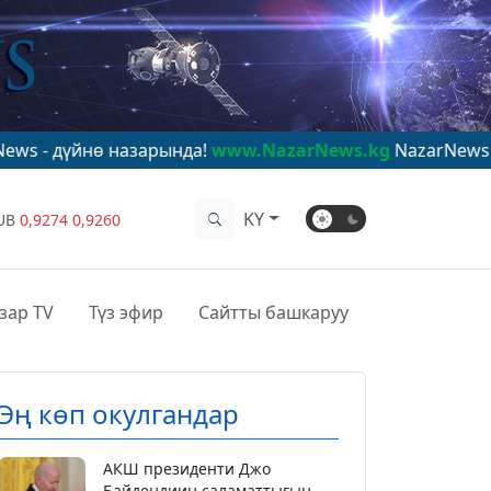
 назарында!
www.NazarNews.kg
NazarNews - в центре 
KY
UB
0,9274
0,9260
зар TV
Түз эфир
Сайтты башкаруу
Эң көп окулгандар
АКШ президенти Джо
Байдендиин саламаттыгын...