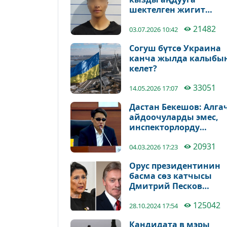
шектелген жигит
кармалды
21482
03.07.2026 10:42
Согуш бүтсө Украина
канча жылда калыбы
келет?
33051
14.05.2026 17:07
Дастан Бекешов: Алга
айдоочуларды эмес,
инспекторлорду
текшерүү керек
20931
04.03.2026 17:23
Орус президентинин
басма сөз катчысы
Дмитрий Песков
"айыптоолор таптакы
125042
негизсиз" деген
28.10.2024 17:54
пикирин билдирди
Кандидата в мэры