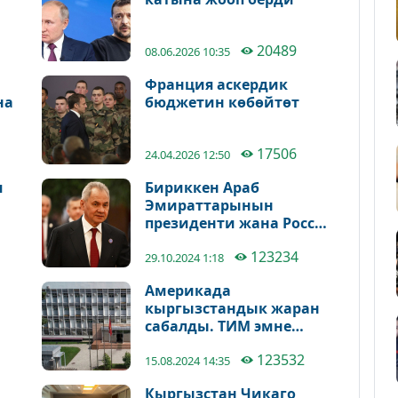
20489
08.06.2026 10:35
Франция аскердик
на
бюджетин көбөйтөт
17506
24.04.2026 12:50
ч
Бириккен Араб
Эмираттарынын
президенти жана Россия
Федерациясынын
123234
Коопсуздук кеңешинин
29.10.2024 1:18
төрагасы Сергей Шойгу
Америкада
жолукту
кыргызстандык жаран
сабалды. ТИМ эмне
р
дейт?
123532
15.08.2024 14:35
Кыргызстан Чикаго