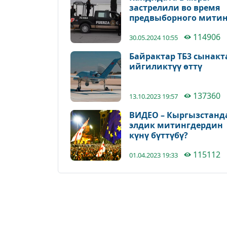
застрелили во время
предвыборного митин
в Мексике
114906
30.05.2024 10:55
Байрактар ТБ3 сынакт
ийгиликтүү өттү
137360
13.10.2023 19:57
ВИДЕО – Кыргызстанд
элдик митингдердин
күнү бүттүбү?
115112
01.04.2023 19:33