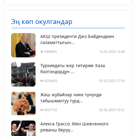
Эң көп окулгандар
АКШ президенти Джо Байдендиин
саламаттыгын...
6466681
16.02.2023 13:40
Түркиядагы жер титирөө: Каза
болгондордун ...
6256693
05.03.2023 17:54
Жаш жубайлар нике түнүндө
табышмактуу түрд...
6021732
05.06.2023 10:51
Алекса Грассо: Мен Шевченкого
реванш берүү...