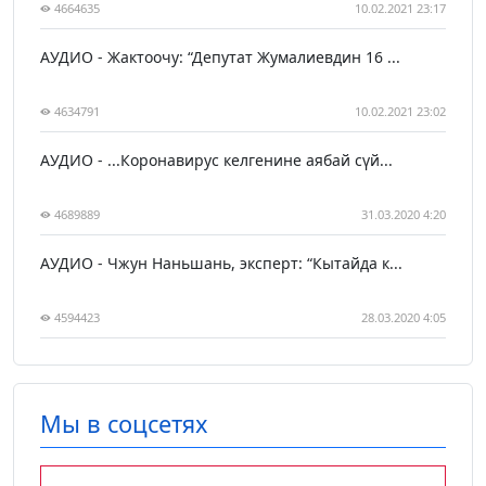
4664635
10.02.2021 23:17
АУДИО - Жактоочу: “Депутат Жумалиевдин 16 ...
4634791
10.02.2021 23:02
АУДИО - ...Коронавирус келгенине аябай сүй...
4689889
31.03.2020 4:20
АУДИО - Чжун Наньшань, эксперт: “Кытайда к...
4594423
28.03.2020 4:05
Мы в соцсетях