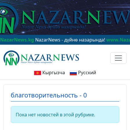
arNews.kg
NazarNews - дүйнө назарында!
www.NazarN
Кыргызча
Русский
благотворительность - 0
Пока нет новостей в этой рубрике.