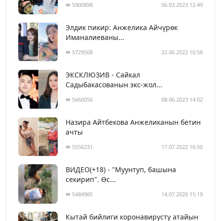
5900898
06.03.2023 12:49
Элдик пикир: Анжелика Айчүрөк
Иманалиеваны...
5729508
22.06.2022 10:58
ЭКСКЛЮЗИВ - Сайкал
Садыбакасованын экс-жол...
5660056
08.06.2023 14:02
Назира Айтбекова Анжеликанын бетин
ачты
5556231
17.07.2022 16:50
ВИДЕО(+18) - "Муунтуп, башына
секирип". Өс...
5484985
14.07.2020 15:19
Кытай бийлиги коронавирусту атайын