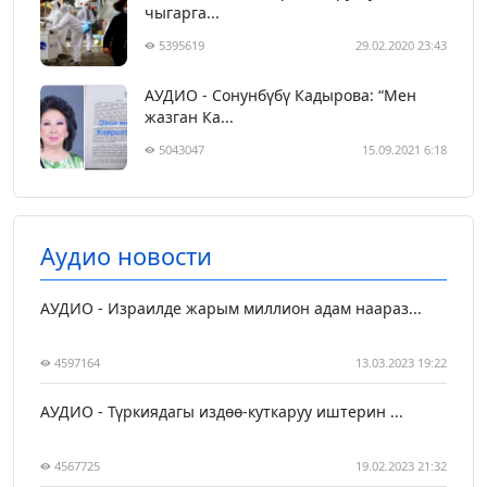
чыгарга...
5395619
29.02.2020 23:43
АУДИО - Сонунбүбү Кадырова: “Мен
жазган Ка...
5043047
15.09.2021 6:18
Аудио новости
АУДИО - Израилде жарым миллион адам наараз...
4597164
13.03.2023 19:22
АУДИО - Түркиядагы издөө-куткаруу иштерин ...
4567725
19.02.2023 21:32