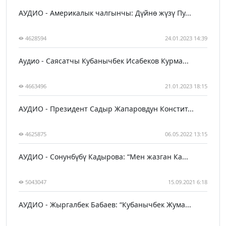
АУДИО - Америкалык чалгынчы: Дүйнө жүзү Пу...
4628594
24.01.2023 14:39
Аудио - Саясатчы Кубанычбек Исабеков Курма...
4663496
21.01.2023 18:15
АУДИО - Президент Садыр Жапаровдун Констит...
4625875
06.05.2022 13:15
АУДИО - Сонунбүбү Кадырова: “Мен жазган Ка...
5043047
15.09.2021 6:18
АУДИО - Жыргалбек Бабаев: “Кубанычбек Жума...