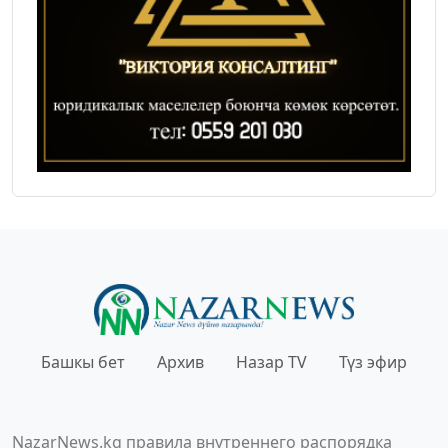
Башкы бет
Архив
Назар TV
Түз эфир
NazarNews.kg правила внутреннего распорядка