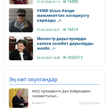
16980
31.07.2026 21:12
УКМК Ысык-Көлдө
мамлекеттик нотариусту
кармады ..>
16614
07.04.2026 16:31
Министр дарыгерлерди
калкка кымбат дарыларды
жазбо ..>
3936313
02.03.2023 14:48
Эң көп окулгандар
АКШ президенти Джо Байдендиин
саламаттыгын...
6466277
16.02.2023 13:40