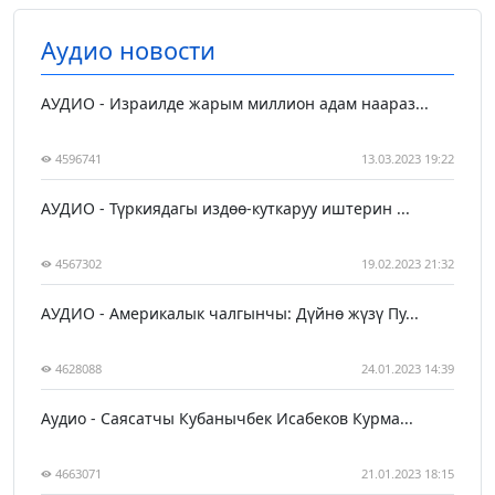
Аудио новости
АУДИО - Израилде жарым миллион адам наараз...
4596741
13.03.2023 19:22
АУДИО - Түркиядагы издөө-куткаруу иштерин ...
4567302
19.02.2023 21:32
АУДИО - Америкалык чалгынчы: Дүйнө жүзү Пу...
4628088
24.01.2023 14:39
Аудио - Саясатчы Кубанычбек Исабеков Курма...
4663071
21.01.2023 18:15