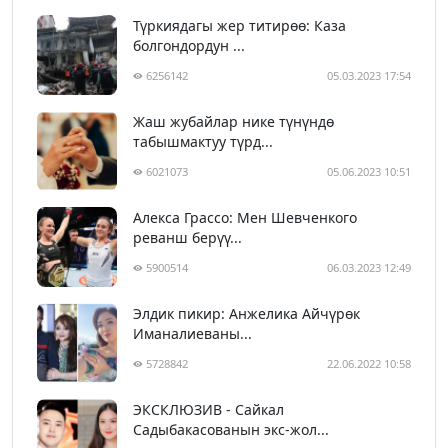
Түркиядагы жер титирөө: Каза
болгондордун ...
6256142
05.03.2023 17:54
Жаш жубайлар нике түнүндө
табышмактуу түрд...
6021073
05.06.2023 10:51
Алекса Грассо: Мен Шевченкого
реванш берүү...
5900514
06.03.2023 12:49
Элдик пикир: Анжелика Айчүрөк
Иманалиеваны...
5728842
22.06.2022 10:58
ЭКСКЛЮЗИВ - Сайкал
Садыбакасованын экс-жол...