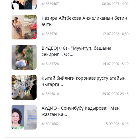
5659467
08.06.2023 14:02
Назира Айтбекова Анжеликанын бетин
ачты
5555761
17.07.2022 16:50
ВИДЕО(+18) - "Муунтуп, башына
секирип". Өс...
5484726
14.07.2020 15:19
Кытай бийлиги коронавирусту атайын
чыгарга...
5395010
29.02.2020 23:43
АУДИО - Сонунбүбү Кадырова: “Мен
жазган Ка...
5041602
15.09.2021 6:18