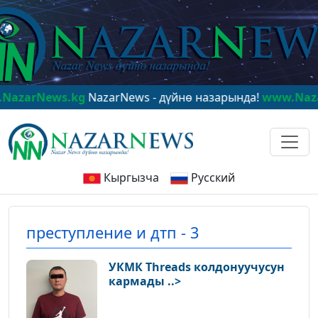
arNews.kg
NazarNews - дүйнө назарында!
www.NazarN
Кыргызча
Русский
преступление и дтп - 3
УКМК Threads колдонуучусун
кармады ..>