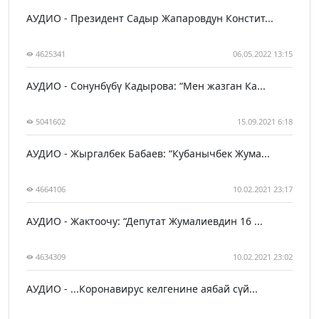
АУДИО - Президент Садыр Жапаровдун Констит...
4625341
06.05.2022 13:15
АУДИО - Сонунбүбү Кадырова: “Мен жазган Ка...
5041602
15.09.2021 6:18
АУДИО - Жыргалбек Бабаев: “Кубанычбек Жума...
4664106
10.02.2021 23:17
АУДИО - Жактоочу: “Депутат Жумалиевдин 16 ...
4634309
10.02.2021 23:02
АУДИО - ...Коронавирус келгенине аябай сүй...