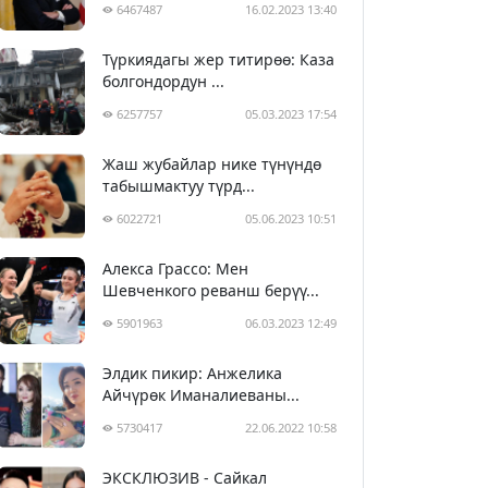
6467487
16.02.2023 13:40
Түркиядагы жер титирөө: Каза
болгондордун ...
6257757
05.03.2023 17:54
Жаш жубайлар нике түнүндө
табышмактуу түрд...
6022721
05.06.2023 10:51
Алекса Грассо: Мен
Шевченкого реванш берүү...
5901963
06.03.2023 12:49
Элдик пикир: Анжелика
Айчүрөк Иманалиеваны...
5730417
22.06.2022 10:58
ЭКСКЛЮЗИВ - Сайкал