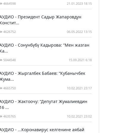
4664598
21.01.2023 18:15
АУДИО - Президент Садыр Жапаровдун
Констит...
4626752
06.05.2022 13:15
АУДИО - Сонунбүбү Кадырова: “Мен жазган
Ка...
5044548
15.09.2021 6:18
АУДИО - Жыргалбек Бабаев: “Кубанычбек
Жума...
4665750
10.02.2021 23:17
АУДИО - Жактоочу: “Депутат Жумалиевдин
16 ...
4635765
10.02.2021 23:02
АУДИО - ...Коронавирус келгенине аябай