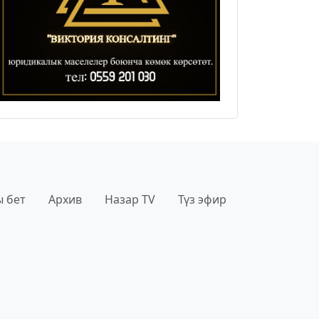
 бет
Архив
Назар TV
Түз эфир