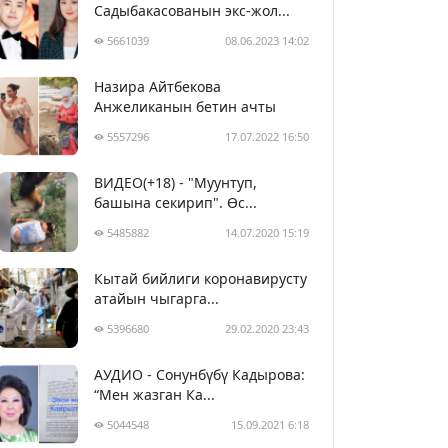
Садыбакасованын экс-жол...
5661039
08.06.2023 14:02
Назира Айтбекова
Анжеликанын бетин ачты
5557296
17.07.2022 16:50
ВИДЕО(+18) - "Муунтуп,
башына секирип". Өс...
5485882
14.07.2020 15:19
Кытай бийлиги коронавирусту
атайын чыгарга...
5396680
29.02.2020 23:43
АУДИО - Сонунбүбү Кадырова:
“Мен жазган Ка...
5044548
15.09.2021 6:18