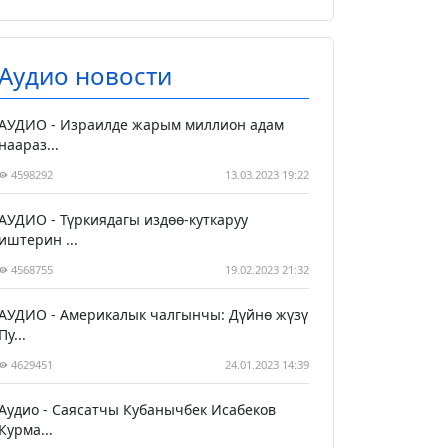
Аудио новости
АУДИО - Израилде жарым миллион адам
наараз...
4598292
13.03.2023 19:22
АУДИО - Түркиядагы издөө-куткаруу
иштерин ...
4568755
19.02.2023 21:32
АУДИО - Америкалык чалгынчы: Дүйнө жүзү
Пу...
4629451
24.01.2023 14:39
Аудио - Саясатчы Кубанычбек Исабеков
Курма...