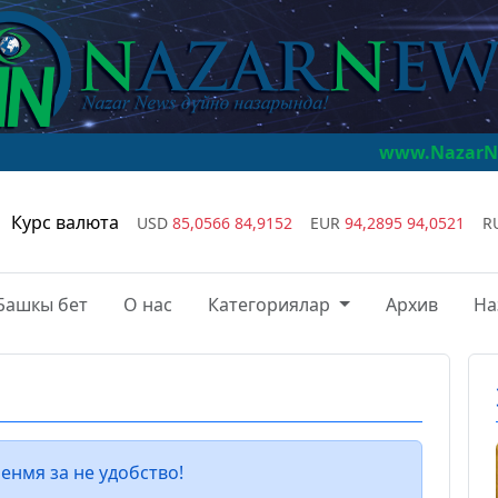
www.NazarNews.kg
Naz
Курс валюта
USD
85,0566
84,9152
EUR
94,2895
94,0521
R
Башкы бет
О нас
Категориялар
Архив
На
енмя за не удобство!