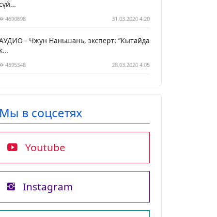
сүй...
4690898
31.03.2020 4:20
АУДИО - Чжун Наньшань, эксперт: “Кытайда
к...
4595348
28.03.2020 4:05
Мы в соцсетях
Youtube
Instagram