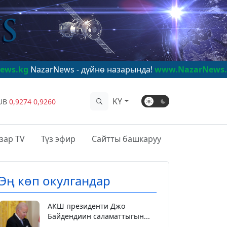
arNews - дүйнө назарында!
www.NazarNews.kg
NazarNe
KY
UB
0,9274
0,9260
зар TV
Түз эфир
Сайтты башкаруу
Эң көп окулгандар
АКШ президенти Джо
Байдендиин саламаттыгын...