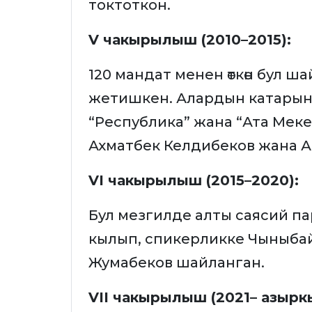
токтоткон.
V чакырылыш (2010–2015):
120 мандат менен өткөн бул 
жетишкен. Алардын катарынд
“Республика” жана “Ата Меке
Ахматбек Келдибеков жана 
VI чакырылыш (2015–2020):
Бул мезгилде алты саясий па
кылып, спикерликке Чыныбай
Жумабеков шайланган.
VII чакырылыш (2021– азырк