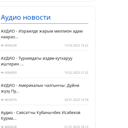
Аудио новости
АУДИО - Израилде жарым миллион адам
наараз...
4594239
13.03.2023 19:22
АУДИО - Түркиядагы издөө-куткаруу
иштерин ...
4564950
19.02.2023 21:32
АУДИО - Америкалык чалгынчы: Дүйнө
жүзү Пу...
4625674
24.01.2023 14:39
Аудио - Саясатчы Кубанычбек Исабеков
Курма...
4660636
21.01.2023 18:15