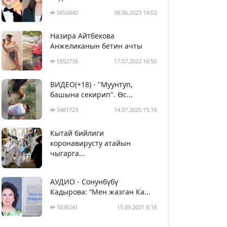
5656840
08.06.2023 14:02
Назира Айтбекова
Анжеликанын бетин ачты
5552738
17.07.2022 16:50
ВИДЕО(+18) - "Муунтуп,
башына секирип". Өс...
5481723
14.07.2020 15:19
Кытай бийлиги
5392648
29.02.2020 23:43
коронавирусту атайын
чыгарга...
АУДИО - Сонунбүбү
Кадырова: “Мен жазган Ка...
5036241
15.09.2021 6:18