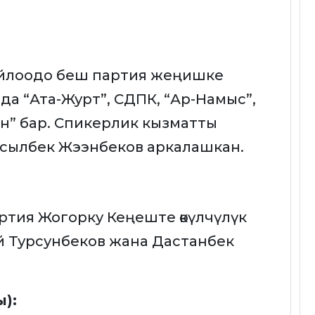
шайлоодо беш партия жеңишке
а “Ата-Журт”, СДПК, “Ар-Намыс”,
н” бар. Спикерлик кызматты
Асылбек Жээнбеков аркалашкан.
ртия Жогорку Кеңеште өкүлчүлүк
 Турсунбеков жана Дастанбек
ы):