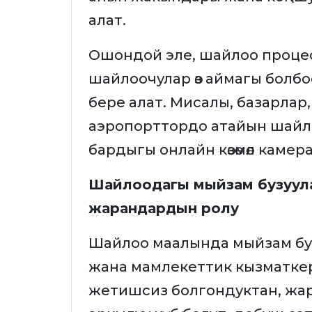
алат.
Ошондой эле, шайлоо проце
шайлоочулар өз аймагы болбо
бере алат. Мисалы, базарлар
аэропорттордо атайын шайло
бардыгы онлайн көзөмөл каме
Шайлоодагы мыйзам бузуул
жарандардын ролу
Шайлоо маалында мыйзам бу
жана мамлекеттик кызматкерл
жетишсиз болгондуктан, жар