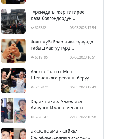
Түркиядагы жер титирөө:
Каза болгондордун ...
6253821
05.03.2023 17:54
Жаш жубайлар нике түнүндө
табышмактуу түрд...
6018195
05.06.2023 10:51
Алекса Грассо: Мен
Шевченкого реванш берүү...
5897872
06.03.2023 12:49
Элдик пикир: Анжелика
Айчүрөк Иманалиеваны...
5726147
22.06.2022 10:58
ЭКСКЛЮЗИВ - Сайкал
Садыбакасованын экс-жол...