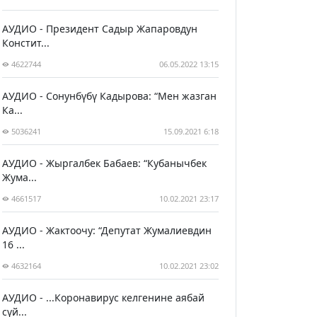
АУДИО - Президент Садыр Жапаровдун
Констит...
4622744
06.05.2022 13:15
АУДИО - Сонунбүбү Кадырова: “Мен жазган
Ка...
5036241
15.09.2021 6:18
АУДИО - Жыргалбек Бабаев: “Кубанычбек
Жума...
4661517
10.02.2021 23:17
АУДИО - Жактоочу: “Депутат Жумалиевдин
16 ...
4632164
10.02.2021 23:02
АУДИО - ...Коронавирус келгенине аябай
сүй...