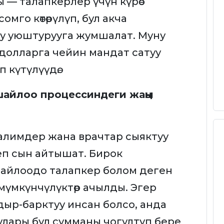
— талапкерлер үчүн күрөө
мго көтөрүлүп, бул акча
у уюштурууга жумшалат. Муну
долларга чейин мандат сатуу
п күтүлүүдө.
шайлоо процессиндеги жаңы
мугалимдер жана врачтар сыяктуу
еп сын айтышат. Бирок
айлоодо талапкер болом деген
мүмкүнчүлүктөр ачылды. Эгер
дыр-барктуу инсан болсо, анда
лары бул сумманы чогултуп бере