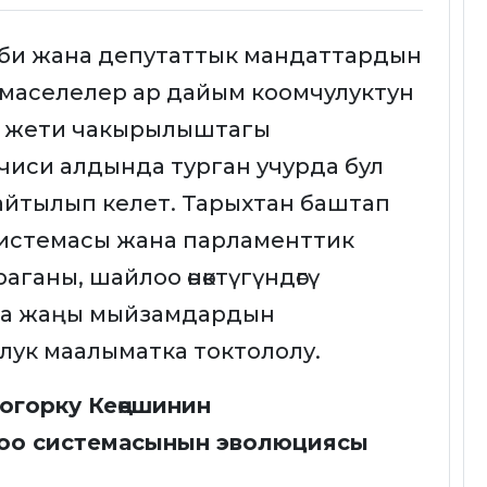
би жана депутаттык мандаттардын
 маселелер ар дайым коомчулуктун
ар жети чакырылыштагы
нчиси алдында турган учурда бул
айтылып келет. Тарыхтан баштап
 системасы жана парламенттик
ураганы, шайлоо өнөктүгүндөгү
ана жаңы мыйзамдардын
лук маалыматка токтололу.
огорку Кеңешинин
оо системасынын эволюциясы