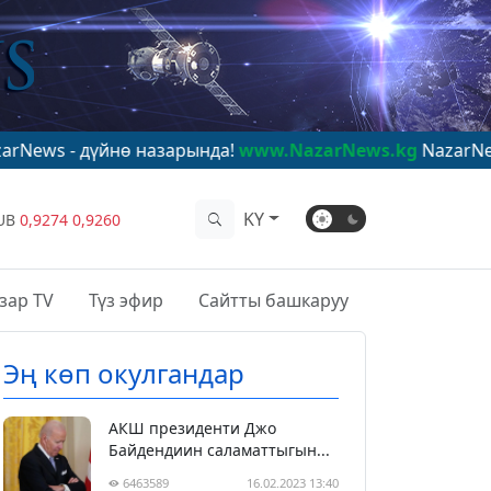
нө назарында!
www.NazarNews.kg
NazarNews - в центр
KY
UB
0,9274
0,9260
зар TV
Түз эфир
Сайтты башкаруу
Эң көп окулгандар
АКШ президенти Джо
Байдендиин саламаттыгын...
6463589
16.02.2023 13:40