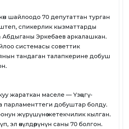
көн шайлоодо 70 депутаттан турган
штеп, спикерлик кызматтарды
 Абдыганы Эркебаев аркалашкан.
йлоо системасы советтик
иянын тандаган талапкерине добуш
он.
уу жараткан маселе — Үзөңгү-
а парламенттеги добуштар болду.
оонун жүрүшүнө жетекчилик кылган.
п, эл өкүлдөрүнүн саны 70 болгон.