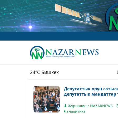
24°C
Бишкек
Депутаттык орун саты
депутаттык мандаттар 
Журналист: NAZARNEWS
аналитика