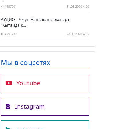
4687201
31.03.2020 4:20
АУДИО - Чжун Наньшань, эксперт:
“Кытайда к...
4591737
28.03.2020 4:05
Мы в соцсетях
Youtube
Instagram