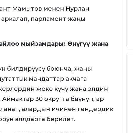
алант Мамытов менен Нурлан
 аркалап, парламент жаңы
шайлоо мыйзамдары: Өнүгүү жана
н билдирүүсү боюнча, жаңы
утаттык мандаттар акчага
керлердин жеке күчү жана элдин
Аймактар 30 округга бөлүнүп, ар
йланат, алардын ичинен гендердик
орун аялдарга берилет.