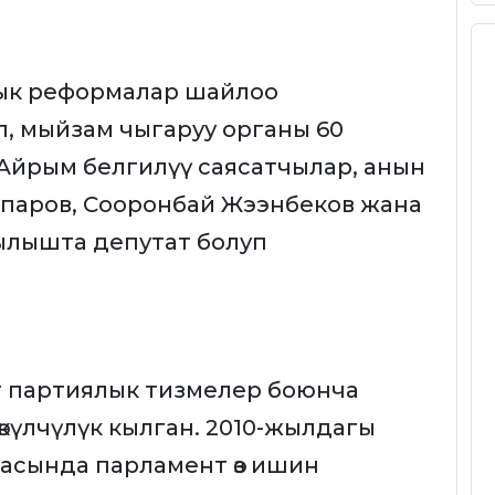
ык реформалар шайлоо
ип, мыйзам чыгаруу органы 60
 Айрым белгилүү саясатчылар, анын
паров, Сооронбай Жээнбеков жана
ылышта депутат болуп
т партиялык тизмелер боюнча
өкүлчүлүк кылган. 2010-жылдагы
асында парламент өз ишин