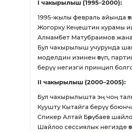
I чакырылыш (1995–2000):
1995-жылы февраль айында өт
Жогорку Кеңештин курамы и
Алмамбет Матубраимов жана
Бул чакырылыш учурунда ша
моделдин изинен өтүп, парт
берүү негизги принцип болг
II чакырылыш (2000–2005):
Бул чакырылышта эң чоң талк
Куушту Кытайга берүү боюнч
Спикер Алтай Бөрүбаев шайл
Шайлоо сессиялык негизде өтү