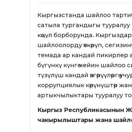
Кыргызстанда шайлоо тарти
сатыла тургандыгы тууралуу
көңүл борборунда. Кыргызд
шайлоолорду өткөрүп, сегизи
темада ар кандай пикирлер 
бүгүнкү күнгө чейин шайлоо
түзүлүш кандай өзгөрүүлөргө уч
коррупциялык көрүнүштөр ж
артыкчылыктары тууралуу то
Кыргыз Республикасынын Ж
чакырылыштары жана шайл