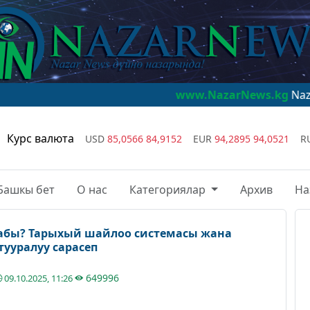
www.NazarNews.kg
NazarNews - дүй
Курс валюта
USD
85,0566
84,9152
EUR
94,2895
94,0521
R
Башкы бет
О нас
Категориялар
Архив
На
лабы? Тарыхый шайлоо системасы жана
тууралуу сарасеп
649996
09.10.2025, 11:26