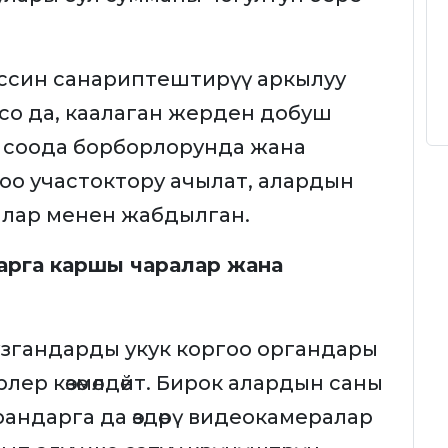
ссин санариптештирүү аркылуу
со да, каалаган жерден добуш
, соода борборлорунда жана
о участоктору ачылат, алардын
ралар менен жабдылган.
арга каршы чаралар жана
згандарды укук коргоо органдары
ер көзөмөлдөйт. Бирок алардын саны
андарга да өздөрү видеокамералар