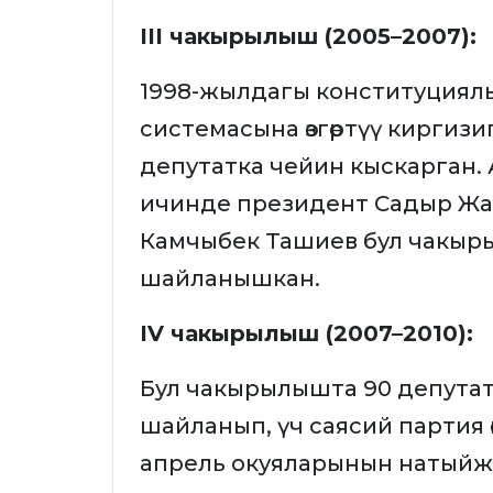
III чакырылыш (2005–2007):
1998-жылдагы конституциял
системасына өзгөртүү киргиз
депутатка чейин кыскарган.
ичинде президент Садыр Жа
Камчыбек Ташиев бул чакыр
шайланышкан.
IV чакырылыш (2007–2010):
Бул чакырылышта 90 депута
шайланып, үч саясий партия 
апрель окуяларынын натыйж