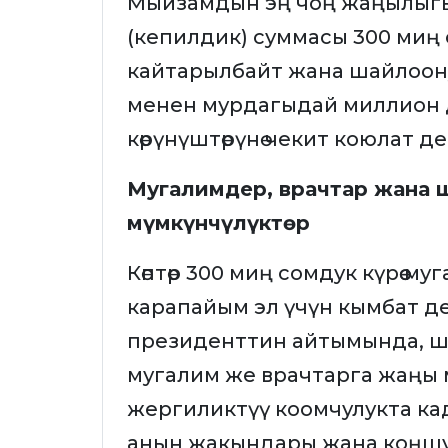
Мыйзамдын эң чоң жаңылыгы 
(кепилдик) суммасы 300 миң со
кайтарылбайт жана шайлоон
менен мурдагыдай миллион 
көрүнүштөрүнө чекит коюлат де
Мугалимдер, врачтар жана 
мүмкүнчүлүктөр
Көптөр 300 миң сомдук күрөө 
карапайым эл үчүн кымбат д
президенттин айтымында, ш
мугалим же врачтарга жаңы 
жергиликтүү коомчулукта ка
анын жакындары жана коңшу