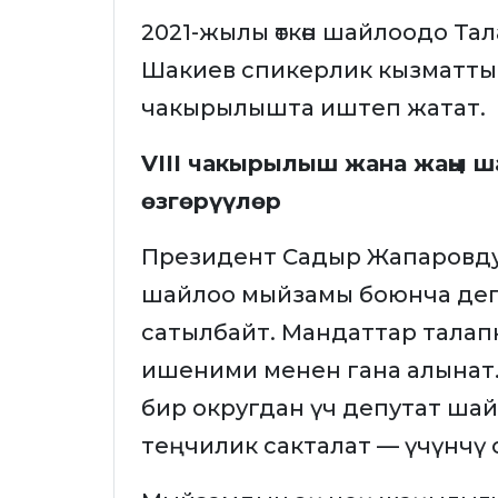
2021-жылы өткөн шайлоодо Т
Шакиев спикерлик кызматты
чакырылышта иштеп жатат.
VIII чакырылыш жана жаңы 
өзгөрүүлөр
Президент Садыр Жапаровду
шайлоо мыйзамы боюнча деп
сатылбайт. Мандаттар талап
ишеними менен гана алынат. 
бир округдан үч депутат ша
теңчилик сакталат — үчүнчү 