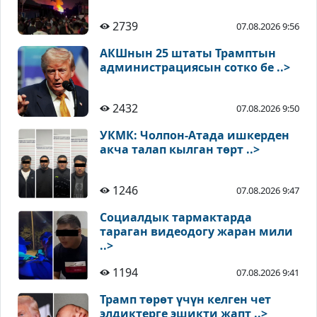
2739
07.08.2026 9:56
АКШнын 25 штаты Трамптын
администрациясын сотко бе ..>
2432
07.08.2026 9:50
УКМК: Чолпон-Атада ишкерден
акча талап кылган төрт ..>
1246
07.08.2026 9:47
Социалдык тармактарда
тараган видеодогу жаран мили
..>
1194
07.08.2026 9:41
Трамп төрөт үчүн келген чет
элдиктерге эшикти жапт ..>