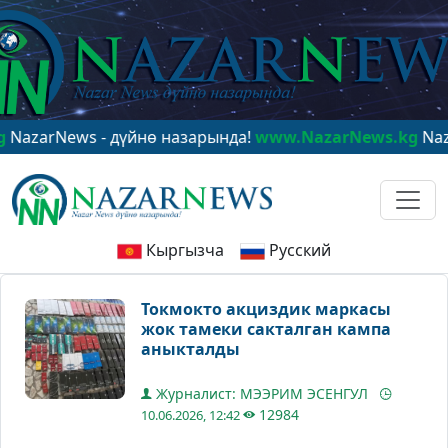
arNews - дүйнө назарында!
www.NazarNews.kg
NazarNe
Кыргызча
Русский
Токмокто акциздик маркасы
жок тамеки сакталган кампа
аныкталды
Журналист: МЭЭРИМ ЭСЕНГУЛ
12984
10.06.2026, 12:42