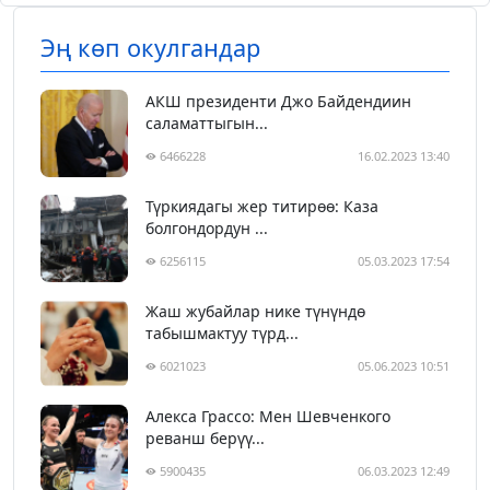
Эң көп окулгандар
АКШ президенти Джо Байдендиин
саламаттыгын...
6466228
16.02.2023 13:40
Түркиядагы жер титирөө: Каза
болгондордун ...
6256115
05.03.2023 17:54
Жаш жубайлар нике түнүндө
табышмактуу түрд...
6021023
05.06.2023 10:51
Алекса Грассо: Мен Шевченкого
реванш берүү...
5900435
06.03.2023 12:49