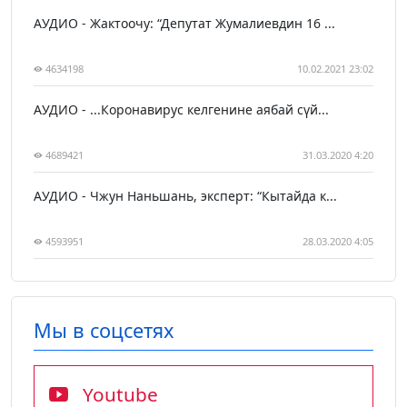
АУДИО - Жактоочу: “Депутат Жумалиевдин 16 ...
4634198
10.02.2021 23:02
АУДИО - ...Коронавирус келгенине аябай сүй...
4689421
31.03.2020 4:20
АУДИО - Чжун Наньшань, эксперт: “Кытайда к...
4593951
28.03.2020 4:05
Мы в соцсетях
Youtube