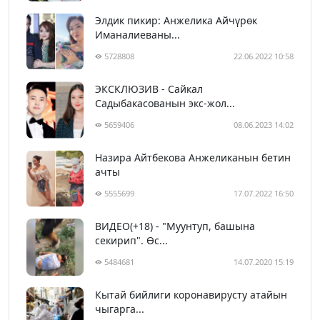
Элдик пикир: Анжелика Айчүрөк
Иманалиеваны...
5728808
22.06.2022 10:58
ЭКСКЛЮЗИВ - Сайкал
Садыбакасованын экс-жол...
5659406
08.06.2023 14:02
Назира Айтбекова Анжеликанын бетин
ачты
5555699
17.07.2022 16:50
ВИДЕО(+18) - "Муунтуп, башына
секирип". Өс...
5484681
14.07.2020 15:19
Кытай бийлиги коронавирусту атайын
чыгарга...