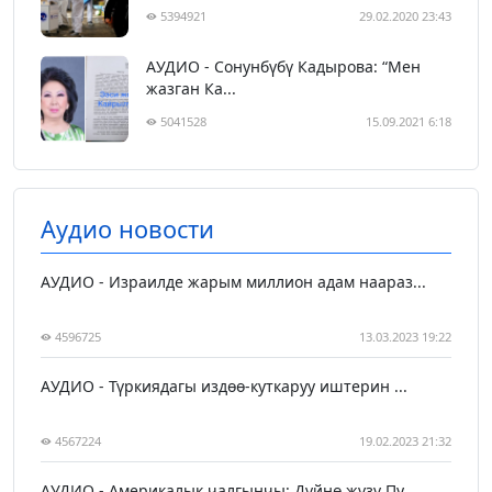
5394921
29.02.2020 23:43
АУДИО - Сонунбүбү Кадырова: “Мен
жазган Ка...
5041528
15.09.2021 6:18
Аудио новости
АУДИО - Израилде жарым миллион адам наараз...
4596725
13.03.2023 19:22
АУДИО - Түркиядагы издөө-куткаруу иштерин ...
4567224
19.02.2023 21:32
АУДИО - Америкалык чалгынчы: Дүйнө жүзү Пу...