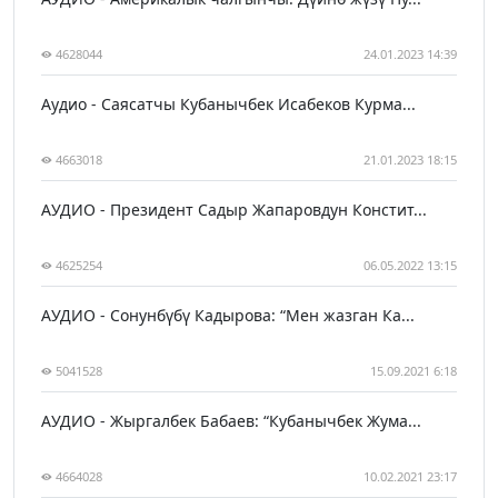
4628044
24.01.2023 14:39
Аудио - Саясатчы Кубанычбек Исабеков Курма...
4663018
21.01.2023 18:15
АУДИО - Президент Садыр Жапаровдун Констит...
4625254
06.05.2022 13:15
АУДИО - Сонунбүбү Кадырова: “Мен жазган Ка...
5041528
15.09.2021 6:18
АУДИО - Жыргалбек Бабаев: “Кубанычбек Жума...
4664028
10.02.2021 23:17