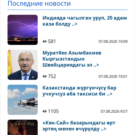
Последние новости
Индияда чагылган уруп, 20 адам
каза болду ..>
581
07.08.2026 10:09
Муратбек Азымбакиев
Кыргызстандын
Швейцариядагы эл ..>
752
07.08.2026 10:01
Казакстанда жүргүнчүсү бар
учкучсуз аба таксиси би ..>
1105
07.08.2026 9:57
«Көк-Сай» базарындагы өрт
эртең менен өчүрүлдү ..>