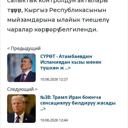
салыктык контролдун актылары
түзүлүп, Кыргыз Республикасынын
мыйзамдарына ылайык тиешелүү
чаралар көрүлөрү белгиленди.
< Предыдущий
СҮРӨТ - Атамбаевдин
Испаниядан кызы менен
түшкөн ж ..>
10.06.2026 12:27
Следующий >
№38: Трамп Иран боюнча
сенсациялуу билдирүү жасады
..>
10.06.2026 12:44