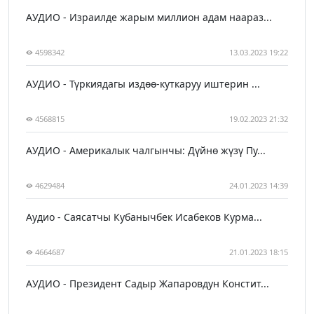
АУДИО - Израилде жарым миллион адам наараз...
4598342
13.03.2023 19:22
АУДИО - Түркиядагы издөө-куткаруу иштерин ...
4568815
19.02.2023 21:32
АУДИО - Америкалык чалгынчы: Дүйнө жүзү Пу...
4629484
24.01.2023 14:39
Аудио - Саясатчы Кубанычбек Исабеков Курма...
4664687
21.01.2023 18:15
АУДИО - Президент Садыр Жапаровдун Констит...