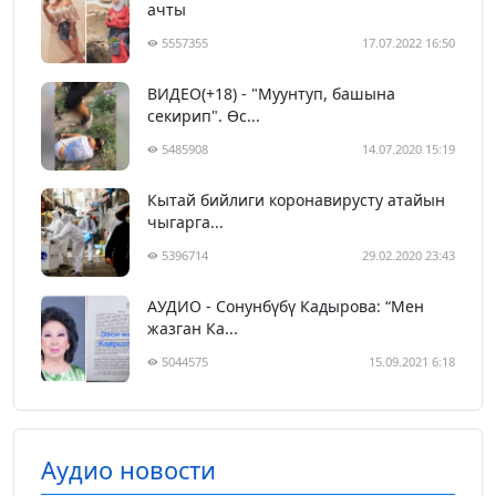
ачты
5557355
17.07.2022 16:50
ВИДЕО(+18) - "Муунтуп, башына
секирип". Өс...
5485908
14.07.2020 15:19
Кытай бийлиги коронавирусту атайын
чыгарга...
5396714
29.02.2020 23:43
АУДИО - Сонунбүбү Кадырова: “Мен
жазган Ка...
5044575
15.09.2021 6:18
Аудио новости