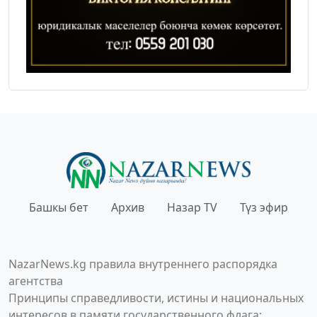
Башкы бет
Архив
Назар TV
Түз эфир
NazarNews.kg правила внутреннего распорядка
агентства
Принципы справедливости, истины и национальных
интересов в памяти государственного флага;