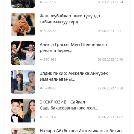
6257792
05.03.2023 17:54
Жаш жубайлар нике түнүндө
табышмактуу түрд...
6022735
05.06.2023 10:51
Алекса Грассо: Мен Шевченкого
реванш берүү...
5901985
06.03.2023 12:49
Элдик пикир: Анжелика Айчүрөк
Иманалиеваны...
5730460
22.06.2022 10:58
ЭКСКЛЮЗИВ - Сайкал
Садыбакасованын экс-жол...
5661084
08.06.2023 14:02
Назира Айтбекова Анжеликанын бетин