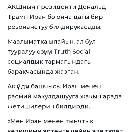
АКШнын президенти Дональд
Трамп Иран боюнча дагы бир
резонанстуу билдирүү жасады.
Маалыматка ылайык, ал бул
тууралуу өзүнүн Truth Social
социалдык тармагындагы
баракчасында жазган.
Ак үйдүн башчысы Иран менен
расмий макулдашууга жакын арада
жетишилерин билдирди.
«Мен Иран менен тынчтык
келишими эртеңге чейин эле түзүлөт