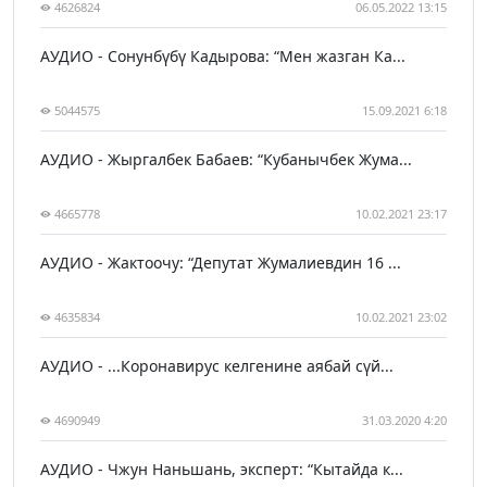
4626824
06.05.2022 13:15
АУДИО - Сонунбүбү Кадырова: “Мен жазган Ка...
5044575
15.09.2021 6:18
АУДИО - Жыргалбек Бабаев: “Кубанычбек Жума...
4665778
10.02.2021 23:17
АУДИО - Жактоочу: “Депутат Жумалиевдин 16 ...
4635834
10.02.2021 23:02
АУДИО - ...Коронавирус келгенине аябай сүй...
4690949
31.03.2020 4:20
АУДИО - Чжун Наньшань, эксперт: “Кытайда к...