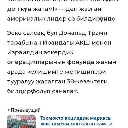
деп күтүп жатам!» — деп жазган
америкалык лидер өз билдирүүсүндө.
Эске салсак, бул Дональд Трамп
тарабынан Ирандагы АКШ менен
Израилдин аскердик
операцияларынын фонунда жакын
арада келишимге жетишилери
тууралуу жасалган 38-кезектеги
билдирүү болуп саналат.
< Предыдущий
Токмокто акциздик маркасы
жок тамеки сакталган кам ..>