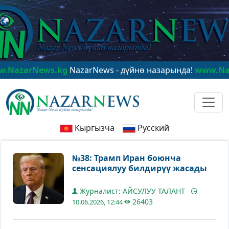
rNews.kg
NazarNews - дүйнө назарында!
www.NazarNe
Кыргызча
Русский
№38: Трамп Иран боюнча
сенсациялуу билдирүү жасады
Журналист: АЙСУЛУУ ТАЛАНТ
26403
10.06.2026, 12:44