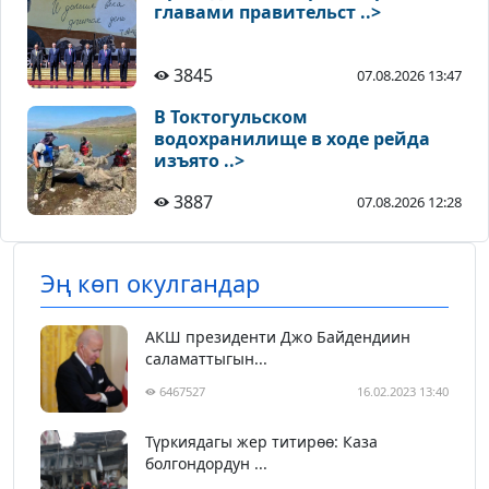
главами правительст ..>
3845
07.08.2026 13:47
В Токтогульском
водохранилище в ходе рейда
изъято ..>
3887
07.08.2026 12:28
Эң көп окулгандар
АКШ президенти Джо Байдендиин
саламаттыгын...
6467527
16.02.2023 13:40
Түркиядагы жер титирөө: Каза
болгондордун ...