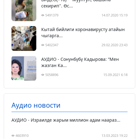
секирип". Өс...
5491379
14.07.2020 15:19
Кытай бийлиги коронавирусту атайын
чыгарга...
5402347
29.02.2020 23:43
АУДИО - Сонунбүбү Кадырова: “Мен
жазган Ка...
5058896
15.09.2021 6:18
Аудио новости
АУДИО - Израилде жарым миллион адам наараз...
4603910
13.03.2023 19:22