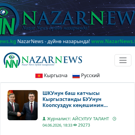
NazarNews - дүйнө назарында!
www.NazarNews.kg
Naza
Кыргызча
Русский
ШКУнун баш катчысы
Кыргызстанды БУУнун
Коопсуздук кеңешинин
мүчөлүгүнө шайланганы менен
куттуктады
Журналист: АЙСУЛУУ ТАЛАНТ
29273
04.06.2026, 18:33