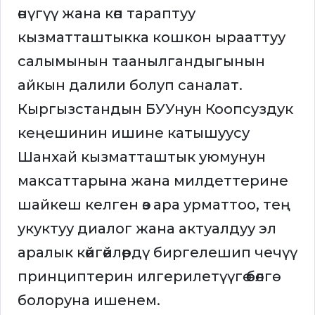
өнүгүү жана көп тараптуу
кызматташтыкка кошкон ырааттуу
салымынын таанылгандыгынын
айкын далили болуп саналат.
Кыргызстандын БУУнун Коопсуздук
кеңешинин ишине катышуусу
Шанхай кызматташтык уюмунун
максаттарына жана милдеттерине
шайкеш келген өз ара урматтоо, тең
укуктуу диалог жана актуалдуу эл
аралык көйгөйлөрдү биргелешип чечүү
принциптерин илгерилетүүгө өбөлгө
болоруна ишенем.