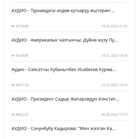
АУДИО - Түркиядагы издөө-куткаруу иштерин ...
4574240
19.02.2023 21:32
АУДИО - Америкалык чалгынчы: Дүйнө жүзү Пу...
4634540
24.01.2023 14:39
Аудио - Саясатчы Кубанычбек Исабеков Курма...
4670133
21.01.2023 18:15
АУДИО - Президент Садыр Жапаровдун Констит...
4632225
06.05.2022 13:15
АУДИО - Сонунбүбү Кадырова: “Мен жазган Ка...