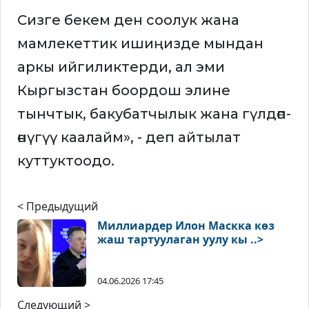
Сизге бекем ден соолук жана
мамлекеттик ишиңизде мындан
аркы ийгиликтерди, ал эми
Кыргызстан боордош элине
тынчтык, бакубатчылык жана гүлдөп-
өнүгүү каалайм», - деп айтылат
куттуктоодо.
< Предыдущий
Миллиардер Илон Маскка көз
жаш тартуулаган уулу кы ..>
04.06.2026 17:45
Следующий >