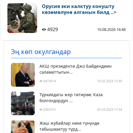
Орусия эки калктуу конушту
көзөмөлүнө алганын билд ..>
4929
10.08.2026 16:48
Эң көп окулгандар
АКШ президенти Джо Байдендиин
саламаттыгын...
6473014
16.02.2023 13:40
Түркиядагы жер титирөө: Каза
болгондордун ...
6263151
05.03.2023 17:54
Жаш жубайлар нике түнүндө
табышмактуу түрд...