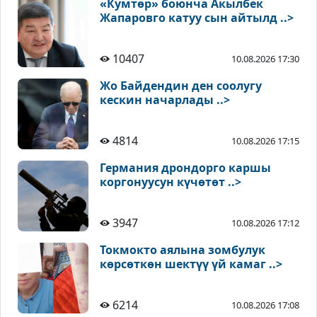
«Кумтөр» боюнча Акылбек
Жапаровго катуу сын айтылд ..>
10407
10.08.2026 17:30
Жо Байдендин ден соолугу
кескин начарлады ..>
4814
10.08.2026 17:15
Германия дрондорго каршы
коргонуусун күчөтөт ..>
3947
10.08.2026 17:12
Токмокто аялына зомбулук
көрсөткөн шектүү үй камаг ..>
6214
10.08.2026 17:08