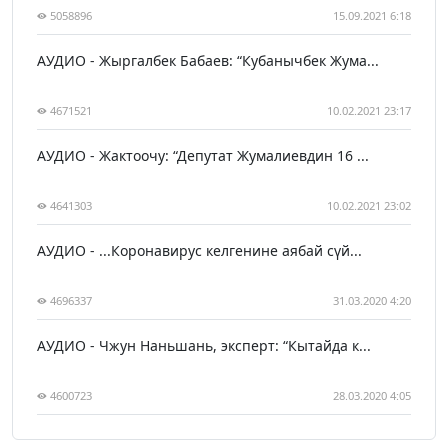
5058896
15.09.2021 6:18
АУДИО - Жыргалбек Бабаев: “Кубанычбек Жума...
4671521
10.02.2021 23:17
АУДИО - Жактоочу: “Депутат Жумалиевдин 16 ...
4641303
10.02.2021 23:02
АУДИО - ...Коронавирус келгенине аябай сүй...
4696337
31.03.2020 4:20
АУДИО - Чжун Наньшань, эксперт: “Кытайда к...
4600723
28.03.2020 4:05