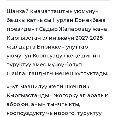
Шанхай кызматташтык уюмунун
башкы катчысы Нурлан Ермекбаев
президент Садыр Жапаровду жана
Кыргызстан элин өлкөнүн 2027-2028-
жылдарга Бириккен улуттар
уюмунун Коопсуздук кеңешинин
туруктуу эмес мүчөсү болуп
шайлангандыгы менен куттуктады.
«Бул маанилүү жетишкендик
Кыргызстандын жогорку эл аралык
аброюн, анын тынчтыкты,
коопсуздукту чыңдоого, туруктуу