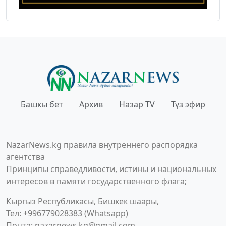
Башкы бет
Архив
Назар TV
Түз эфир
NazarNews.kg правила внутреннего распорядка
агентства
Принципы справедливости, истины и национальных
интересов в памяти государственного флага;
Кыргыз Республикасы, Бишкек шаары,
Тел: +996779028383 (Whatsapp)
Почта:
nazarnews.kg@gmail.com