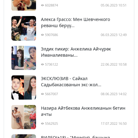
6028874
05.06.2023 10:51
Алекса Грассо: Мен Шевченкого
реванш берүү...
5907686
06.03.2023 12:49
Элдик пикир: Анжелика Айчүрөк
Иманалиеваны...
5736122
22.06.2022 10:58
ЭКСКЛЮЗИВ - Сайкал
Садыбакасованын экс-жол...
5667007
08.06.2023 14:02
Назира Айтбекова Анжеликанын бетин
ачты
5562925
17.07.2022 16:50
ВИДЕО(+18) - "Муунтуп, башына