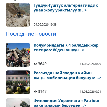
Түндүк-Түштүк альтернативдик
унаа жолу убактылуу ж ..>
04.06.2026 19:33
Последние новости
Колумбиядагы 7,4 баллдык жер
титирөө: 80ден ашуун ..>
3649
11.08.2026 0:29
Россияда шайлоодон кийин
жаңы мобилизация болушу м ..>
3147
11.08.2026 0:01
Финляндия Украинага «Patriot»
ракеталарын берүүдөн ..>