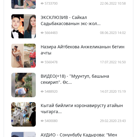
5733700
22.06.2022 10:58
ЭКСКЛЮЗИВ - Сайкал
Садыбакасованын экс-жол...
5664483
08.06.2023 14:02
Назира Айтбекова Анжеликанын бетин
ачты
5560478
17.07.2022 16:50
ВИДЕО(+18) - "Муунтуп, башына
секирип". Өс...
5488920
14.07.2020 15:19
Кытай бийлиги коронавирусту атайын
чыгарга...
5400080
29.02.2020 23:43
АУДИО - Сонунбүбү Кадырова: “Мен