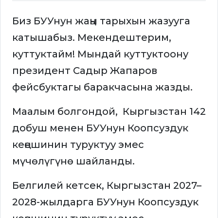
Биз БУУнун жаңы тарыхын жазууга
катышабыз. Мекендештерим,
куттуктайм! Мындай куттуктоону
президент Садыр Жапаров
фейсбуктагы баракчасына жазды.
Маалым болгондой, Кыргызстан 142
добуш менен БУУнун Коопсуздук
кеңешинин туруктуу эмес
мүчөлүгүнө шайланды.
Белгилей кетсек, Кыргызстан 2027–
2028-жылдарга БУУнун Коопсуздук