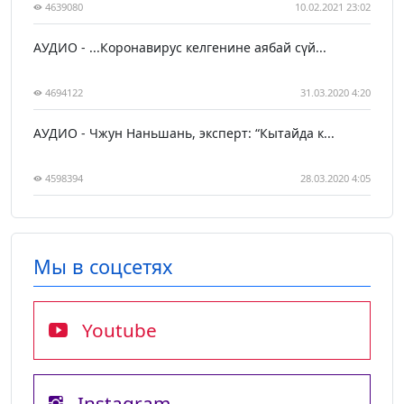
4639080
10.02.2021 23:02
АУДИО - ...Коронавирус келгенине аябай сүй...
4694122
31.03.2020 4:20
АУДИО - Чжун Наньшань, эксперт: “Кытайда к...
4598394
28.03.2020 4:05
Мы в соцсетях
Youtube
Instagram