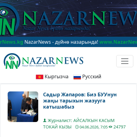
s.kg
NazarNews - дүйнө назарында!
www.NazarNews.kg
Кыргызча
Русский
Садыр Жапаров: Биз БУУнун
жаңы тарыхын жазууга
катышабыз
Журналист: АЙСАЛКЫН КАСЫМ
ТОКАЙ КЫЗЫ
24797
04.06.2026, 7:05