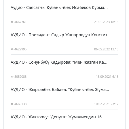
Аудио - Саясатчы Кубанычбек Исабеков Курма...
4667761
21.01.2023 18:15
АУДИО - Президент Садыр Жапаровдун Констит...
4629995
06.05.2022 13:15
АУДИО - Сонунбүбү Кадырова: “Мен жазган Ка...
5052083
15.09.2021 6:18
АУДИО - Жыргалбек Бабаев: “Кубанычбек Жума...
4669138
10.02.2021 23:17
АУДИО - Жактоочу: “Депутат Жумалиевдин 16 ...