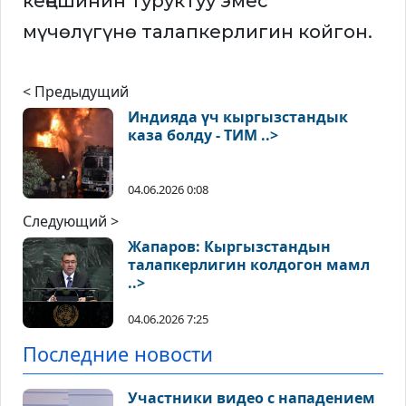
кеңешинин туруктуу эмес
мүчөлүгүнө талапкерлигин койгон.
< Предыдущий
Индияда үч кыргызстандык
каза болду - ТИМ ..>
04.06.2026 0:08
Следующий >
Жапаров: Кыргызстандын
талапкерлигин колдогон мамл
..>
04.06.2026 7:25
Последние новости
Участники видео с нападением