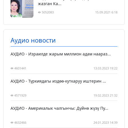
жазган Ка...
5052083
15.09.2021 6:18
Аудио новости
АУДИО - Израилде жарым миллион адам наараз...
4601441
13.03.2023 19:22
АУДИО - Түркиядагы издөө-куткаруу иштерин ...
4571929
19.02.2023 21:32
АУДИО - Америкалык чалгынчы: Дүйнө жүзү Пу...
4632466
24.01.2023 14:39