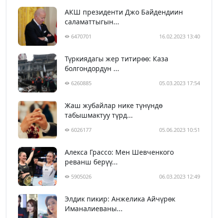
АКШ президенти Джо Байдендиин
саламаттыгын...
6470701
16.02.2023 13:40
Түркиядагы жер титирөө: Каза
болгондордун ...
6260885
05.03.2023 17:54
Жаш жубайлар нике түнүндө
табышмактуу түрд...
6026177
05.06.2023 10:51
Алекса Грассо: Мен Шевченкого
реванш берүү...
5905026
06.03.2023 12:49
Элдик пикир: Анжелика Айчүрөк
Иманалиеваны...