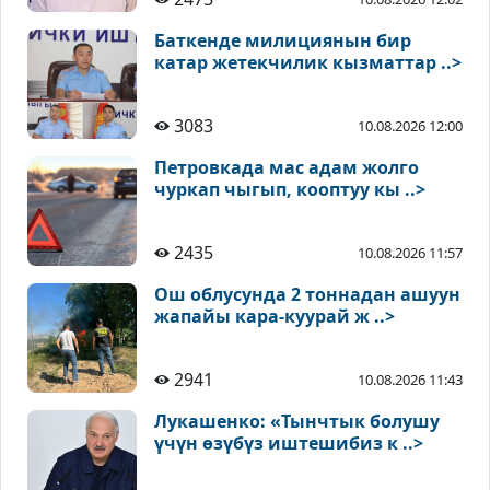
Баткенде милициянын бир
катар жетекчилик кызматтар ..>
3083
10.08.2026 12:00
Петровкада мас адам жолго
чуркап чыгып, кооптуу кы ..>
2435
10.08.2026 11:57
Ош облусунда 2 тоннадан ашуун
жапайы кара-куурай ж ..>
2941
10.08.2026 11:43
Лукашенко: «Тынчтык болушу
үчүн өзүбүз иштешибиз к ..>