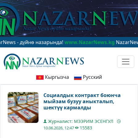
- дүйнө назарында!
www.NazarNews.kg
NazarNews - в 
Кыргызча
Русский
Социалдык контракт боюнча
мыйзам бузуу аныкталып,
шектүү кармалды
Журналист: МЭЭРИМ ЭСЕНГУЛ
15583
10.06.2026, 12:47