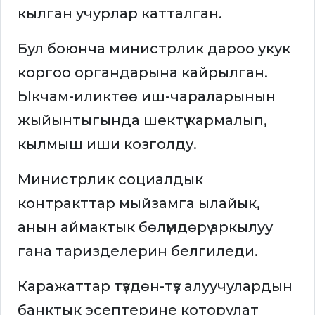
кылган учурлар катталган.
Бул боюнча министрлик дароо укук
коргоо органдарына кайрылган.
Ыкчам-иликтөө иш-чараларынын
жыйынтыгында шектүү кармалып,
кылмыш иши козголду.
Министрлик социалдык
контракттар мыйзамга ылайык,
анын аймактык бөлүмдөрү аркылуу
гана таризделерин белгиледи.
Каражаттар түздөн-түз алуучулардын
банктык эсептерине которулат