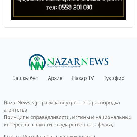
Башкы бет
Архив
Назар TV
Түз эфир
NazarNews.kg правила внутреннего распорядка
агентства
Принципы справедливости, истины и национальных
интересов в памяти государственного флага;
Кыргыз Республикасы, Бишкек шаары,