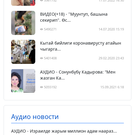
5561752
17.07.2022 16:50
ВИДЕО(+18) - "Муунтуп, башына
секирип". Өс...
5490271
14.07.2020 15:19
Кытай бийлиги коронавирусту атайын
чыгарга...
5401408
29.02.2020 23:43
АУДИО - Сонунбүбү Кадырова: “Мен
жазган Ка...
5055192
15.09.2021 6:18
Аудио новости
АУДИО - Израилде жарым миллион адам наараз...