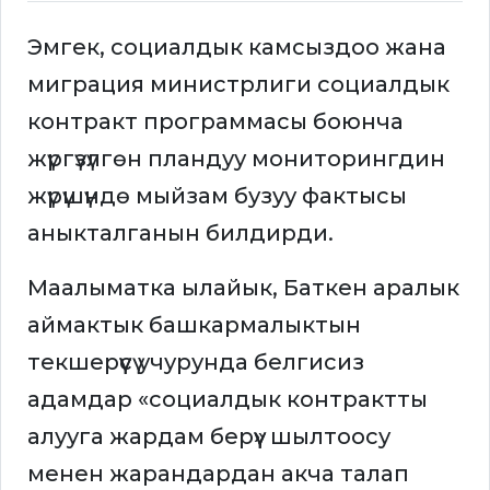
Эмгек, социалдык камсыздоо жана
миграция министрлиги социалдык
контракт программасы боюнча
жүргүзүлгөн пландуу мониторингдин
жүрүшүндө мыйзам бузуу фактысы
аныкталганын билдирди.
Маалыматка ылайык, Баткен аралык
аймактык башкармалыктын
текшерүүсү учурунда белгисиз
адамдар «социалдык контрактты
алууга жардам берүү» шылтоосу
менен жарандардан акча талап