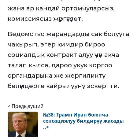
жана ар кандай ортомчуларсыз,
комиссиясыз жүргүзүлөт.
Ведомство жарандарды сак болууга
чакырып, эгер кимдир бирөө
социалдык контракт алуу үчүн акча
талап кылса, дароо укук коргоо
органдарына же жергиликтүү
бөлүмдөргө кайрылууну эскертти.
< Предыдущий
№38: Трамп Иран боюнча
сенсациялуу билдирүү жасады
..>