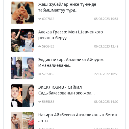
Жаш жубайлар нике түнүндө
табышмактуу түрд...
6027812
05.06.2023 10:51
Алекса Грассо: Мен Шевченкого
реванш берүү...
5906423
06.03.2023 12:49
Элдик пикир: Анжелика Айчүрөк
Иманалиеваны...
5735065
22.06.2022 10:58
ЭКСКЛЮЗИВ - Сайкал
Садыбакасованын экс-жол...
5665858
08.06.2023 14:02
Назира Айтбекова Анжеликанын бетин
ачты