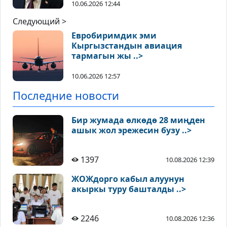
10.06.2026 12:44
Следующий >
Евробиримдик эми
Кыргызстандын авиация
тармагын жы ..>
10.06.2026 12:57
Последние новости
Бир жумада өлкөдө 28 миңден
ашык жол эрежесин бузу ..>
1397
10.08.2026 12:39
ЖОЖдорго кабыл алуунун
акыркы туру башталды ..>
2246
10.08.2026 12:36