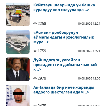
Кейптаун шаарында үч башка
куралдуу кол салууларда ..>
2258
10.08.2026 12:24
«Асман» долбоорунун
аймагындагы археологиялык
мура ..>
1759
10.08.2026 12:21
Дүйнөдөгү эң улгайган
президенттин дайыны чыкпай
к ..>
2979
10.08.2026 12:06
Ак-Талаада бир нече жаранды
алдоого шектелген адам ..>
2475
10.08.2026 12:02