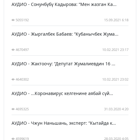
АУДИО - Сонунбүбү Кадырова: “Мен жазган Ка...
5055192
15.09.2021 6:18
АУДИО - Жыргалбек Бабаев: “Кубанычбек Жума...
4670497
10.02.2021 23:17
АУДИО - Жактоочу: “Депутат Жумалиевдин 16 ...
4640302
10.02.2021 23:02
АУДИО - ...Коронавирус келгенине аябай сүй...
4695325
31.03.2020 4:20
АУДИО - Чжун Наньшань, эксперт: “Кытайда к...
4599619
28.03.2020 4:05