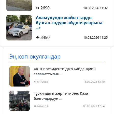
2690
10.08.2026 11:32
Аламүдүндө жайыттарды
бузган эндуро айдоочуларына
..>
3450
10.08.2026 11:25
Эң көп окулгандар
АКШ президенти Джо Байдендиин
саламаттыгын...
6472065
16.02.2023 13:40
Түркиядагы жер титирөө: Каза
болгондордун ...
6262163
05.03.2023 17:54