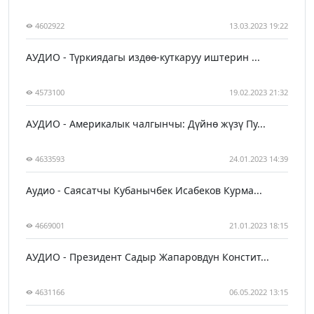
4602922
13.03.2023 19:22
АУДИО - Түркиядагы издөө-куткаруу иштерин ...
4573100
19.02.2023 21:32
АУДИО - Америкалык чалгынчы: Дүйнө жүзү Пу...
4633593
24.01.2023 14:39
Аудио - Саясатчы Кубанычбек Исабеков Курма...
4669001
21.01.2023 18:15
АУДИО - Президент Садыр Жапаровдун Констит...
4631166
06.05.2022 13:15