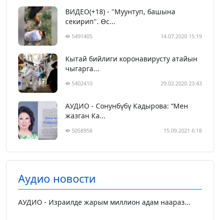
ВИДЕО(+18) - "Муунтуп, башына
секирип". Өс...
5491405
14.07.2020 15:19
Кытай бийлиги коронавирусту атайын
чыгарга...
5402410
29.02.2020 23:43
АУДИО - Сонунбүбү Кадырова: “Мен
жазган Ка...
5058958
15.09.2021 6:18
Аудио новости
АУДИО - Израилде жарым миллион адам наараз...