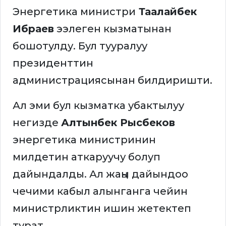
Энергетика министри
Таалайбек
Ибраев
ээлеген кызматынан
бошотулду. Бул тууралуу
президенттин
администрациясынан билдиришти.
Ал эми бул кызматка убактылуу
негизде
Алтынбек Рысбеков
энергетика министринин
милдетин аткаруучу болуп
дайындалды. Ал жаңы дайындоо
чечими кабыл алынганга чейин
министрликтин ишин жетектеп
турат.