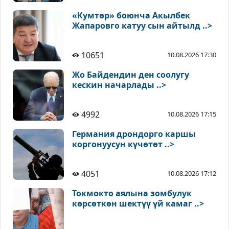
«Кумтөр» боюнча Акылбек
Жапаровго катуу сын айтылд ..>
10651
10.08.2026 17:30
Жо Байдендин ден соолугу
кескин начарлады ..>
4992
10.08.2026 17:15
Германия дрондорго каршы
коргонуусун күчөтөт ..>
4051
10.08.2026 17:12
Токмокто аялына зомбулук
көрсөткөн шектүү үй камаг ..>