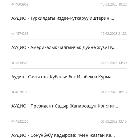
4603962
13.03.2023 19:22
АУДИО - Түркиядагы издөө-куткаруу иштерин ...
4574295
19.02.2023 21:32
АУДИО - Америкалык чалгынчы: Дүйнө жүзү Пу...
4634549
24.01.2023 14:39
Аудио - Саясатчы Кубанычбек Исабеков Курма...
4670186
21.01.2023 18:15
АУДИО - Президент Садыр Жапаровдун Констит...
4632266
06.05.2022 13:15
АУДИО - Сонунбүбү Кадырова: “Мен жазган Ка...