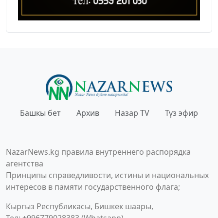
Башкы бет
Архив
Назар TV
Түз эфир
NazarNews.kg правила внутреннего распорядка
агентства
Принципы справедливости, истины и национальных
интересов в памяти государственного флага;
Кыргыз Республикасы, Бишкек шаары,
Тел: +996779028383 (Whatsapp)