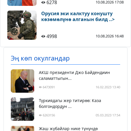
6278
10.08.2026 17:08
Орусия эки калктуу конушту
көзөмөлүнө алганын билд ..>
4998
10.08.2026 16:48
Эң көп окулгандар
АКШ президенти Джо Байдендиин
саламаттыгын...
6473091
16.02.2023 13:40
Түркиядагы жер титирөө: Каза
болгондордун ...
6263156
05.03.2023 17:54
Жаш жубайлар нике түнүндө