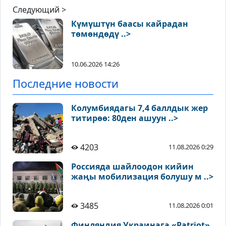
Следующий >
Күмүштүн баасы кайрадан
төмөндөдү ..>
10.06.2026 14:26
Последние новости
Колумбиядагы 7,4 баллдык жер
титирөө: 80ден ашуун ..>
4203
11.08.2026 0:29
Россияда шайлоодон кийин
жаңы мобилизация болушу м ..>
3485
11.08.2026 0:01
Финляндия Украинага «Patriot»