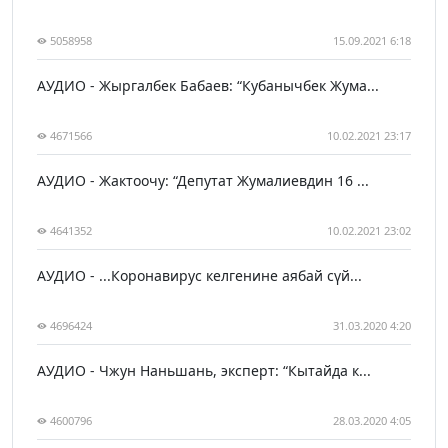
5058958
15.09.2021 6:18
АУДИО - Жыргалбек Бабаев: “Кубанычбек Жума...
4671566
10.02.2021 23:17
АУДИО - Жактоочу: “Депутат Жумалиевдин 16 ...
4641352
10.02.2021 23:02
АУДИО - ...Коронавирус келгенине аябай сүй...
4696424
31.03.2020 4:20
АУДИО - Чжун Наньшань, эксперт: “Кытайда к...
4600796
28.03.2020 4:05