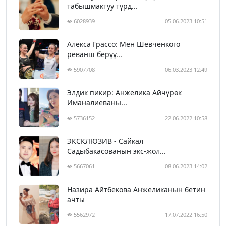
табышмактуу түрд...
6028939
05.06.2023 10:51
Алекса Грассо: Мен Шевченкого
реванш берүү...
5907708
06.03.2023 12:49
Элдик пикир: Анжелика Айчүрөк
Иманалиеваны...
5736152
22.06.2022 10:58
ЭКСКЛЮЗИВ - Сайкал
Садыбакасованын экс-жол...
5667061
08.06.2023 14:02
Назира Айтбекова Анжеликанын бетин
ачты
5562972
17.07.2022 16:50