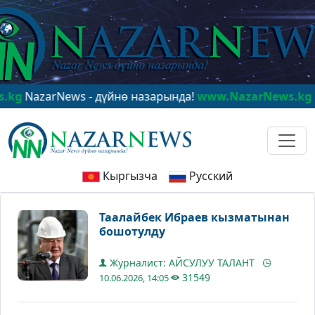
zarNews - дүйнө назарында!
www.NazarNews.kg
NazarN
Кыргызча
Русский
Таалайбек Ибраев кызматынан
бошотулду
Журналист: АЙСУЛУУ ТАЛАНТ
31549
10.06.2026, 14:05