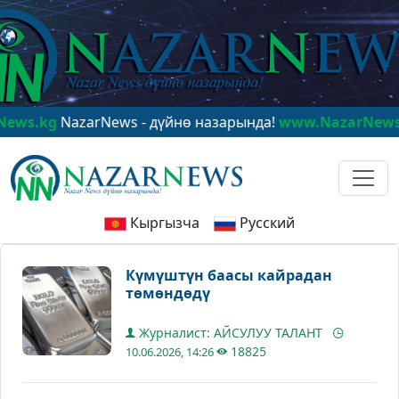
kg
NazarNews - дүйнө назарында!
www.NazarNews.kg
Na
Кыргызча
Русский
Күмүштүн баасы кайрадан
төмөндөдү
Журналист: АЙСУЛУУ ТАЛАНТ
18825
10.06.2026, 14:26