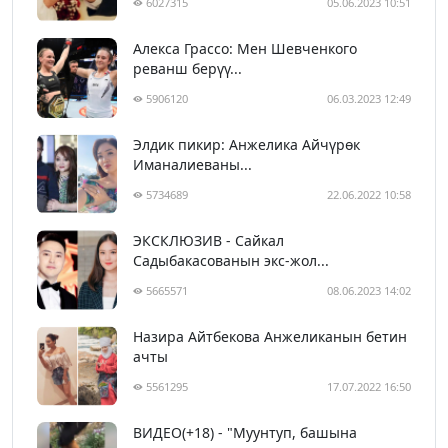
6027315
05.06.2023 10:51
Алекса Грассо: Мен Шевченкого
реванш берүү...
5906120
06.03.2023 12:49
Элдик пикир: Анжелика Айчүрөк
Иманалиеваны...
5734689
22.06.2022 10:58
ЭКСКЛЮЗИВ - Сайкал
Садыбакасованын экс-жол...
5665571
08.06.2023 14:02
Назира Айтбекова Анжеликанын бетин
ачты
5561295
17.07.2022 16:50
ВИДЕО(+18) - "Муунтуп, башына