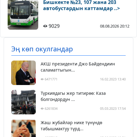
Бишкекте №23, 107 жана 203
автобустардын каттамдар ..>
9029
08.08.2026 20:12
Эң көп окулгандар
АКШ президенти Джо Байдендиин
саламаттыгын...
6471771
16.02.2023 13:40
Түркиядагы жер титирөө: Каза
болгондордун ...
6261834
05.03.2023 17:54
Жаш жубайлар нике түнүндө
табышмактуу түрд...