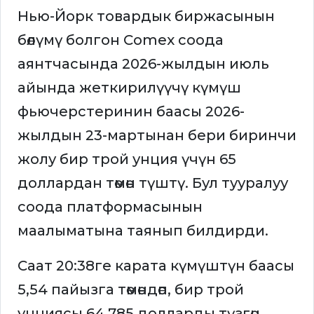
Нью-Йорк товардык биржасынын
бөлүмү болгон Comex соода
аянтчасында 2026-жылдын июль
айында жеткирилүүчү күмүш
фьючерстеринин баасы 2026-
жылдын 23-мартынан бери биринчи
жолу бир трой унция үчүн 65
доллардан төмөн түштү. Бул тууралуу
соода платформасынын
маалыматына таянып билдирди.
Саат 20:38ге карата күмүштүн баасы
5,54 пайызга төмөндөп, бир трой
унциясы 64,785 долларды түзгөн.