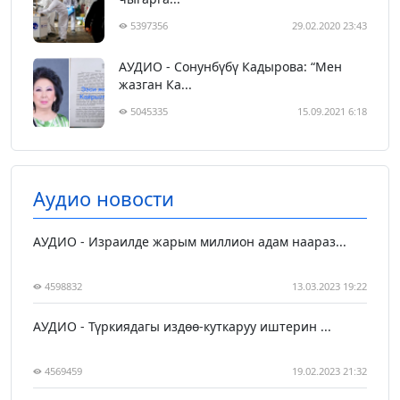
5397356
29.02.2020 23:43
АУДИО - Сонунбүбү Кадырова: “Мен
жазган Ка...
5045335
15.09.2021 6:18
Аудио новости
АУДИО - Израилде жарым миллион адам наараз...
4598832
13.03.2023 19:22
АУДИО - Түркиядагы издөө-куткаруу иштерин ...
4569459
19.02.2023 21:32