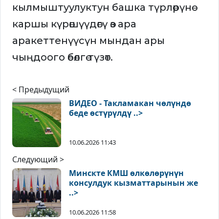
кылмыштуулуктун башка түрлөрүнө
каршы күрөшүүдөгү өз ара
аракеттенүүсүн мындан ары
чыңдоого өбөлгө түзөт.
< Предыдущий
ВИДЕО - Такламакан чөлүндө
беде өстүрүлдү ..>
10.06.2026 11:43
Следующий >
Минскте КМШ өлкөлөрүнүн
консулдук кызматтарынын же
..>
10.06.2026 11:58