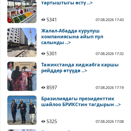
тартыштыгы өстү ..>
5341
07.08.2026 17:43
Жалал-Абадда курулуш
компаниясына айып пул
салынды ..>
5301
07.08.2026 17:32
Тажикстанда хиджабга каршы
рейддер өтүүдө ..>
8597
07.08.2026 17:19
Бразилиядагы президенттик
шайлоо БРИКСтин тагдырын ..>
5325
07.08.2026 17:08