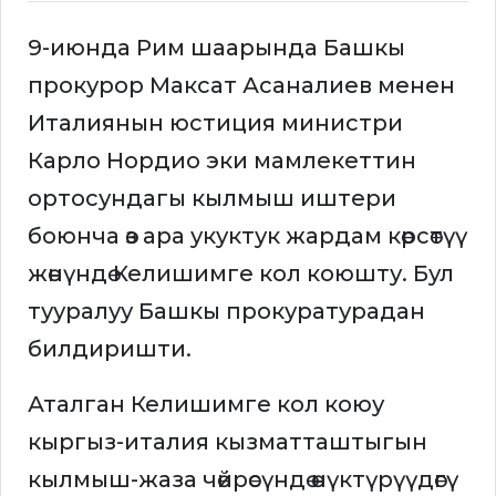
9-июнда Рим шаарында Башкы
прокурор Максат Асаналиев менен
Италиянын юстиция министри
Карло Нордио эки мамлекеттин
ортосундагы кылмыш иштери
боюнча өз ара укуктук жардам көрсөтүү
жөнүндө Келишимге кол коюшту. Бул
тууралуу Башкы прокуратурадан
билдиришти.
Аталган Келишимге кол коюу
кыргыз-италия кызматташтыгын
кылмыш-жаза чөйрөсүндө өнүктүрүүдөгү