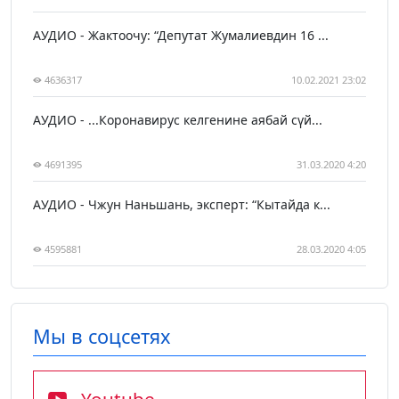
АУДИО - Жактоочу: “Депутат Жумалиевдин 16 ...
4636317
10.02.2021 23:02
АУДИО - ...Коронавирус келгенине аябай сүй...
4691395
31.03.2020 4:20
АУДИО - Чжун Наньшань, эксперт: “Кытайда к...
4595881
28.03.2020 4:05
Мы в соцсетях