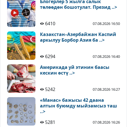
Блогерлер 5 жылга салык
төлөөдөн бошотулат. Презид ..>
6410
07.08.2026 16:50
Казакстан–Азербайжан Каспий
аркылуу Борбор Азия ба ..>
6294
07.08.2026 16:40
Америкада уй этинин баасы
кескин өстү ..>
5242
07.08.2026 16:27
«Манас» бажысы 42 даана
алтын буюмду мыйзамсыз таш
..>
5281
07.08.2026 16:26