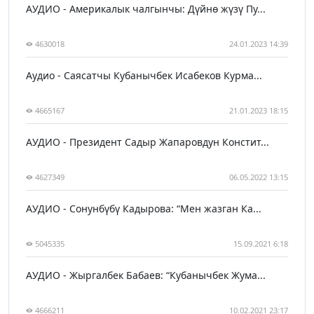
АУДИО - Америкалык чалгынчы: Дүйнө жүзү Пу...
4630018
24.01.2023 14:39
Аудио - Саясатчы Кубанычбек Исабеков Курма...
4665167
21.01.2023 18:15
АУДИО - Президент Садыр Жапаровдун Констит...
4627349
06.05.2022 13:15
АУДИО - Сонунбүбү Кадырова: “Мен жазган Ка...
5045335
15.09.2021 6:18
АУДИО - Жыргалбек Бабаев: “Кубанычбек Жума...
4666211
10.02.2021 23:17