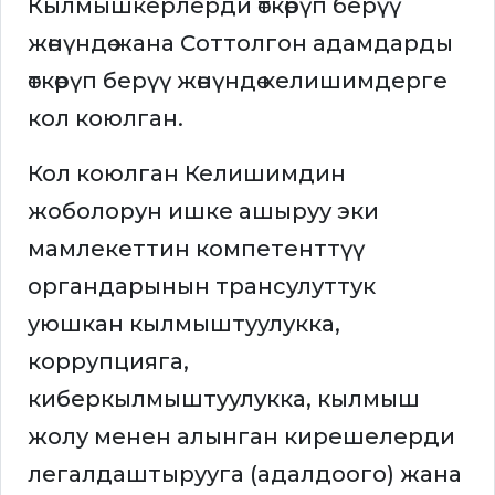
Кылмышкерлерди өткөрүп берүү
жөнүндө жана Соттолгон адамдарды
өткөрүп берүү жөнүндө келишимдерге
кол коюлган.
Кол коюлган Келишимдин
жоболорун ишке ашыруу эки
мамлекеттин компетенттүү
органдарынын трансулуттук
уюшкан кылмыштуулукка,
коррупцияга,
киберкылмыштуулукка, кылмыш
жолу менен алынган кирешелерди
легалдаштырууга (адалдоого) жана