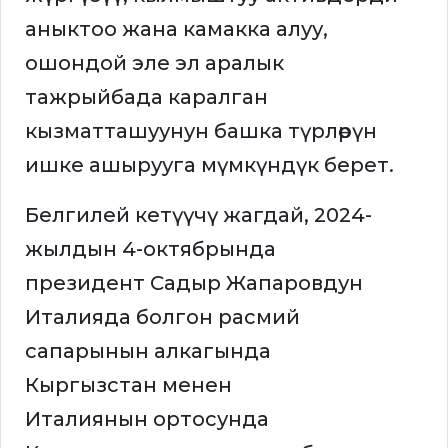
аныктоо жана камакка алуу,
ошондой эле эл аралык
тажрыйбада каралган
кызматташуунун башка түрлөрүн
ишке ашырууга мүмкүндүк берет.
Белгилей кетүүчү жагдай, 2024-
жылдын 4-октябрында
президент Садыр Жапаровдун
Италияда болгон расмий
сапарынын алкагында
Кыргызстан менен
Италиянын ортосунда