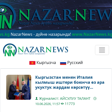
zarNews - дүйнө назарында!
www.NazarNews.kg
NazarN
Кыргызча
Русский
Кыргызстан менен Италия
кылмыш иштери боюнча өз ара
укуктук жардам көрсөтүү
жөнүндө Келишимге кол
коюшту
Журналист: АЙСУЛУУ ТАЛАНТ
11773
10.06.2026, 11:57