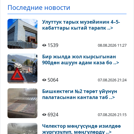
Последние новости
Улуттук тарых музейинин 4–5-
кабаттары кытай тарапк ..>
1539
08.08.2026 11:27
Бир жылда жол кырсыгынан
900дөн ашуун адам каза бо ..>
5064
07.08.2026 21:24
Бишкектеги №2 төрөт үйүнүн
палатасынан кантала таб ..>
6924
07.08.2026 21:15
Челектор мөңгүсүндө изилдөө
жүргүзүлүп, мөңгүлөрдү ..>