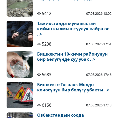
5412
07.08.2026 18:02
Тажикстанда мунапыстан
кийин кылмыштуулук кайра өс
..>
5298
07.08.2026 17:51
Бишкектин 10-кичи районунун
бир бөлүгүндө суу убак ..>
5683
07.08.2026 17:46
Бишкекте Тоголок Молдо
көчөсүнүн бир бөлүгү убакты ..>
6156
07.08.2026 17:43
Өзбекстандын соода