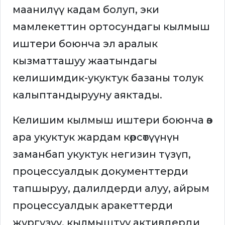
маанилүү кадам болуп, эки
мамлекеттин ортосундагы кылмыш
иштери боюнча эл аралык
кызматташуу жаатындагы
келишимдик-укуктук базаны толук
калыптандырууну аяктады.
Келишим кылмыш иштери боюнча өз
ара укуктук жардам көрсөтүүнүн
заманбап укуктук негизин түзүп,
процессуалдык документтерди
тапшыруу, далилдерди алуу, айрым
процессуалдык аракеттерди
жүргүзүү, кылмыштуу активдерди