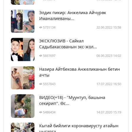
Элдик пикир: Анжелика Айчүрөк
Иманалиеваны...
5731134
22.06.2022 10:58
ЭКСКЛЮЗИВ - Сайкал
Садыбакасованын экс-жол...
5661697
08.06.2023 14:02
Назира Айтбекова Анжеликанын бетин
ачты
5557843
17.07.2022 16:50
ВИДЕО(+18) - "Муунтуп, башына
секирип". Өс...
5486434
14.07.2020 15:19
Кытай бийлиги коронавирусту атайын
чыгарга...