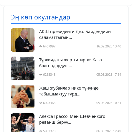
Эң көп окулгандар
АКШ президенти Джо Байдендиин
саламаттыгын...
6467997
16.02.2023 13:40
Түркиядагы жер титирөө: Каза
болгондордун ...
6258348
05.03.2023 17:54
Жаш жубайлар нике түнүндө
табышмактуу түрд...
6023365
05.06.2023 10:51
Алекса Грассо: Мен Шевченкого
реванш берүү...
5902373
06.03.2023 12:49