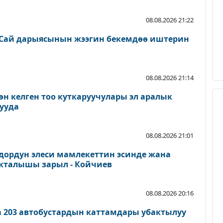
08.08.2026 21:22
Сай дарыясынын жээгин бекемдөө иштерин
08.08.2026 21:14
өн келген тоо куткаруучулары эл аралык
ууда
08.08.2026 21:01
дордун элеси мамлекеттин эсинде жана
акталышы зарыл - Койчиев
08.08.2026 20:16
а 203 автобустардын каттамдары убактылуу