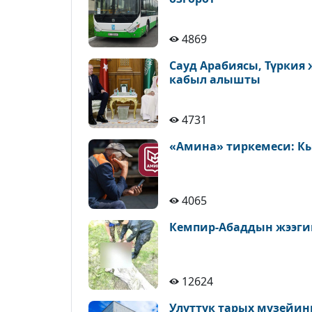
4869
Сауд Арабиясы, Түркия
кабыл алышты
4731
«Амина» тиркемеси: К
4065
Кемпир-Абаддын жээги
12624
Улуттук тарых музейин