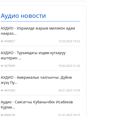
Аудио новости
АУДИО - Израилде жарым миллион адам
наараз...
4599827
13.03.2023 19:22
АУДИО - Түркиядагы издөө-куткаруу
иштерин ...
4570309
19.02.2023 21:32
АУДИО - Америкалык чалгынчы: Дүйнө
жүзү Пу...
4631063
24.01.2023 14:39
Аудио - Саясатчы Кубанычбек Исабеков
Курма...
4666239
21.01.2023 18:15