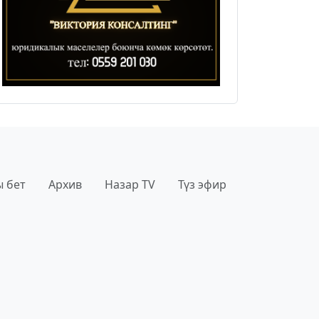
 бет
Архив
Назар TV
Түз эфир