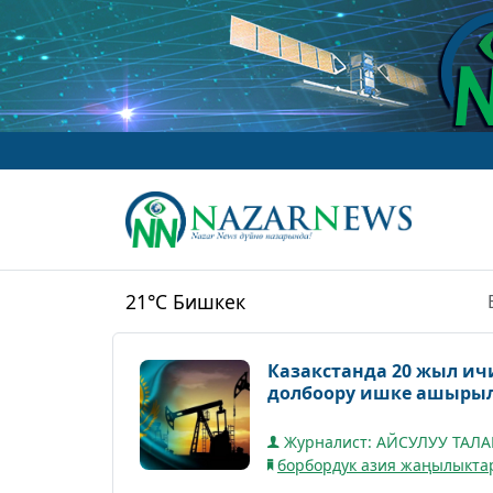
21°C
Бишкек
Казакстанда 20 жыл ич
долбоору ишке ашыры
Журналист: АЙСУЛУУ ТАЛ
борбордук азия жаңылыкта