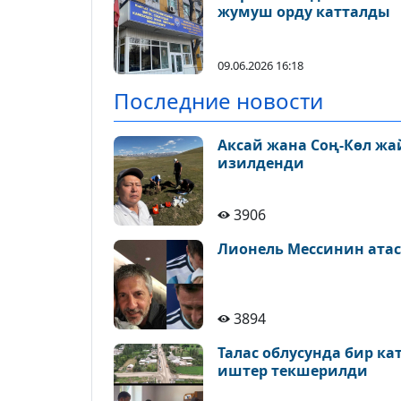
жумуш орду катталды
09.06.2026 16:18
Последние новости
Аксай жана Соң-Көл ж
изилденди
3906
Лионель Мессинин атас
3894
Талас облусунда бир к
иштер текшерилди