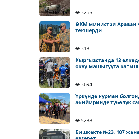
3265
ӨКМ министри Араван-
текшерди
3181
Кыргызстанда 13 өлкөд
окуу-машыгууга катыш
3694
Үркүндө курман болгон
абийиринде түбөлүк с
5288
Бишкекте №23, 107 жан
өзгөрөт