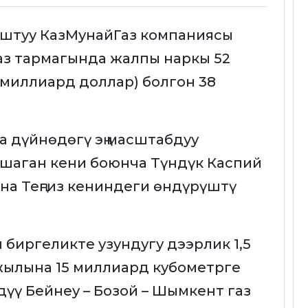
аштуу КазМунайГаз компаниясы
аз тармагында жалпы наркы 52
7 миллиард доллар) болгон 38
 дүйнөдөгү эң масштабдуу
шаган кени боюнча Түндүк Каспий
на Теңгиз кениндеги өндүрүштү
биргеликте узундугу дээрлик 1,5
жылына 15 миллиард кубометрге
үү Бейнеу – Бозой – Шымкент газ