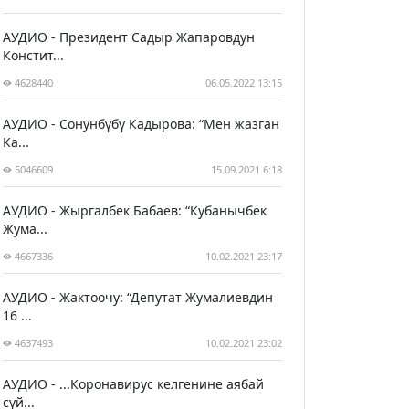
АУДИО - Президент Садыр Жапаровдун
Констит...
4628440
06.05.2022 13:15
АУДИО - Сонунбүбү Кадырова: “Мен жазган
Ка...
5046609
15.09.2021 6:18
АУДИО - Жыргалбек Бабаев: “Кубанычбек
Жума...
4667336
10.02.2021 23:17
АУДИО - Жактоочу: “Депутат Жумалиевдин
16 ...
4637493
10.02.2021 23:02
АУДИО - ...Коронавирус келгенине аябай
сүй...