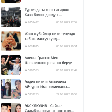
Түркиядагы жер титирөө:
Каза болгондордун ...
6259487
05.03.2023 17:54
Жаш жубайлар нике түнүндө
табышмактуу түрд...
6024675
05.06.2023 10:51
Алекса Грассо: Мен
Шевченкого реванш берүү...
5903553
06.03.2023 12:49
Элдик пикир: Анжелика
Айчүрөк Иманалиеваны...
5732253
22.06.2022 10:58
ЭКСКЛЮЗИВ - Сайкал
Садыбакасованын экс-жол...