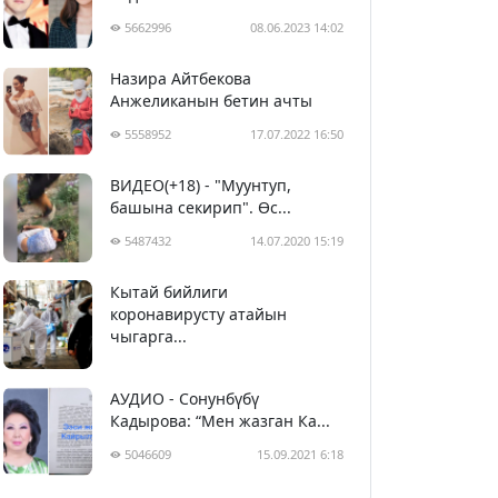
5662996
08.06.2023 14:02
Назира Айтбекова
Анжеликанын бетин ачты
5558952
17.07.2022 16:50
ВИДЕО(+18) - "Муунтуп,
башына секирип". Өс...
5487432
14.07.2020 15:19
Кытай бийлиги
5398578
29.02.2020 23:43
коронавирусту атайын
чыгарга...
АУДИО - Сонунбүбү
Кадырова: “Мен жазган Ка...
5046609
15.09.2021 6:18