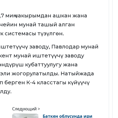
,7 миң чакырымдан ашкан жана
 чейин мунай ташый алган
үк системасы түзүлгөн.
штетүүчү заводу, Павлодар мунай
ент мунай иштетүүчү заводу
өндүрүш кубаттуулугу жана
ээли жогорулатылды. Натыйжада
 берген К-4 класстагы күйүүчү
лду.
Следующий >
Баткен облусунда ири