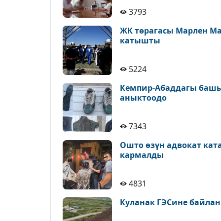
3793
ЖК төрагасы Марлен М
катышты
5224
Кемпир-Абаддагы башы
аныктоодо
7343
Ошто өзүн адвокат кат
кармалды
4831
Куланак ГЭСине байлан