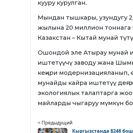
кууру курулган.
Мындан тышкары, узундугу 2
жылына 20 миллион тоннага
Казакстан – Кытай мунай түт
Ошондой эле Атырау мунай и
иштетүүчү заводу жана Шымк
кеңири модернизацияланып, 
мунайды кайра иштетүү деңг
экологиялык талаптарга жооп
майларды чыгаруу мүмкүн бо
< Предыдущий
Кыргызстанда 8248 бош