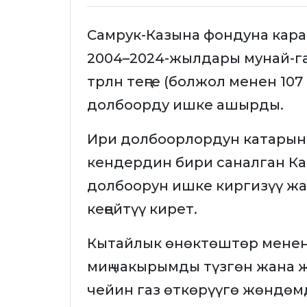
Самрук-Казына фондуна кар
2004–2024-жылдары мунай-г
трлн теңге (болжол менен 10
долбоорду ишке ашырды.
Ири долбоорлордун катарына
кендердин бири саналган Ка
долбоорун ишке киргизүү жа
кеңейтүү кирет.
Кытайлык өнөктөштөр менен 
миң чакырымды түзгөн жана 
чейин газ өткөрүүгө жөндөмд