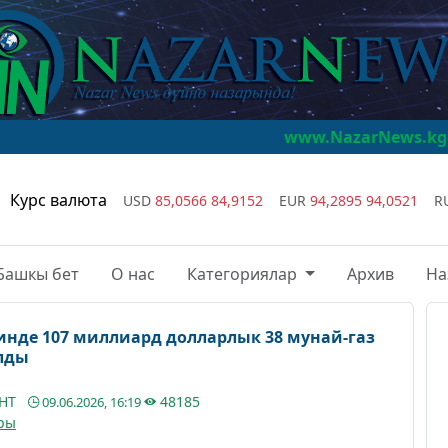
www.NazarNews.kg
NazarNews -
Курс валюта
USD
85,0566
84,9152
EUR
94,2895
94,0521
R
Башкы бет
О нас
Категориялар
Архив
На
инде 107 миллиард долларлык 38 мунай-газ
лды
АНТ
48185
09.06.2026, 16:19
ры