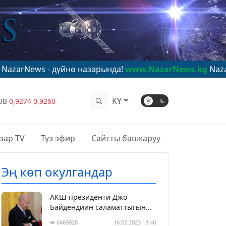
 дүйнө назарында!
www.NazarNews.kg
NazarNews - в ц
KY
UB
0,9274
0,9260
зар TV
Түз эфир
Сайтты башкаруу
Эң көп окулгандар
АКШ президенти Джо
Байдендиин саламаттыгын...
6469028
16.02.2023 13:40