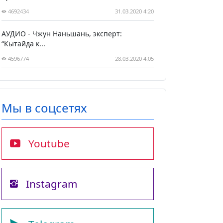
4692434
31.03.2020 4:20
АУДИО - Чжун Наньшань, эксперт:
“Кытайда к...
4596774
28.03.2020 4:05
Мы в соцсетях
Youtube
Instagram