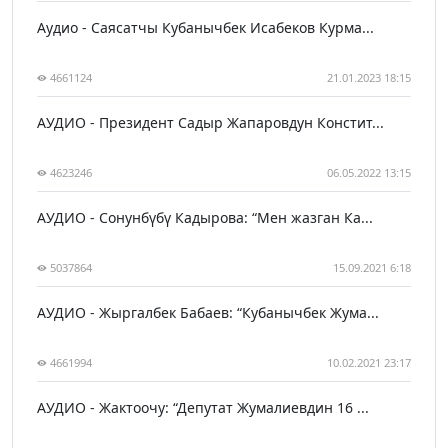
Аудио - Саясатчы Кубанычбек Исабеков Курма...
4661124
21.01.2023 18:15
АУДИО - Президент Садыр Жапаровдун Констит...
4623246
06.05.2022 13:15
АУДИО - Сонунбүбү Кадырова: “Мен жазган Ка...
5037864
15.09.2021 6:18
АУДИО - Жыргалбек Бабаев: “Кубанычбек Жума...
4661994
10.02.2021 23:17
АУДИО - Жактоочу: “Депутат Жумалиевдин 16 ...