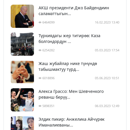
АКШ президенти Джо Байдендиин
саламаттыгын...
6464099
16.02.2023 13:40
Түркиядагы жер титирөө: Каза
болгондордун ...
6254282
05.03.2023 17:54
Жаш жубайлар нике түнүндө
табышмактуу түрд...
6018896
05.06.2023 10:51
Алекса Грассо: Мен Шевченкого
реванш берүү...
5898351
06.03.2023 12:49
Элдик пикир: Анжелика Айчүрөк
Иманалиеваны...