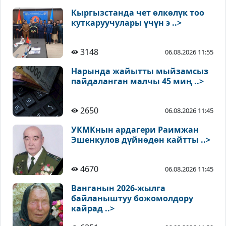
Кыргызстанда чет өлкөлүк тоо
куткаруучулары үчүн э ..>
3148
06.08.2026 11:55
Нарында жайытты мыйзамсыз
пайдаланган малчы 45 миң ..>
2650
06.08.2026 11:45
УКМКнын ардагери Раимжан
Эшенкулов дүйнөдөн кайтты ..>
4670
06.08.2026 11:45
Ванганын 2026-жылга
байланыштуу божомолдору
кайрад ..>