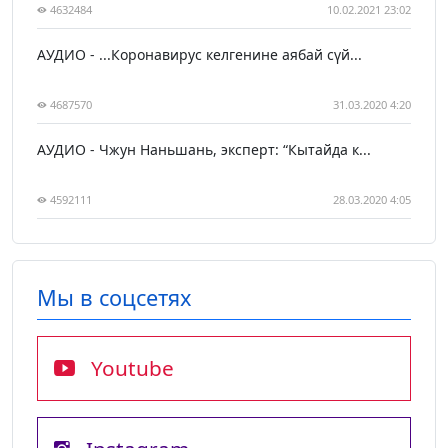
4632484
10.02.2021 23:02
АУДИО - ...Коронавирус келгенине аябай сүй...
4687570
31.03.2020 4:20
АУДИО - Чжун Наньшань, эксперт: “Кытайда к...
4592111
28.03.2020 4:05
Мы в соцсетях
Youtube