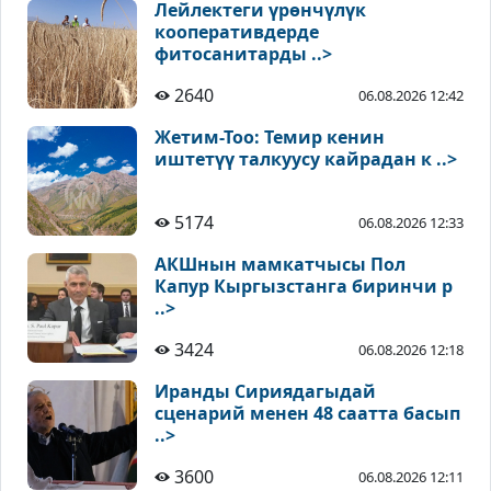
Лейлектеги үрөнчүлүк
кооперативдерде
фитосанитарды ..>
2640
06.08.2026 12:42
Жетим-Тоо: Темир кенин
иштетүү талкуусу кайрадан к ..>
5174
06.08.2026 12:33
АКШнын мамкатчысы Пол
Капур Кыргызстанга биринчи р
..>
3424
06.08.2026 12:18
Иранды Сириядагыдай
сценарий менен 48 саатта басып
..>
3600
06.08.2026 12:11