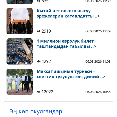
6351
06.08.2026 11:39
Кытай чет өлкөгө чыгуу
эрежелерин катаалдатты ..>
2919
06.08.2026 11:29
1 миллион евролук билет
таштандыдан табылды ..>
4292
06.08.2026 11:08
Максат ажынын турнеси –
светтик түзүлүштөн, диний ..>
12022
06.08.2026 10:56
Эң көп окулгандар