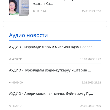
жазган Ка...
5037864
15.09.2021 6:18
Аудио новости
АУДИО - Израилде жарым миллион адам наараз...
4594711
13.03.2023 19:22
АУДИО - Түркиядагы издөө-куткаруу иштерин ...
4565400
19.02.2023 21:32
АУДИО - Америкалык чалгынчы: Дүйнө жүзү Пу...
4626101
24.01.2023 14:39