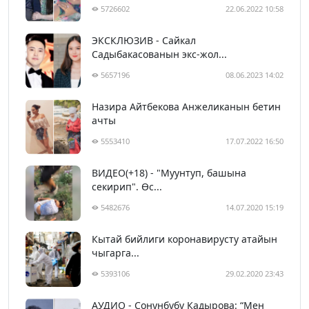
5726602
22.06.2022 10:58
ЭКСКЛЮЗИВ - Сайкал
Садыбакасованын экс-жол...
5657196
08.06.2023 14:02
Назира Айтбекова Анжеликанын бетин
ачты
5553410
17.07.2022 16:50
ВИДЕО(+18) - "Муунтуп, башына
секирип". Өс...
5482676
14.07.2020 15:19
Кытай бийлиги коронавирусту атайын
чыгарга...
5393106
29.02.2020 23:43
АУДИО - Сонунбүбү Кадырова: “Мен