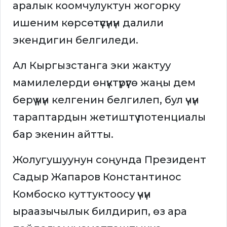
аралык коомчулуктун жогорку
ишеним көрсөтүүсүнүн далили
экендигин белгиледи.
Ал Кыргызстанга эки жактуу
мамилелерди өнүктүрүүгө жаңы дем
берүү үчүн келгенин белгилеп, бул үчүн
тараптардын жетиштүү потенциалы
бар экенин айтты.
Жолугушуунун соңунда Президент
Садыр Жапаров Константинос
Комбоско куттуктоосу үчүн
ыраазычылык билдирип, өз ара