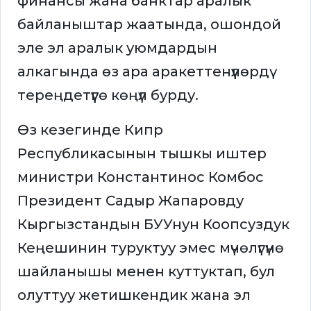
финансы жана банктар аралык
байланыштар жаатында, ошондой
эле эл аралык уюмдардын
алкагында өз ара аракеттенүүлөрдү
тереңдетүүгө көңүл бурду.
Өз кезегинде Кипр
Республикасынын тышкы иштер
министри Константинос Комбос
Президент Садыр Жапаровду
Кыргызстандын БУУнун Коопсуздук
Кеңешинин туруктуу эмес мүчөлүгүнө
шайланышы менен куттуктап, бул
олуттуу жетишкендик жана эл