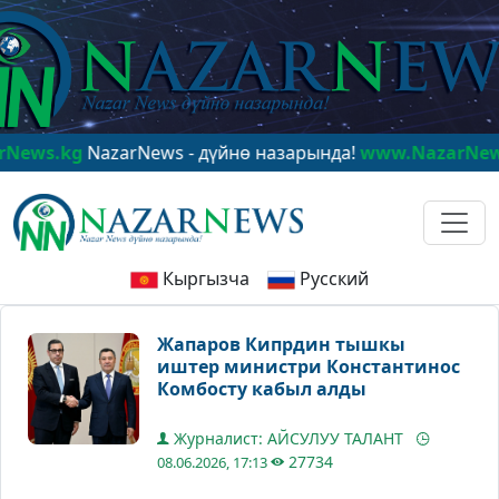
kg
NazarNews - дүйнө назарында!
www.NazarNews.kg
Na
Кыргызча
Русский
Жапаров Кипрдин тышкы
иштер министри Константинос
Комбосту кабыл алды
Журналист: АЙСУЛУУ ТАЛАНТ
27734
08.06.2026, 17:13