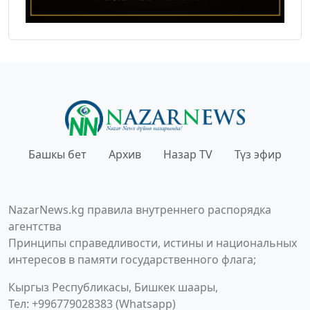
Башкы бет
Архив
Назар TV
Түз эфир
NazarNews.kg правила внутреннего распорядка
агентства
Принципы справедливости, истины и национальных
интересов в памяти государственного флага;
Кыргыз Республикасы, Бишкек шаары,
Тел: +996779028383 (Whatsapp)