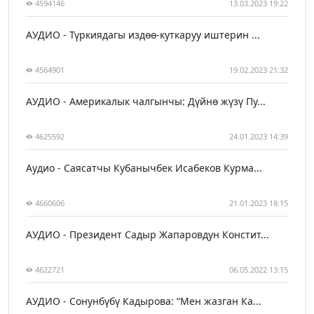
4594146
13.03.2023 19:22
АУДИО - Түркиядагы издөө-куткаруу иштерин ...
4564901
19.02.2023 21:32
АУДИО - Америкалык чалгынчы: Дүйнө жүзү Пу...
4625592
24.01.2023 14:39
Аудио - Саясатчы Кубанычбек Исабеков Курма...
4660606
21.01.2023 18:15
АУДИО - Президент Садыр Жапаровдун Констит...
4622721
06.05.2022 13:15
АУДИО - Сонунбүбү Кадырова: “Мен жазган Ка...