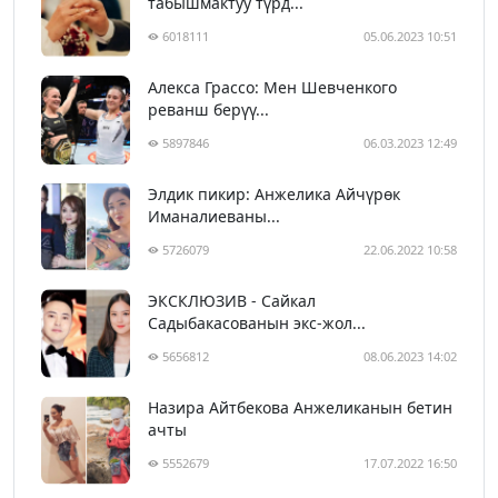
табышмактуу түрд...
6018111
05.06.2023 10:51
Алекса Грассо: Мен Шевченкого
реванш берүү...
5897846
06.03.2023 12:49
Элдик пикир: Анжелика Айчүрөк
Иманалиеваны...
5726079
22.06.2022 10:58
ЭКСКЛЮЗИВ - Сайкал
Садыбакасованын экс-жол...
5656812
08.06.2023 14:02
Назира Айтбекова Анжеликанын бетин
ачты
5552679
17.07.2022 16:50