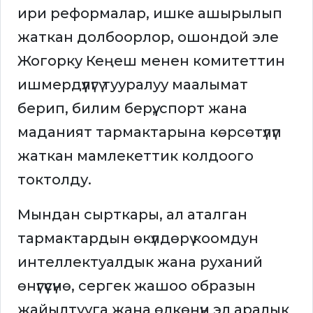
ири реформалар, ишке ашырылып
жаткан долбоорлор, ошондой эле
Жогорку Кеңеш менен комитеттин
ишмердүүлүгү тууралуу маалымат
берип, билим берүү, спорт жана
маданият тармактарына көрсөтүлүп
жаткан мамлекеттик колдоого
токтолду.
Мындан сырткары, ал аталган
тармактардын өкүлдөрү коомдун
интеллектуалдык жана руханий
өнүгүүсүнө, сергек жашоо образын
жайылтууга жана өлкөнүн эл аралык