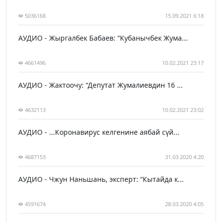
5036168
15.09.2021 6:18
АУДИО - Жыргалбек Бабаев: “Кубанычбек Жума...
4661496
10.02.2021 23:17
АУДИО - Жактоочу: “Депутат Жумалиевдин 16 ...
4632113
10.02.2021 23:02
АУДИО - ...Коронавирус келгенине аябай сүй...
4687153
31.03.2020 4:20
АУДИО - Чжун Наньшань, эксперт: “Кытайда к...
4591674
28.03.2020 4:05