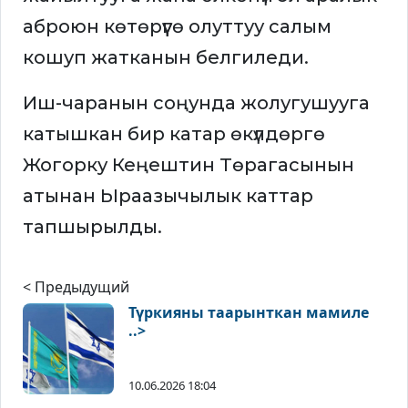
аброюн көтөрүүгө олуттуу салым
кошуп жатканын белгиледи.
Иш-чаранын соңунда жолугушууга
катышкан бир катар өкүлдөргө
Жогорку Кеңештин Төрагасынын
атынан Ыраазычылык каттар
тапшырылды.
< Предыдущий
Түркияны таарынткан мамиле
..>
10.06.2026 18:04