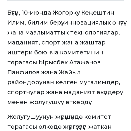
Бүгүн, 10-июнда Жогорку Кеңештин
Илим, билим берүү, инновациялык өнүгүү
жана маалыматтык технологиялар,
маданият, спорт жана жаштар
иштери боюнча комитетинин
төрагасы Ырысбек Атажанов
Панфилов жана Жайыл
райондорунан келген мугалимдер,
спортчулар жана маданият өкүлдөрү
менен жолугушуу өткөрдү.
Жолугушуунун жүрүшүндө комитет
төрагасы өлкөдө жүргүзүлүп жаткан