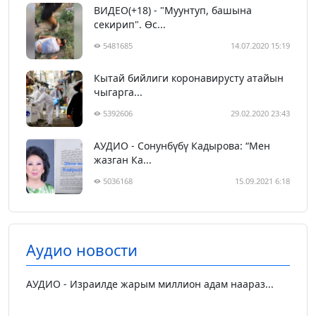
ВИДЕО(+18) - "Муунтуп, башына
секирип". Өс...
5481685
14.07.2020 15:19
Кытай бийлиги коронавирусту атайын
чыгарга...
5392606
29.02.2020 23:43
АУДИО - Сонунбүбү Кадырова: “Мен
жазган Ка...
5036168
15.09.2021 6:18
Аудио новости
АУДИО - Израилде жарым миллион адам наараз...