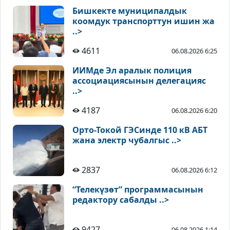
Бишкекте муниципалдык
коомдук транспорттун ишин жа
..>
4611
06.08.2026 6:25
ИИМде Эл аралык полиция
ассоциациясынын делегацияс
..>
4187
06.08.2026 6:20
Орто-Токой ГЭСинде 110 кВ АБТ
жана электр чубалгыс ..>
2837
06.08.2026 6:12
“Телекүзөт” программасынын
редактору сабалды ..>
9427
06.08.2026 1:14