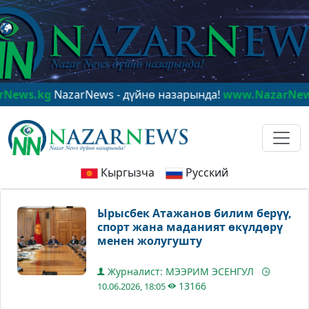
kg
NazarNews - дүйнө назарында!
www.NazarNews.kg
N
Кыргызча
Русский
Ырысбек Атажанов билим берүү,
спорт жана маданият өкүлдөрү
менен жолугушту
Журналист: МЭЭРИМ ЭСЕНГУЛ
13166
10.06.2026, 18:05