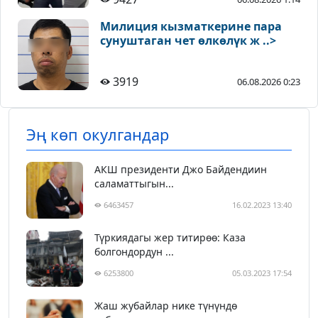
Милиция кызматкерине пара
сунуштаган чет өлкөлүк ж ..>
3919
06.08.2026 0:23
Эң көп окулгандар
АКШ президенти Джо Байдендиин
саламаттыгын...
6463457
16.02.2023 13:40
Түркиядагы жер титирөө: Каза
болгондордун ...
6253800
05.03.2023 17:54
Жаш жубайлар нике түнүндө