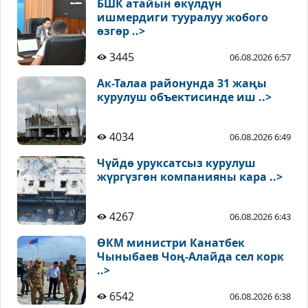
БШК атайын өкүлдүн
ишмердиги тууралуу жобого
өзгөр ..>
3445
06.08.2026 6:57
Ак-Талаа районунда 31 жаңы
курулуш объектисинде иш ..>
4034
06.08.2026 6:49
Чүйдө уруксатсыз курулуш
жүргүзгөн компанияны кара ..>
4267
06.08.2026 6:43
ӨКМ министри Канатбек
Чыныбаев Чоң-Алайда сел корк
..>
6542
06.08.2026 6:38