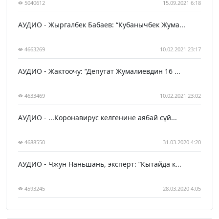
5040612
15.09.2021 6:18
АУДИО - Жыргалбек Бабаев: “Кубанычбек Жума...
4663269
10.02.2021 23:17
АУДИО - Жактоочу: “Депутат Жумалиевдин 16 ...
4633469
10.02.2021 23:02
АУДИО - ...Коронавирус келгенине аябай сүй...
4688550
31.03.2020 4:20
АУДИО - Чжун Наньшань, эксперт: “Кытайда к...
4593245
28.03.2020 4:05