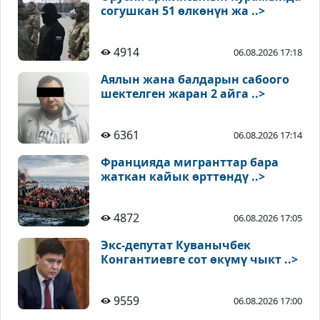
согушкан 51 өлкөнүн жа ..>
4914
06.08.2026 17:18
Аялын жана балдарын сабоого
шектелген жаран 2 айга ..>
6361
06.08.2026 17:14
Францияда мигранттар бара
жаткан кайык өрттөндү ..>
4872
06.08.2026 17:05
Экс-депутат Куванычбек
Конгантиевге сот өкүмү чыкт ..>
9559
06.08.2026 17:00