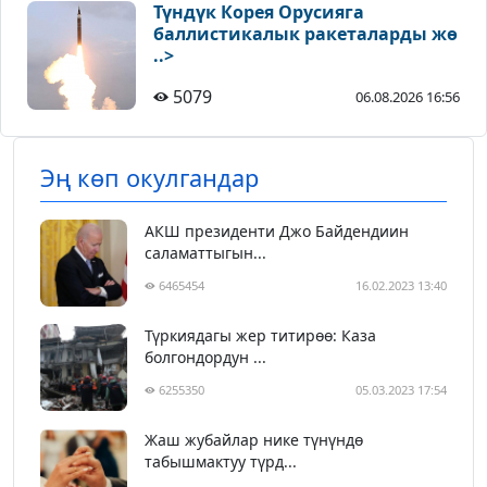
Түндүк Корея Орусияга
баллистикалык ракеталарды жө
..>
5079
06.08.2026 16:56
Эң көп окулгандар
АКШ президенти Джо Байдендиин
саламаттыгын...
6465454
16.02.2023 13:40
Түркиядагы жер титирөө: Каза
болгондордун ...
6255350
05.03.2023 17:54
Жаш жубайлар нике түнүндө
табышмактуу түрд...