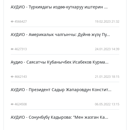
АУДИО - Түркиядагы издөө-куткаруу иштерин ...
4566427
19.02.2023 21:32
АУДИО - Америкалык чалгынчы: Дүйнө жүзү Пу...
4627313
24.01.2023 14:39
Аудио - Саясатчы Кубанычбек Исабеков Курма...
4662143
21.01.2023 18:15
АУДИО - Президент Садыр Жапаровдун Констит...
4624508
06.05.2022 13:15
АУДИО - Сонунбүбү Кадырова: “Мен жазган Ка...