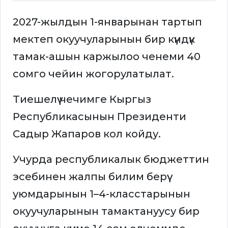
2027-жылдын 1-январынан тартып
мектеп окуучуларынын бир күндүк
тамак-ашын каржылоо ченеми 40
сомго чейин жогорулатылат.
Тиешелүү чечимге Кыргыз
Республикасынын Президенти
Садыр Жапаров кол койду.
Учурда республикалык бюджеттин
эсебинен жалпы билим берүү
уюмдарынын 1–4-класстарынын
окуучуларынын тамактануусу бир