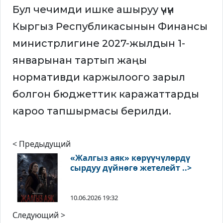
Бул чечимди ишке ашыруу үчүн
Кыргыз Республикасынын Финансы
министрлигине 2027-жылдын 1-
январынан тартып жаңы
нормативди каржылоого зарыл
болгон бюджеттик каражаттарды
кароо тапшырмасы берилди.
< Предыдущий
«Жалгыз аяк» көрүүчүлөрдү
сырдуу дүйнөгө жетелейт ..>
10.06.2026 19:32
Следующий >