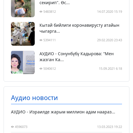
секирип". Өс...
5483812
14.07.2020 15:19
Кытай бийлиги коронавирусту атайын
чыгарга...
5394111
29.02.2020 23:43
АУДИО - Сонунбүбү Кадырова: “Мен
жазган Ка...
5040612
15.09.2021 6:18
Аудио новости
АУДИО - Израилде жарым миллион адам наараз...
4596073
13.03.2023 19:22