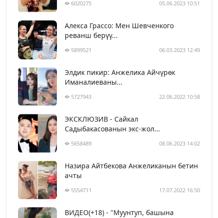
6020275
05.06.2023 10:51
Алекса Грассо: Мен Шевченкого
реванш берүү...
5899521
06.03.2023 12:49
Элдик пикир: Анжелика Айчүрөк
Иманалиеваны...
5727943
22.06.2022 10:58
ЭКСКЛЮЗИВ - Сайкал
Садыбакасованын экс-жол...
5658489
08.06.2023 14:02
Назира Айтбекова Анжеликанын бетин
ачты
5554711
17.07.2022 16:50
ВИДЕО(+18) - "Муунтуп, башына