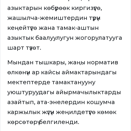
азыктарын көбүрөөк киргизүүгө,
жашылча-жемиштердин түрүн
кеңейтүүгө жана тамак-аштын
азыктык баалуулугун жогорулатууга
шарт түзөт.
Мындан тышкары, жаңы норматив
өлкөнүн ар кайсы аймактарындагы
мектептерде тамактанууну
уюштуруудагы айырмачылыктарды
азайтып, ата-энелердин кошумча
каржылык жүгүн жеңилдетүүгө көмөк
көрсөтөрү белгиленди.