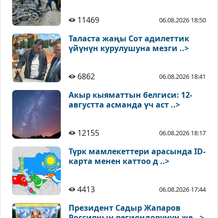
11469
06.08.2026 18:50
Таласта жаңы Сот адилеттик
үйүнүн курулушуна мезги ..>
6862
06.08.2026 18:41
Акыр кыяматтын белгиси: 12-
августта асманда үч аст ..>
12155
06.08.2026 18:17
Түрк мамлекеттери арасында ID-
карта менен каттоо д ..>
4413
06.08.2026 17:44
Президент Садыр Жапаров
Россиянын региондорунун же ..>