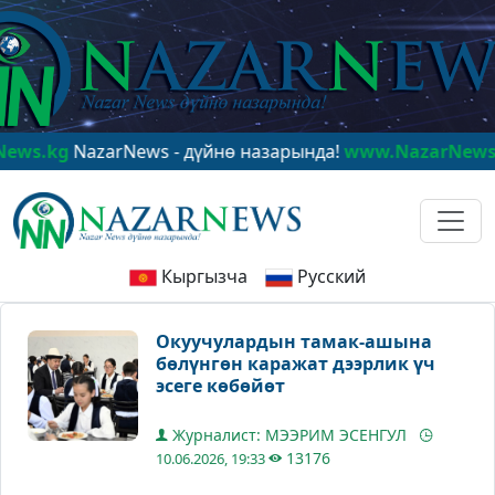
g
NazarNews - дүйнө назарында!
www.NazarNews.kg
Naz
Кыргызча
Русский
Окуучулардын тамак-ашына
бөлүнгөн каражат дээрлик үч
эсеге көбөйөт
Журналист: МЭЭРИМ ЭСЕНГУЛ
13176
10.06.2026, 19:33