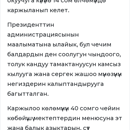
окуучуга күнүнө 14 сом өлчөмүндө
каржыланып келет.
Президенттин
администрациясынын
маалыматына ылайык, бул чечим
балдардын ден соолугун чыңдоого,
толук кандуу тамактануусун камсыз
кылууга жана сергек жашоо мүнөзүнүн
негиздерин калыптандырууга
багытталган.
Каржылоо көлөмүнүн 40 сомго чейин
көбөйүшү мектептердин менюсуна эт
жана балык азыктарын, сүт