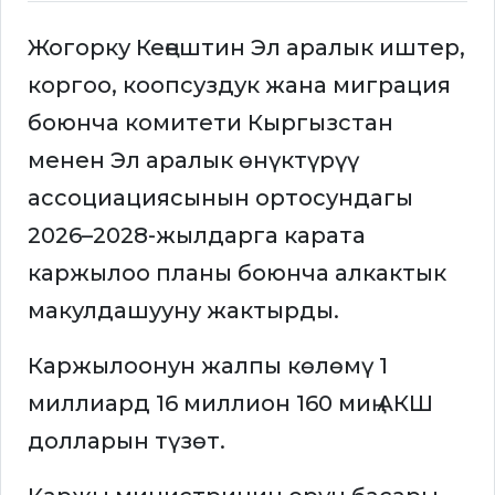
Жогорку Кеңештин Эл аралык иштер,
коргоо, коопсуздук жана миграция
боюнча комитети Кыргызстан
менен Эл аралык өнүктүрүү
ассоциациясынын ортосундагы
2026–2028-жылдарга карата
каржылоо планы боюнча алкактык
макулдашууну жактырды.
Каржылоонун жалпы көлөмү 1
миллиард 16 миллион 160 миң АКШ
долларын түзөт.