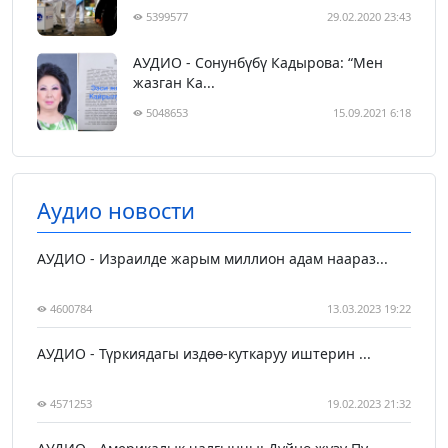
5399577
29.02.2020 23:43
АУДИО - Сонунбүбү Кадырова: “Мен
жазган Ка...
5048653
15.09.2021 6:18
Аудио новости
АУДИО - Израилде жарым миллион адам наараз...
4600784
13.03.2023 19:22
АУДИО - Түркиядагы издөө-куткаруу иштерин ...
4571253
19.02.2023 21:32