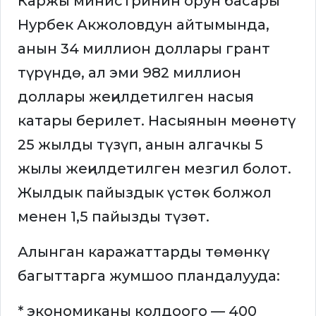
Каржы министринин орун басары
Нурбек Акжоловдун айтымында,
анын 34 миллион доллары грант
түрүндө, ал эми 982 миллион
доллары жеңилдетилген насыя
катары берилет. Насыянын мөөнөтү
25 жылды түзүп, анын алгачкы 5
жылы жеңилдетилген мезгил болот.
Жылдык пайыздык үстөк болжол
менен 1,5 пайызды түзөт.
Алынган каражаттарды төмөнкү
багыттарга жумшоо пландалууда:
* экономиканы колдоого — 400