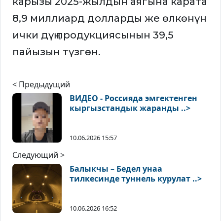
карызы 2025-жылдын аягына карата
8,9 миллиард долларды же өлкөнүн
ички дүң продукциясынын 39,5
пайызын түзгөн.
< Предыдущий
ВИДЕО - Россияда эмгектенген
кыргызстандык жаранды ..>
10.06.2026 15:57
Следующий >
Балыкчы – Бедел унаа
тилкесинде туннель курулат ..>
10.06.2026 16:52