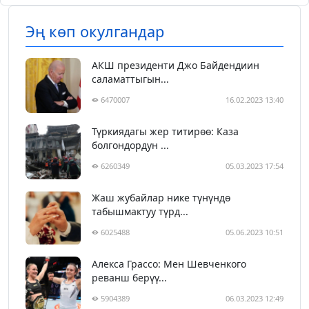
Эң көп окулгандар
АКШ президенти Джо Байдендиин
саламаттыгын...
6470007
16.02.2023 13:40
Түркиядагы жер титирөө: Каза
болгондордун ...
6260349
05.03.2023 17:54
Жаш жубайлар нике түнүндө
табышмактуу түрд...
6025488
05.06.2023 10:51
Алекса Грассо: Мен Шевченкого
реванш берүү...
5904389
06.03.2023 12:49