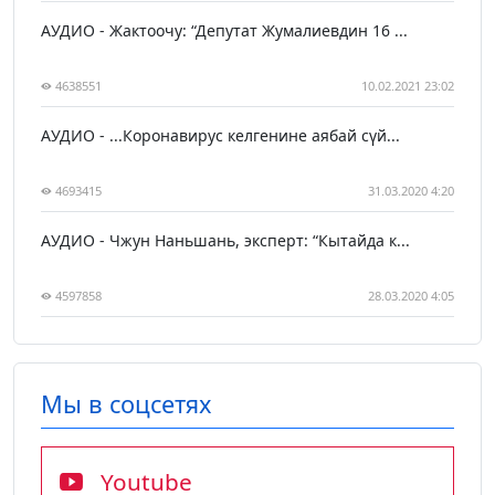
АУДИО - Жактоочу: “Депутат Жумалиевдин 16 ...
4638551
10.02.2021 23:02
АУДИО - ...Коронавирус келгенине аябай сүй...
4693415
31.03.2020 4:20
АУДИО - Чжун Наньшань, эксперт: “Кытайда к...
4597858
28.03.2020 4:05
Мы в соцсетях
Youtube