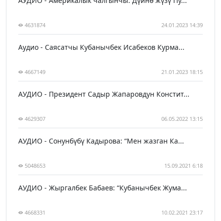
АУДИО - Америкалык чалгынчы: Дүйнө жүзү Пу...
4631874
24.01.2023 14:39
Аудио - Саясатчы Кубанычбек Исабеков Курма...
4667149
21.01.2023 18:15
АУДИО - Президент Садыр Жапаровдун Констит...
4629307
06.05.2022 13:15
АУДИО - Сонунбүбү Кадырова: “Мен жазган Ка...
5048653
15.09.2021 6:18
АУДИО - Жыргалбек Бабаев: “Кубанычбек Жума...
4668331
10.02.2021 23:17