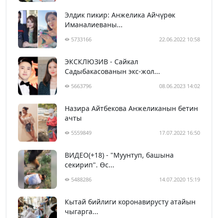
Элдик пикир: Анжелика Айчүрөк
Иманалиеваны...
5733166
22.06.2022 10:58
ЭКСКЛЮЗИВ - Сайкал
Садыбакасованын экс-жол...
5663796
08.06.2023 14:02
Назира Айтбекова Анжеликанын бетин
ачты
5559849
17.07.2022 16:50
ВИДЕО(+18) - "Муунтуп, башына
секирип". Өс...
5488286
14.07.2020 15:19
Кытай бийлиги коронавирусту атайын
чыгарга...