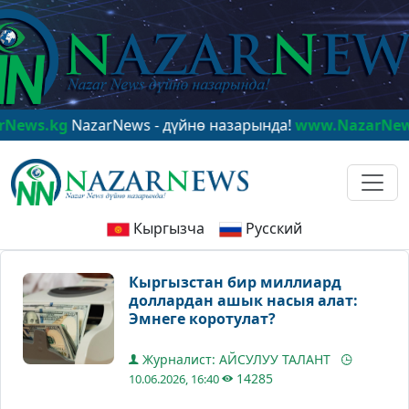
kg
NazarNews - дүйнө назарында!
www.NazarNews.kg
Na
Кыргызча
Русский
Кыргызстан бир миллиард
доллардан ашык насыя алат:
Эмнеге коротулат?
Журналист: АЙСУЛУУ ТАЛАНТ
14285
10.06.2026, 16:40