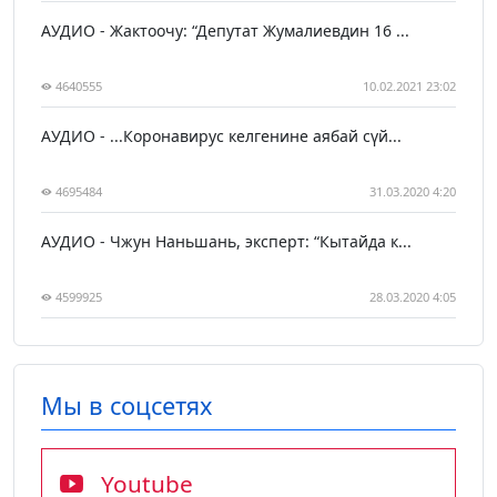
АУДИО - Жактоочу: “Депутат Жумалиевдин 16 ...
4640555
10.02.2021 23:02
АУДИО - ...Коронавирус келгенине аябай сүй...
4695484
31.03.2020 4:20
АУДИО - Чжун Наньшань, эксперт: “Кытайда к...
4599925
28.03.2020 4:05
Мы в соцсетях
Youtube