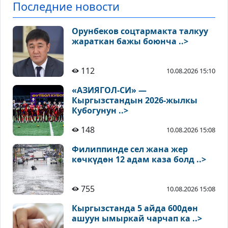
Последние новости
Орунбеков соцтармакта талкуу
жараткан бажы боюнча ..>
112
10.08.2026 15:10
«АЗИЯГОЛ-СИ» —
Кыргызстандын 2026-жылкы
Кубогунун ..>
148
10.08.2026 15:08
Филиппинде сел жана жер
көчкүдөн 12 адам каза болд ..>
755
10.08.2026 15:08
Кыргызстанда 5 айда 600дөн
ашуун ымыркай чарчап ка ..>