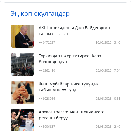
Эң көп окулгандар
АКШ президенти Джо Байдендиин
саламаттыгын...
6472327
16.02.2023 13:40
Түркиядагы жер титирөө: Каза
болгондордун ...
6262410
05.03.2023 17:54
Жаш жубайлар нике түнүндө
табышмактуу түрд...
6028266
05.06.2023 10:51
Алекса Грассо: Мен Шевченкого
реванш берүү...
5906637
06.03.2023 12:49