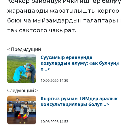
Кочкор райондук ички иштер бөлүмү
жарандарды жаратылышты коргоо
боюнча мыйзамдардын талаптарын
так сактоого чакырат.
< Предыдущий
Суусамыр өрөөнүндө
козулардын өлүмү: «ак булчуң»
о ..>
10.06.2026 14:39
Следующий >
Кыргыз-румын ТИМдер аралык
консультациялары болуп ..>
10.06.2026 14:53