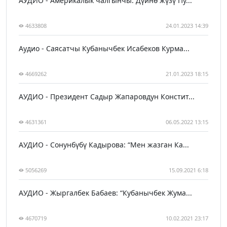
АУДИО - Америкалык чалгынчы: Дүйнө жүзү Пу...
4633808
24.01.2023 14:39
Аудио - Саясатчы Кубанычбек Исабеков Курма...
4669262
21.01.2023 18:15
АУДИО - Президент Садыр Жапаровдун Констит...
4631361
06.05.2022 13:15
АУДИО - Сонунбүбү Кадырова: “Мен жазган Ка...
5056269
15.09.2021 6:18
АУДИО - Жыргалбек Бабаев: “Кубанычбек Жума...
4670719
10.02.2021 23:17