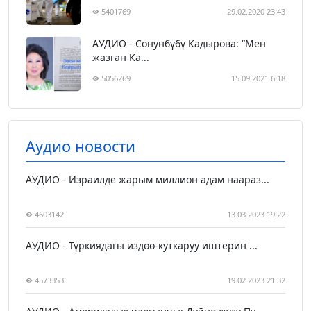
5401769
29.02.2020 23:43
АУДИО - Сонунбүбү Кадырова: “Мен
жазган Ка...
5056269
15.09.2021 6:18
Аудио новости
АУДИО - Израилде жарым миллион адам наараз...
4603142
13.03.2023 19:22
АУДИО - Түркиядагы издөө-куткаруу иштерин ...
4573353
19.02.2023 21:32