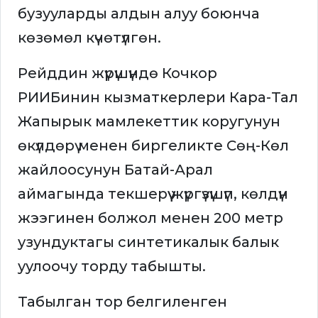
бузууларды алдын алуу боюнча
көзөмөл күчөтүлгөн.
Рейддин жүрүшүндө Кочкор
РИИБинин кызматкерлери Кара-Тал
Жапырык мамлекеттик коругунун
өкүлдөрү менен биргеликте Сөң-Көл
жайлоосунун Батай-Арал
аймагында текшерүү жүргүзүшүп, көлдүн
жээгинен болжол менен 200 метр
узундуктагы синтетикалык балык
уулоочу торду табышты.
Табылган тор белгиленген