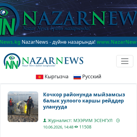
kg
NazarNews - дүйнө назарында!
www.NazarNews.kg
Na
Кыргызча
Русский
Кочкор районунда мыйзамсыз
балык уулоого каршы рейддер
уланууда
Журналист: МЭЭРИМ ЭСЕНГУЛ
11508
10.06.2026, 14:48