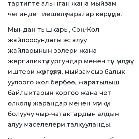
тартипте алынган жана мыйзам
чегинде тиешелүү чаралар көрүлүүдө.
Мындан тышкары, Сөң-Көл
жайлоосундагы эс алуу
жайларынын ээлери жана
жергиликтүү тургундар менен түшүндүрүү
иштери жүргүзүлүп, мыйзамсыз балык
уулоого жол бербөө, жаратылыш
байлыктарын коргоо жана чет
өлкөлүк жарандар менен мүмкүн
болуучу чыр-чатактардын алдын
алуу маселелери талкууланды.