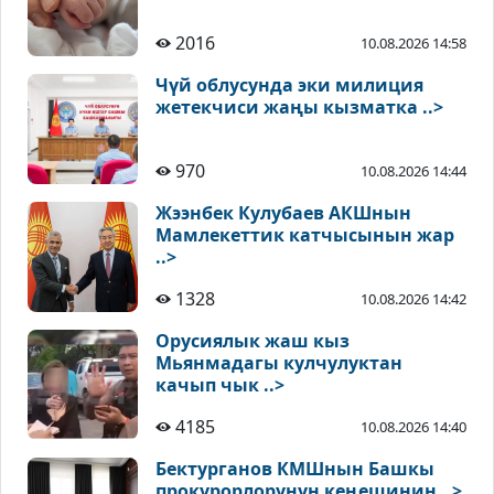
2016
10.08.2026 14:58
Чүй облусунда эки милиция
жетекчиси жаңы кызматка ..>
970
10.08.2026 14:44
Жээнбек Кулубаев АКШнын
Мамлекеттик катчысынын жар
..>
1328
10.08.2026 14:42
Орусиялык жаш кыз
Мьянмадагы кулчулуктан
качып чык ..>
4185
10.08.2026 14:40
Бектурганов КМШнын Башкы
прокурорлорунун кеңешинин ..>