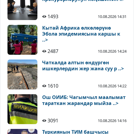
1493
10.08.2026 14:31
Кытай Африка өлкөлөрүнө
Эбола эпидемиясына каршы к
..>
2487
10.08.2026 14:24
Чаткалда алтын өндүргөн
ишкерлердин жер жана суу р ..>
1610
10.08.2026 14:22
Ош ОИИБ: Чагымчыл маалымат
тараткан жарандар мыйза ..>
3091
10.08.2026 14:16
Түркиянын ТИМ башчысы