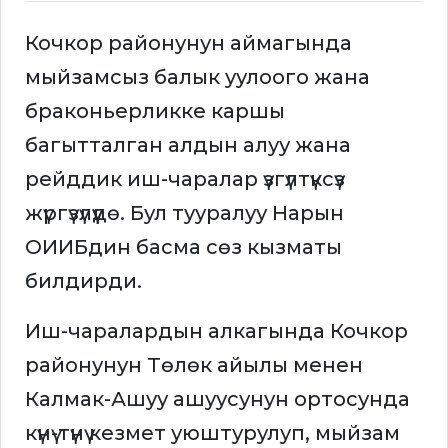
Кочкор районунун аймагында
мыйзамсыз балык уулоого жана
браконьерликке каршы
багытталган алдын алуу жана
рейддик иш-чаралар үзгүлтүксүз
жүргүзүлүүдө. Бул тууралуу Нарын
ОИИБдин басма сөз кызматы
билдирди.
Иш-чаралардын алкагында Кочкор
районунун Төлөк айылы менен
Калмак-Ашуу ашуусунун ортосунда
күнү-түнү кезмет уюштурулуп, мыйзам