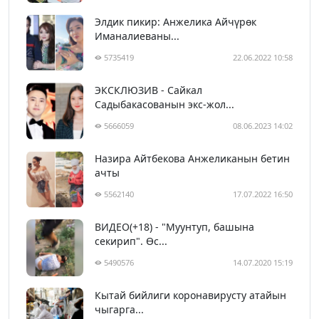
Элдик пикир: Анжелика Айчүрөк
Иманалиеваны...
5735419
22.06.2022 10:58
ЭКСКЛЮЗИВ - Сайкал
Садыбакасованын экс-жол...
5666059
08.06.2023 14:02
Назира Айтбекова Анжеликанын бетин
ачты
5562140
17.07.2022 16:50
ВИДЕО(+18) - "Муунтуп, башына
секирип". Өс...
5490576
14.07.2020 15:19
Кытай бийлиги коронавирусту атайын
чыгарга...