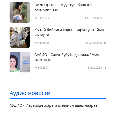
ВИДЕО(+18) - "Муунтуп, башына
секирип". Өс...
5490343
14.07.2020 15:19
Кытай бийлиги коронавирусту атайын
чыгарга...
5401520
29.02.2020 23:43
АУДИО - Сонунбүбү Кадырова: “Мен
жазган Ка...
5055527
15.09.2021 6:18
Аудио новости
АУДИО - Израилде жарым миллион адам наараз...