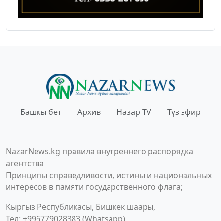
Башкы бет
Архив
Назар TV
Түз эфир
NazarNews.kg правила внутреннего распорядка
агентства
Принципы справедливости, истины и национальных
интересов в памяти государственного флага;
Кыргыз Республикасы, Бишкек шаары,
Тел: +996779028383 (Whatsapp)