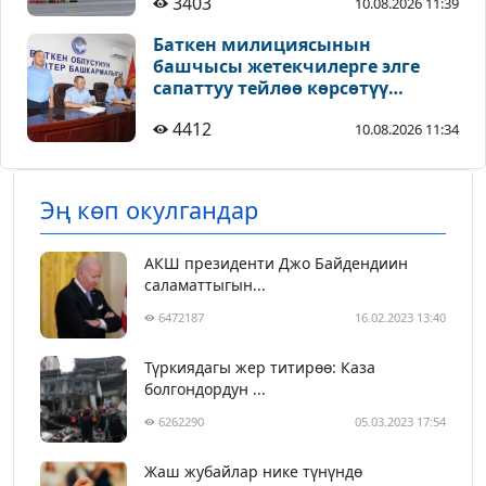
3403
10.08.2026 11:39
Баткен милициясынын
башчысы жетекчилерге элге
сапаттуу тейлөө көрсөтүү
боюнча тапшырмаларды берди
4412
10.08.2026 11:34
Эң көп окулгандар
АКШ президенти Джо Байдендиин
саламаттыгын...
6472187
16.02.2023 13:40
Түркиядагы жер титирөө: Каза
болгондордун ...
6262290
05.03.2023 17:54
Жаш жубайлар нике түнүндө