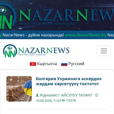
News - дүйнө назарында!
www.NazarNews.kg
NazarNews
Кыргызча
Русский
Болгария Украинага аскердик
жардам көрсөтүүнү токтотот
Журналист: АЙСУЛУУ ТАЛАНТ
13376
10.06.2026, 11:03