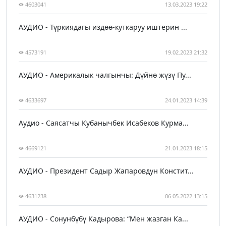
4603041
13.03.2023 19:22
АУДИО - Түркиядагы издөө-куткаруу иштерин ...
4573191
19.02.2023 21:32
АУДИО - Америкалык чалгынчы: Дүйнө жүзү Пу...
4633697
24.01.2023 14:39
Аудио - Саясатчы Кубанычбек Исабеков Курма...
4669121
21.01.2023 18:15
АУДИО - Президент Садыр Жапаровдун Констит...
4631238
06.05.2022 13:15
АУДИО - Сонунбүбү Кадырова: “Мен жазган Ка...