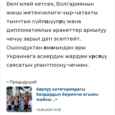
Белгилей кетсек, Болгариянын
жаңы жетекчилиги чыр-чатакты
тынчтык сүйлөшүүлөрү жана
дипломатиялык аракеттер аркылуу
чечүү зарыл деп эсептейт.
Ошондуктан өлкө мындан ары
Украинага аскердик жардам көрсөтүү
саясатын улантпоону чечкен.
< Предыдущий
Аярлуу категориядагы
балдардын биринчи агымы
жайкы ..>
10.06.2026 10:39