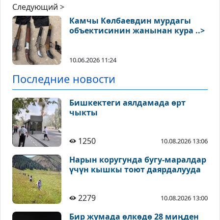
Следующий >
Камчы Көлбаевдин мурдагы
объектисинин жанынан кура ..>
10.06.2026 11:24
Последние новости
Бишкектеги аялдамада өрт
чыкты
1250
10.08.2026 13:06
Нарын коругунда бугу-маралдар
үчүн кышкы тоют даярдалууда
2279
10.08.2026 13:00
Бир жумада өлкөдө 28 миңден