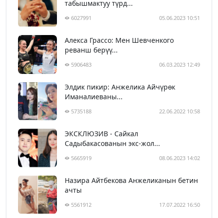
табышмактуу түрд...
6027991
05.06.2023 10:51
Алекса Грассо: Мен Шевченкого
реванш берүү...
5906483
06.03.2023 12:49
Элдик пикир: Анжелика Айчүрөк
Иманалиеваны...
5735188
22.06.2022 10:58
ЭКСКЛЮЗИВ - Сайкал
Садыбакасованын экс-жол...
5665919
08.06.2023 14:02
Назира Айтбекова Анжеликанын бетин
ачты
5561912
17.07.2022 16:50