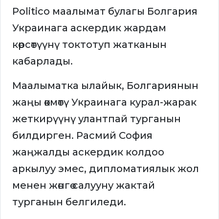
Politico маалымат булагы Болгария
Украинага аскердик жардам
көрсөтүүнү токтотуп жатканын
кабарлады.
Маалыматка ылайык, Болгариянын
жаңы өкмөтү Украинага курал-жарак
жеткирүүнү улантпай турганын
билдирген. Расмий София
жаңжалды аскердик колдоо
аркылуу эмес, дипломатиялык жол
менен жөнгө салууну жактай
турганын белгиледи.