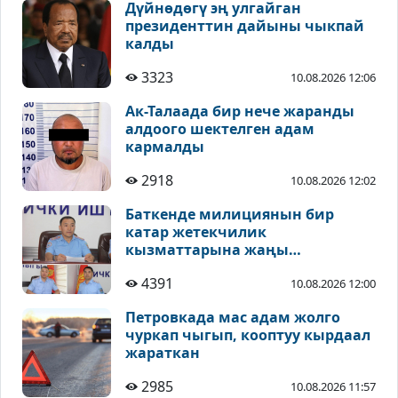
Дүйнөдөгү эң улгайган
президенттин дайыны чыкпай
калды
3323
10.08.2026 12:06
Ак-Талаада бир нече жаранды
алдоого шектелген адам
кармалды
2918
10.08.2026 12:02
Баткенде милициянын бир
катар жетекчилик
кызматтарына жаңы
дайындоолор болду
4391
10.08.2026 12:00
Петровкада мас адам жолго
чуркап чыгып, кооптуу кырдаал
жараткан
2985
10.08.2026 11:57