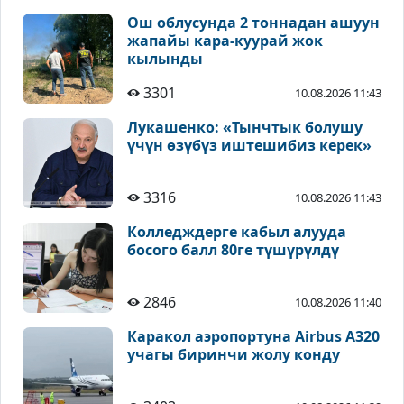
Ош облусунда 2 тоннадан ашуун
жапайы кара-куурай жок
кылынды
3301
10.08.2026 11:43
Лукашенко: «Тынчтык болушу
үчүн өзүбүз иштешибиз керек»
3316
10.08.2026 11:43
Колледждерге кабыл алууда
босого балл 80ге түшүрүлдү
2846
10.08.2026 11:40
Каракол аэропортуна Airbus A320
учагы биринчи жолу конду