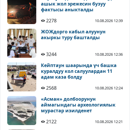
ашык жол эрежесин бузуу
фактысы аныкталды
2278
10.08.2026 12:39
ЖОЖдорго кабыл алуунун
акыркы туру башталды
3244
10.08.2026 12:36
Кейптаун шаарында үч башка
куралдуу кол салуулардан 11
адам каза болду
2568
10.08.2026 12:24
«Асман» долбоорунун
аймагындагы археологиялык
мурастар изилденет
2122
10.08.2026 12:21