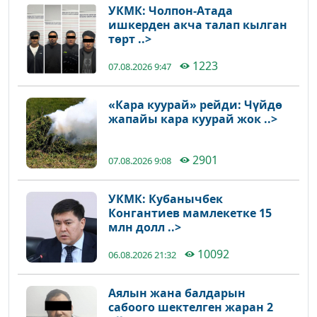
УКМК: Чолпон-Атада
ишкерден акча талап кылган
төрт ..>
1223
07.08.2026 9:47
«Кара куурай» рейди: Чүйдө
жапайы кара куурай жок ..>
2901
07.08.2026 9:08
УКМК: Кубанычбек
Конгантиев мамлекетке 15
млн долл ..>
10092
06.08.2026 21:32
Аялын жана балдарын
сабоого шектелген жаран 2