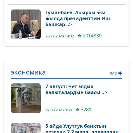
Туманбаев: Акыркы эки
жылда президенттин Иш
башкар ..>
2014830
25.12.2024 14:32
экономика
все
7-август: Чет элдик
валюталардын баасы ..>
3281
07.08.2026 8:59
5 айда Улуттук банктын
резерви 2,2 млрд. доллардан