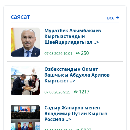
саясат
все
Муратбек Азымбакиев
Кыргызстандын
Швейцариядагы эл ..>
250
07.08.2026 10:01
Өзбекстандын Өкмөт
башчысы Абдулла Арипов
Кыргызст ..>
1217
07.08.2026 9:35
Садыр Жапаров менен
Владимир Путин Кыргыз-
Россия э ..>