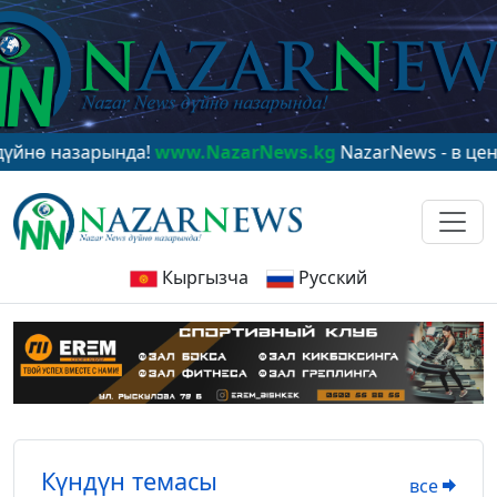
да!
www.NazarNews.kg
NazarNews - в центре мирового
Кыргызча
Русский
Күндүн темасы
все