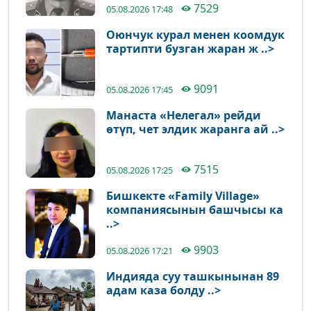
7529
05.08.2026 17:48
Оюнчук курал менен коомдук
тартипти бузган жаран ж ..>
9091
05.08.2026 17:45
Манаста «Нелегал» рейди
өтүп, чет элдик жаранга ай ..>
7515
05.08.2026 17:25
Бишкекте «Family Village»
компаниясынын башчысы ка
..>
9903
05.08.2026 17:21
Индияда суу ташкынынан 89
адам каза болду ..>