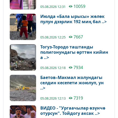
10059
05.08.2026 12:31
Июлда «Бала ырысы» жөлөк
пулун дээрлик 192 миң бал ..>
7667
05.08.2026 12:25
Тогуз-Тородо таштанды
полигонундагы өрттөн кийин
а ..>
7934
05.08.2026 12:18
Баетов–Макмал жолундагы
селдин кесепети жоюлуп, ун
..>
7319
05.08.2026 12:13
ВИДЕО - "Ургаачылар өзүнчө
отурсун". Тойдогу аксак ..>