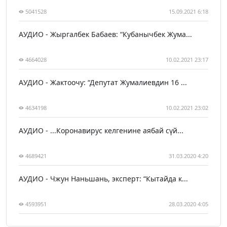
5041528
15.09.2021 6:18
АУДИО - Жыргалбек Бабаев: “Кубанычбек Жума...
4664028
10.02.2021 23:17
АУДИО - Жактоочу: “Депутат Жумалиевдин 16 ...
4634198
10.02.2021 23:02
АУДИО - ...Коронавирус келгенине аябай сүй...
4689421
31.03.2020 4:20
АУДИО - Чжун Наньшань, эксперт: “Кытайда к...
4593951
28.03.2020 4:05