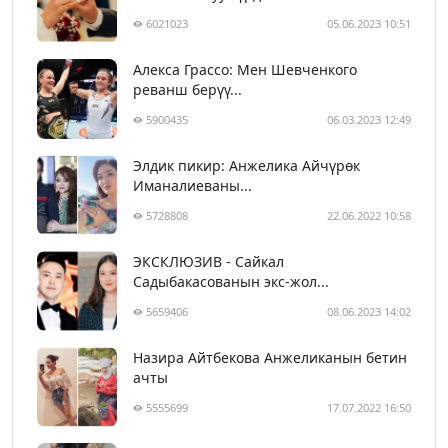
6021023
05.06.2023 10:51
Алекса Грассо: Мен Шевченкого
реванш берүү...
5900435
06.03.2023 12:49
Элдик пикир: Анжелика Айчүрөк
Иманалиеваны...
5728808
22.06.2022 10:58
ЭКСКЛЮЗИВ - Сайкал
Садыбакасованын экс-жол...
5659406
08.06.2023 14:02
Назира Айтбекова Анжеликанын бетин
ачты
5555699
17.07.2022 16:50