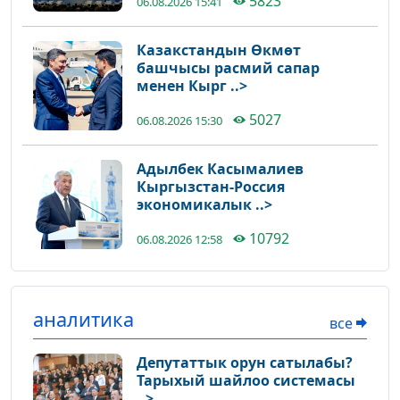
5823
06.08.2026 15:41
Казакстандын Өкмөт
башчысы расмий сапар
менен Кырг ..>
5027
06.08.2026 15:30
Адылбек Касымалиев
Кыргызстан-Россия
экономикалык ..>
10792
06.08.2026 12:58
аналитика
все
Депутаттык орун сатылабы?
Тарыхый шайлоо системасы
..>