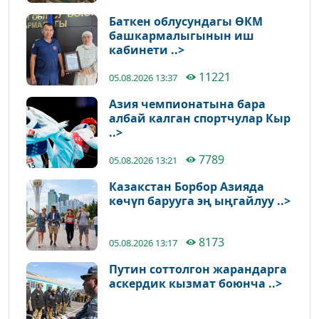
Баткен облусундагы ӨКМ
башкармалыгынын иш
кабинети ..>
11221
05.08.2026 13:37
Азия чемпионатына бара
албай калган спортчулар Кыр
..>
7789
05.08.2026 13:21
Казакстан Борбор Азияда
көчүп барууга эң ыңгайлуу ..>
8173
05.08.2026 13:17
Путин соттолгон жарандарга
аскердик кызмат боюнча ..>