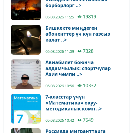
борборлорг ..>
19819
05.08.2026 11:25
Бишкекте миңдеген
абоненттер үч күн газсыз
калат ..>
7328
05.08.2026 11:09
Авиабилет боюнча
алдамчылык: спортчулар
Азия чемпи ..>
10332
05.08.2026 10:56
7-класстар үчүн
«Математика» окуу-
методикалык комп ..>
7549
05.08.2026 10:42
Россияда мигранттарга