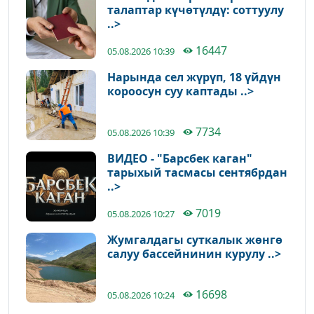
талаптар күчөтүлдү: соттуулу
..>
16447
05.08.2026 10:39
Нарында сел жүрүп, 18 үйдүн
короосун суу каптады ..>
7734
05.08.2026 10:39
ВИДЕО - "Барсбек каган"
тарыхый тасмасы сентябрдан
..>
7019
05.08.2026 10:27
Жумгалдагы суткалык жөнгө
салуу бассейнинин курулу ..>
16698
05.08.2026 10:24