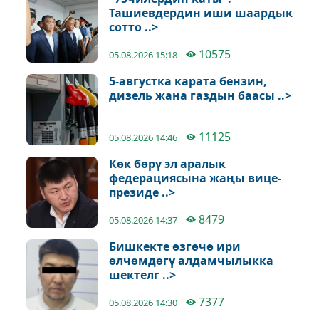
Ташиевдердин иши шаардык
сотто ..>
10575
05.08.2026 15:18
5-августка карата бензин,
дизель жана газдын баасы ..>
11125
05.08.2026 14:46
Көк бөрү эл аралык
федерациясына жаңы вице-
президе ..>
8479
05.08.2026 14:37
Бишкекте өзгөчө ири
өлчөмдөгү алдамчылыкка
шектелг ..>
7377
05.08.2026 14:30