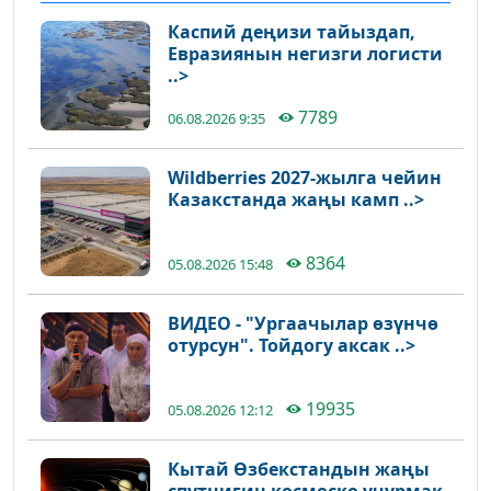
Каспий деңизи тайыздап,
Евразиянын негизги логисти
..>
7789
06.08.2026 9:35
Wildberries 2027-жылга чейин
Казакстанда жаңы камп ..>
8364
05.08.2026 15:48
ВИДЕО - "Ургаачылар өзүнчө
отурсун". Тойдогу аксак ..>
19935
05.08.2026 12:12
Кытай Өзбекстандын жаңы
спутнигин космоско учурмак