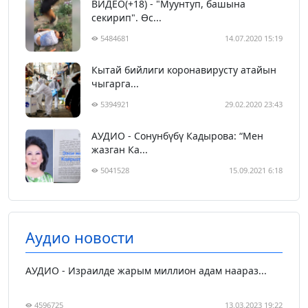
ВИДЕО(+18) - "Муунтуп, башына
секирип". Өс...
5484681
14.07.2020 15:19
Кытай бийлиги коронавирусту атайын
чыгарга...
5394921
29.02.2020 23:43
АУДИО - Сонунбүбү Кадырова: “Мен
жазган Ка...
5041528
15.09.2021 6:18
Аудио новости
АУДИО - Израилде жарым миллион адам наараз...
4596725
13.03.2023 19:22