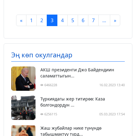
«
1
2
3
4
5
6
7
…
»
Эң көп окулгандар
АКШ президенти Джо Байдендиин
саламаттыгын...
6466228
16.02.2023 13:40
Түркиядагы жер титирөө: Каза
болгондордун ...
6256115
05.03.2023 17:54
Жаш жубайлар нике түнүндө
табышмактуу түрд...