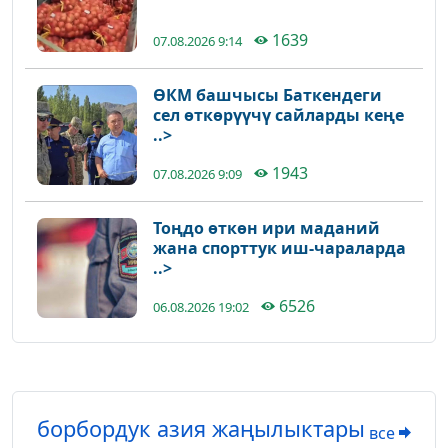
1639
07.08.2026 9:14
ӨКМ башчысы Баткендеги
сел өткөрүүчү сайларды кеңе
..>
1943
07.08.2026 9:09
Тоңдо өткөн ири маданий
жана спорттук иш-чараларда
..>
6526
06.08.2026 19:02
борбордук азия жаңылыктары
все