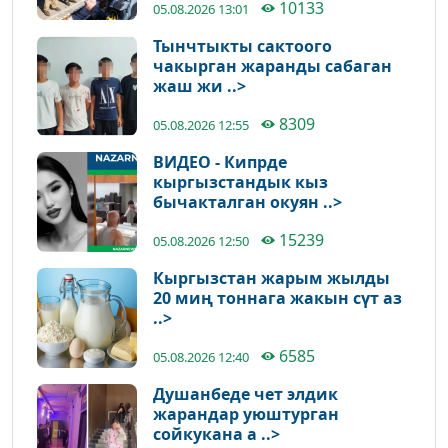
10133
05.08.2026 13:01
Тынчтыкты сактоого
чакырган жаранды сабаган
жаш жи ..>
8309
05.08.2026 12:55
ВИДЕО - Кипрде
кыргызстандык кыз
бычакталган окуян ..>
15239
05.08.2026 12:50
Кыргызстан жарым жылды
20 миң тоннага жакын сүт аз
..>
6585
05.08.2026 12:40
Душанбеде чет элдик
жарандар уюштурган
сойкукана а ..>