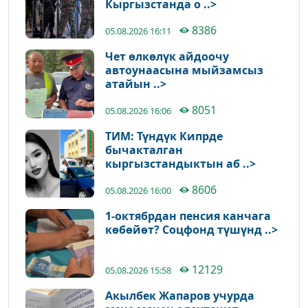
Кыргызстанда о ..>
8386
05.08.2026 16:11
Чет өлкөлүк айдоочу
автоунаасына мыйзамсыз
атайын ..>
8051
05.08.2026 16:06
ТИМ: Түндүк Кипрде
бычакталган
кыргызстандыктын аб ..>
8606
05.08.2026 16:00
1-октябрдан пенсия канчага
көбөйөт? Соцфонд түшүнд ..>
12129
05.08.2026 15:58
Акылбек Жапаров учурда