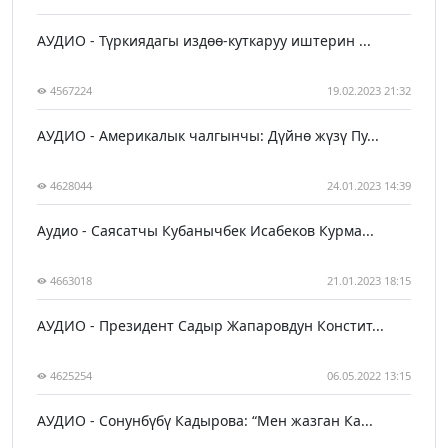
АУДИО - Түркиядагы издөө-куткаруу иштерин ...
4567224
19.02.2023 21:32
АУДИО - Америкалык чалгынчы: Дүйнө жүзү Пу...
4628044
24.01.2023 14:39
Аудио - Саясатчы Кубанычбек Исабеков Курма...
4663018
21.01.2023 18:15
АУДИО - Президент Садыр Жапаровдун Констит...
4625254
06.05.2022 13:15
АУДИО - Сонунбүбү Кадырова: “Мен жазган Ка...