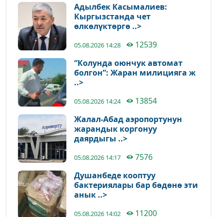
Адылбек Касымалиев:
Кыргызстанда чет
өлкөлүктөргө ..>
12539
05.08.2026 14:28
“Колунда оюнчук автомат
болгон”: Жаран милицияга ж
..>
13854
05.08.2026 14:24
Жалал-Абад аэропортунун
жарандык коргонуу
даярдыгы ..>
7576
05.08.2026 14:17
Душанбеде кооптуу
бактериялары бар бөдөнө эти
анык ..>
11200
05.08.2026 14:02