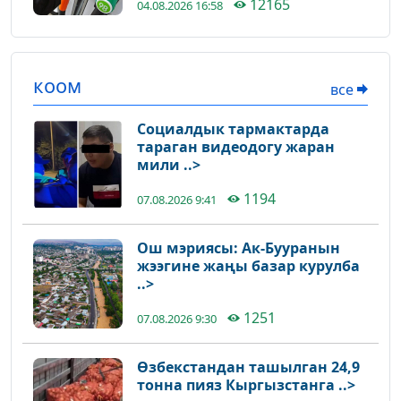
12165
04.08.2026 16:58
коом
все
Социалдык тармактарда
тараган видеодогу жаран
мили ..>
1194
07.08.2026 9:41
Ош мэриясы: Ак-Бууранын
жээгине жаңы базар курулба
..>
1251
07.08.2026 9:30
Өзбекстандан ташылган 24,9
тонна пияз Кыргызстанга ..>