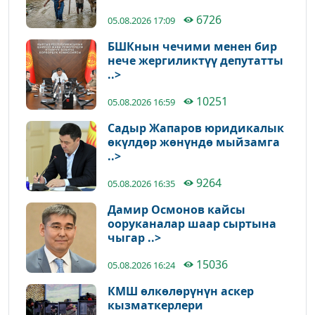
6726
05.08.2026 17:09
БШКнын чечими менен бир
нече жергиликтүү депутатты
..>
10251
05.08.2026 16:59
Садыр Жапаров юридикалык
өкүлдөр жөнүндө мыйзамга
..>
9264
05.08.2026 16:35
Дамир Осмонов кайсы
ооруканалар шаар сыртына
чыгар ..>
15036
05.08.2026 16:24
КМШ өлкөлөрүнүн аскер
кызматкерлери