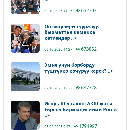
652302
09.10.2025 11:26
Ош мэрлери тууралуу:
Кызматтан камакка
кеткендер ..>
673852
06.10.2025 14:27
Эмне үчүн борборду
түштүккө көчүрүү керек? ..>
687778
02.10.2025 18:33
Игорь Шестаков: АКШ жана
Европа Биримдигинин Росси
..>
1791987
05.02.2025 0:47