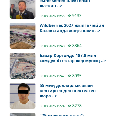
эмне менен алектенип
жаткан ..>
9133
05.08.2026 15:55
Wildberries 2027-жылга чейин
Казакстанда жаңы камп ..>
8364
05.08.2026 15:48
Базар-Коргондо 187,8 млн
сомдук 4 гектар жер муниц ..>
8035
05.08.2026 15:47
55 миң долларлык зыян
келтирген деп шектелген
жара ..>
8278
05.08.2026 15:24
"75чилердин каты":