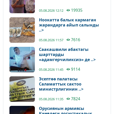
19935
05.08.2026 12:12
Ноокатта балык кармаган
жарандарга айып салынды
..>
7616
05.08.2026 11:57
Саакашвили абактагы
шарттарды
«адамгерчиликсиз» де ..>
9114
05.08.2026 11:45
Эсептөө палатасы
Саламаттык сактоо
министрлигинин ..>
7824
05.08.2026 11:35
Орусиянын армиясы
Киевдеги логистикалык