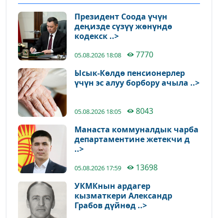
Президент Соода үчүн
деңизде сүзүү жөнүндө
кодекск ..>
7770
05.08.2026 18:08
Ысык-Көлдө пенсионерлер
үчүн эс алуу борбору ачыла ..>
8043
05.08.2026 18:05
Манаста коммуналдык чарба
департаментине жетекчи д
..>
13698
05.08.2026 17:59
УКМКнын ардагер
кызматкери Александр
Грабов дүйнөд ..>